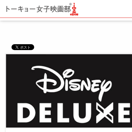
コ
ン
テ
ン
ツ
へ
ス
キ
ッ
プ