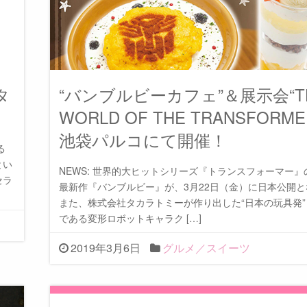
タ
“バンブルビーカフェ”＆展示会“T
WORLD OF THE TRANSFORM
池袋パルコにて開催！
る
とい
NEWS: 世界的大ヒットシリーズ『トランスフォーマー
セラ
最新作『バンブルビー』が、3月22日（金）に日本公開
また、株式会社タカラトミーが作り出した“日本の玩具発
である変形ロボットキャラク […]
2019年3月6日
グルメ／スイーツ