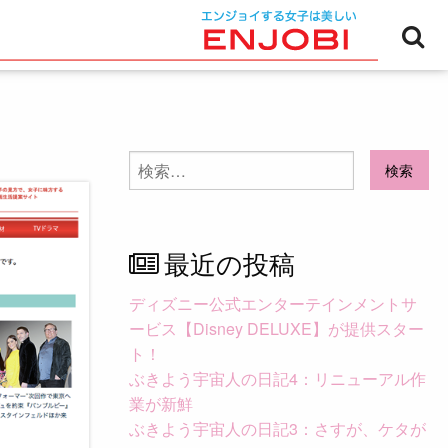
検
索
検
索:
最近の投稿
ディズニー公式エンターテインメントサ
ービス【Disney DELUXE】が提供スター
ト！
ぶきよう宇宙人の日記4：リニューアル作
業が新鮮
ぶきよう宇宙人の日記3：さすが、ケタが