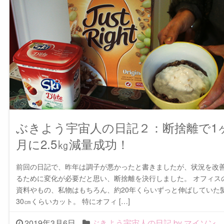
ぶきよう宇宙人の日記２：断捨離で1
月に2.5㎏減量成功！
前回の日記で、昨年は調子が悪かったと書きましたが、状況を改
るために変化が必要だと思い、断捨離を決行しました。 オフィス
資料やもの、私物はもちろん、約20年くらいずっと伸ばしていた
30㎝くらいカット。 特にオフィ […]
2019年3月6日
ぶきよう宇宙人の日記 by マイソン