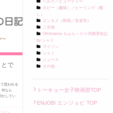
ヘルス／ビューティー
ホビー（趣味）／ヒーリング（癒
し）
エンタメ（映画／音楽等）
ご当地
OKAmemo ちゅら～り☆沖縄滞在記
by シャミ
マイソン
シャミ
ニュース
ことで
その他
って思われる
トーキョー女子映画部TOP
、何なん
明かしてい
ENJOBI エンジョビ TOP
イソン