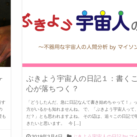
ヶ
ぶきよう宇宙人の日記１：書く
心が落ちつく？
善す
「どうしたんだ、急に日記なんて書き始めちゃって！」
の
方がいるかも知れませんね。 で、「ぶきよう宇宙人って
髪も
だ？」とも思われますよね。 その辺は、追々この日記で
きたいと思います。 今 […]
2019年3月4日
ぶきよう宇宙人の日記 by マ