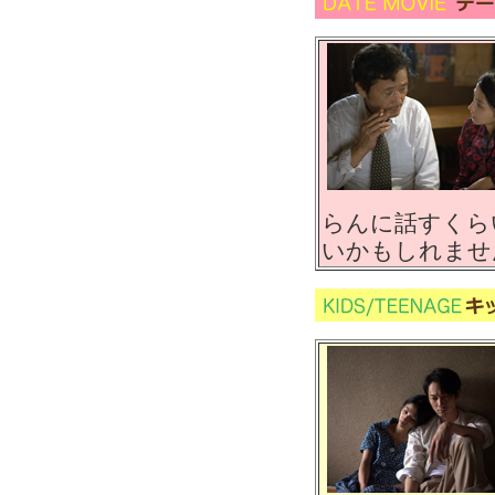
らんに話すくら
いかもしれませ