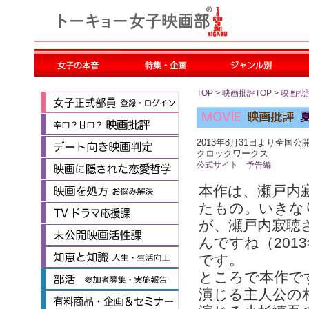
TOP
>
映画批評TOP
>
映画批
2013年8月31日より全国公
クロックワークス
公式サイト
予告編
本作は、瀬戸内
たもの。いきな
が、瀬戸内寂聴
んですね（201
です。
ところで本作で
演じる主人公の