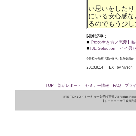
い思いをしたり
にいる安心感な
るのでもう少し
関連記事：
■
【女の生き方／恋愛】映
■
TJE Selection 
©2012 年映画『夏の終り』製作委員会
2013.8.14 TEXT by Myson
TOP
部活レポート
セミナー情報
FAQ
プラ
©TS TOKYO／トーキョー女子映画部 All Rights Rese
【トーキョー女子映画部