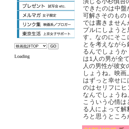
演じる小杉慎吾
できたのは中盤
可解さそのもの
では書きません
プルにしようと
す。なのにそこ
とを考えながら
るんでしょうか
Loading
は1人の男が全
人の男性が彼女
しょうね。映画
はずっと幸せに
のはセリフにヒ
なんでしょうね
こういう心情は
る人によって解
ろと思うところ