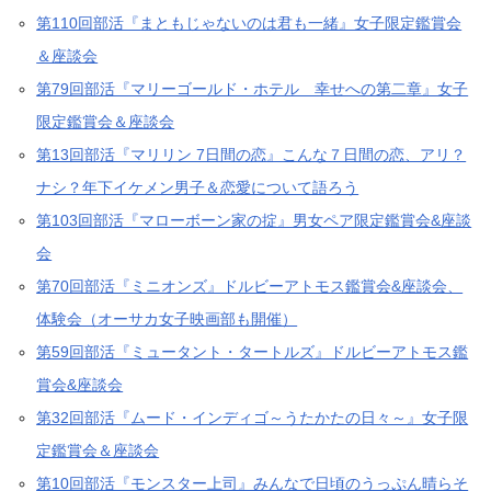
第110回部活『まともじゃないのは君も一緒』女子限定鑑賞会
＆座談会
第79回部活『マリーゴールド・ホテル 幸せへの第二章』女子
限定鑑賞会＆座談会
第13回部活『マリリン 7日間の恋』こんな７日間の恋、アリ？
ナシ？年下イケメン男子＆恋愛について語ろう
第103回部活『マローボーン家の掟』男女ペア限定鑑賞会&座談
会
第70回部活『ミニオンズ』ドルビーアトモス鑑賞会&座談会、
体験会（オーサカ女子映画部も開催）
第59回部活『ミュータント・タートルズ』ドルビーアトモス鑑
賞会&座談会
第32回部活『ムード・インディゴ～うたかたの日々～』女子限
定鑑賞会＆座談会
第10回部活『モンスター上司』みんなで日頃のうっぷん晴らそ