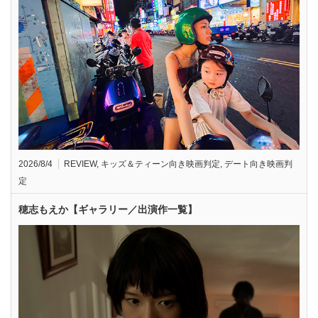
2026/8/4
REVIEW
,
キッズ＆ティーン向き映画判定
,
デート向き映画判
定
穂志もえか【ギャラリー／出演作一覧】