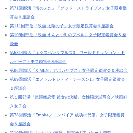
第71回部活『海のふた』『グッド・ストライプス』女子限定鑑
賞会＆座談会
第111回部活『映画 太陽の子』女子限定観賞会＆座談会
第109回部活『映画 えんとつ町のプペル』女子限定鑑賞会＆座
談会
第53回部活『エクスペンダブルズ3 ワールドミッション』ド
ルビーアトモス鑑賞会&座談会
第86回部活『X-MEN：アポカリプス』女子限定鑑賞会＆座談会
第89回部活『エメラルドシティ シーズン1』女子限定鑑賞会
＆座談会
第１回部活『遠距離恋愛 彼女の決断』女性限定試写会／映画好
き女子会
第78回部活『Empire／エンパイア 成功の代償』女子限定鑑賞
会＆座談会
第105回部活『おいしい家族』鑑賞会&アンケート調査