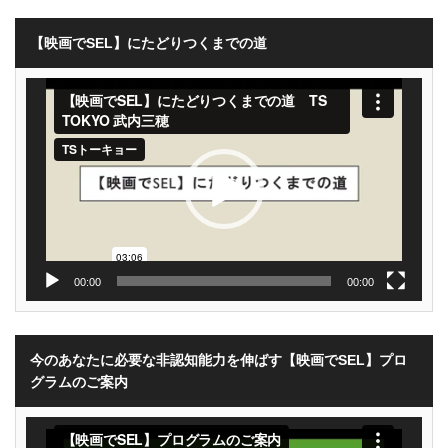
【映画でSEL】にたどりつくまでの道
動
画
プ
レ
ー
ヤ
ー
00:00
00:00
今のあなたに必要な非認知能力を伸ばす【映画でSEL】プロ
グラムのご案内
動
画
プ