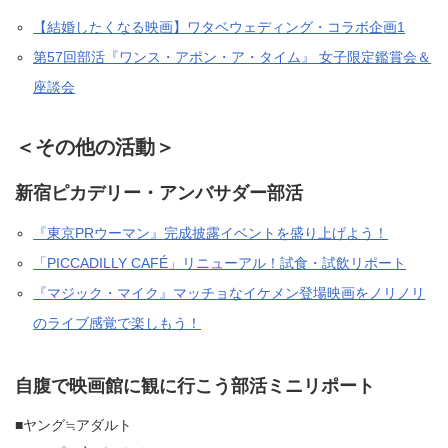
【結婚したくなる映画】ワタベウェディング・コラボ企画1
第57回部活『ワンス・アポン・ア・タイム』 女子限定鑑賞会＆
座談会
＜その他の活動＞
新宿ピカデリー・アンバサダー部活
『東京PRウーマン』完成披露イベントを盛り上げよう！
「PICCADILLY CAFÉ」リニューアル！試食・試飲リポート
『マジック・マイク』マッチョなイケメン登場映画をノリノリ
のライブ感覚で楽しもう！
自腹で映画館に観に行こう部活ミニリポート
■ヤング≒アダルト