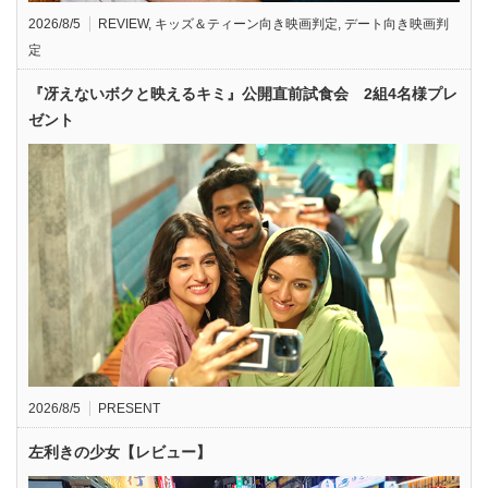
2026/8/5
REVIEW
,
キッズ＆ティーン向き映画判定
,
デート向き映画判
定
『冴えないボクと映えるキミ』公開直前試食会 2組4名様プレ
ゼント
2026/8/5
PRESENT
左利きの少女【レビュー】