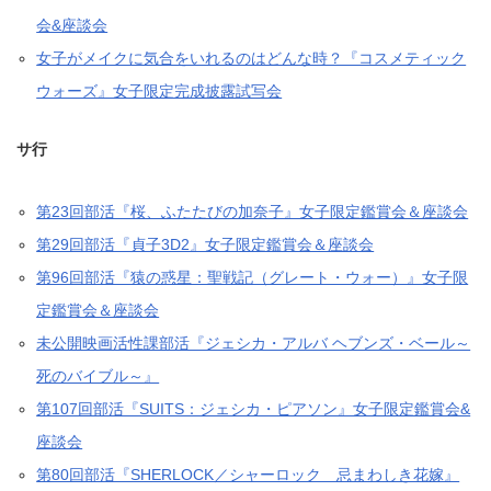
会&座談会
女子がメイクに気合をいれるのはどんな時？『コスメティック
ウォーズ』女子限定完成披露試写会
サ行
第23回部活『桜、ふたたびの加奈子』女子限定鑑賞会＆座談会
第29回部活『貞子3D2』女子限定鑑賞会＆座談会
第96回部活『猿の惑星：聖戦記（グレート・ウォー）』女子限
定鑑賞会＆座談会
未公開映画活性課部活『ジェシカ・アルバ ヘブンズ・ベール～
死のバイブル～』
第107回部活『SUITS：ジェシカ・ピアソン』女子限定鑑賞会&
座談会
第80回部活『SHERLOCK／シャーロック 忌まわしき花嫁』