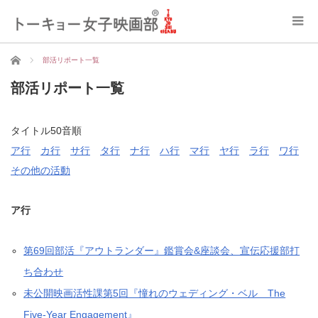
ホーム
部活リポート一覧
部活リポート一覧
タイトル50音順
ア行
カ行
サ行
タ行
ナ行
ハ行
マ行
ヤ行
ラ行
ワ行
その他の活動
ア行
第69回部活『アウトランダー』鑑賞会&座談会、宣伝応援部打
ち合わせ
未公開映画活性課第5回『憧れのウェディング・ベル The
Five-Year Engagement』