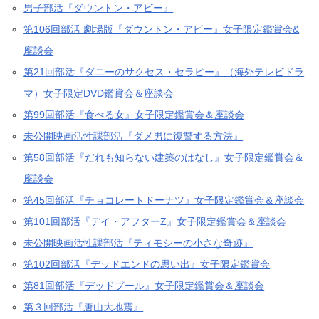
男子部活『ダウントン・アビー』
第106回部活 劇場版『ダウントン・アビー』女子限定鑑賞会&
座談会
第21回部活『ダニーのサクセス・セラピー』（海外テレビドラ
マ）女子限定DVD鑑賞会＆座談会
第99回部活『食べる女』女子限定鑑賞会＆座談会
未公開映画活性課部活『ダメ男に復讐する方法』
第58回部活『だれも知らない建築のはなし』女子限定鑑賞会＆
座談会
第45回部活『チョコレートドーナツ』女子限定鑑賞会＆座談会
第101回部活『デイ・アフターZ』女子限定鑑賞会＆座談会
未公開映画活性課部活『ティモシーの小さな奇跡』
第102回部活『デッドエンドの思い出』女子限定鑑賞会
第81回部活『デッドプール』女子限定鑑賞会＆座談会
第３回部活『唐山大地震』