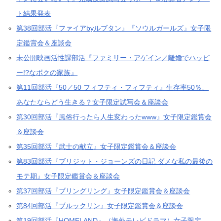
ト結果発表
第38回部活『ファイアbyルブタン』『ソウルガールズ』女子限
定鑑賞会＆座談会
未公開映画活性課部活『ファミリー・アゲイン／離婚でハッピ
ー!?なボクの家族』
第11回部活『50／50 フィフティ・フィフティ』生存率50％、
あなたならどう生きる？女子限定試写会＆座談会
第30回部活『風俗行ったら人生変わったwww』女子限定鑑賞会
＆座談会
第35回部活『武士の献立』女子限定鑑賞会＆座談会
第83回部活『ブリジット・ジョーンズの日記 ダメな私の最後の
モテ期』女子限定鑑賞会＆座談会
第37回部活『ブリングリング』女子限定鑑賞会＆座談会
第84回部活『ブルックリン』女子限定鑑賞会＆座談会
第19回部活『HOMELAND』（海外テレビドラマ）女子限定