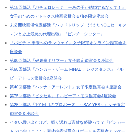
第15回部活『バチェロレッテ ーあの子が結婚するなんて！』
女子のためのデトックス映画鑑賞会＆独身限定座談会
未公開映画活性課部活『バッドトリップ！消えたNO.1セールス
マンと史上最悪の代理出張』『ピンチ・シッター』
『パピチャ 未来へのランウェイ』女子限定オンライン鑑賞会＆
座談会
第90回部活『破裏拳ポリマー』女子限定鑑賞会＆座談会
第68回部活『ハンガー・ゲーム FINAL： レジスタンス』ドル
ビーアトモス鑑賞会&座談会
第40回部活『ハンナ・アーレント』女子限定鑑賞会＆座談会
第75回部活『ピクセル』ドルビーアトモス鑑賞会&座談会
第25回部活『101回目のプロポーズ ～SAY YES～』女子限定
鑑賞会＆座談会
イタい思い出だけど、振り返れば素敵な経験って？『ピンカー
トンに会いにいく』完成披露試写会リポート＆応募者アンケー