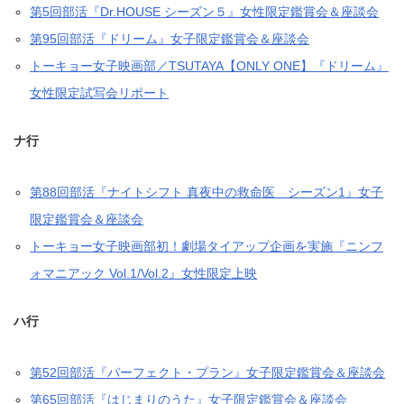
第5回部活『Dr.HOUSE シーズン５』女性限定鑑賞会＆座談会
第95回部活『ドリーム』女子限定鑑賞会＆座談会
トーキョー女子映画部／TSUTAYA【ONLY ONE】『ドリーム』
女性限定試写会リポート
ナ行
第88回部活『ナイトシフト 真夜中の救命医 シーズン1』女子
限定鑑賞会＆座談会
トーキョー女子映画部初！劇場タイアップ企画を実施『ニンフ
ォマニアック Vol.1/Vol.2』女性限定上映
ハ行
第52回部活『パーフェクト・プラン』女子限定鑑賞会＆座談会
第65回部活『はじまりのうた』女子限定鑑賞会＆座談会