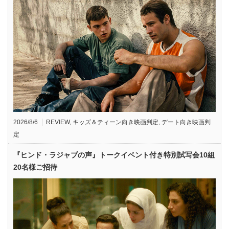
2026/8/6
REVIEW
,
キッズ＆ティーン向き映画判定
,
デート向き映画判
定
『ヒンド・ラジャブの声』トークイベント付き特別試写会10組
20名様ご招待