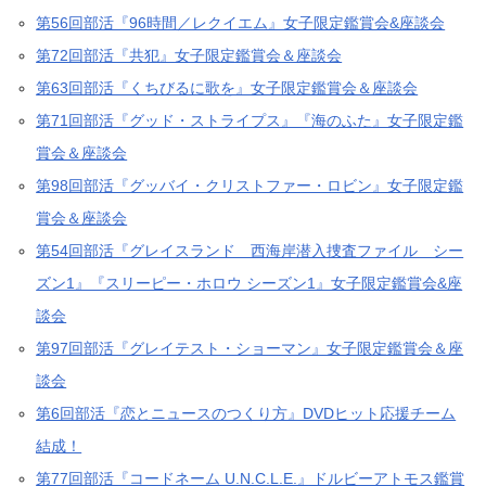
第56回部活『96時間／レクイエム』女子限定鑑賞会&座談会
第72回部活『共犯』女子限定鑑賞会＆座談会
第63回部活『くちびるに歌を』女子限定鑑賞会＆座談会
第71回部活『グッド・ストライプス』『海のふた』女子限定鑑
賞会＆座談会
第98回部活『グッバイ・クリストファー・ロビン』女子限定鑑
賞会＆座談会
第54回部活『グレイスランド 西海岸潜入捜査ファイル シー
ズン1』『スリーピー・ホロウ シーズン1』女子限定鑑賞会&座
談会
第97回部活『グレイテスト・ショーマン』女子限定鑑賞会＆座
談会
第6回部活『恋とニュースのつくり方』DVDヒット応援チーム
結成！
第77回部活『コードネーム U.N.C.L.E.』ドルビーアトモス鑑賞