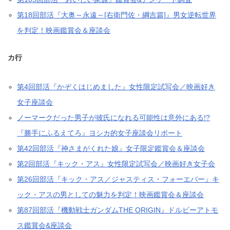
第18回部活『大奥～永遠～[右衛門佐・綱吉篇]』男女逆転世界
を判定！映画鑑賞会＆座談会
カ行
第4回部活『かぞくはじめました』女性限定試写会／映画好き
女子座談会
ノーマークだった男子が彼氏になれる可能性は意外にある!?
『勝手にふるえてろ』ヨシカ的女子座談会リポート
第42回部活『神さまがくれた娘』女子限定鑑賞会＆座談会
第2回部活『キック・アス』女性限定試写会／映画好き女子会
第26回部活『キック・アス／ジャスティス・フォーエバー』キ
ック・アスの男としての魅力を判定！映画鑑賞会＆座談会
第87回部活『機動戦士ガンダムTHE ORIGIN』ドルビーアトモ
ス鑑賞会&座談会