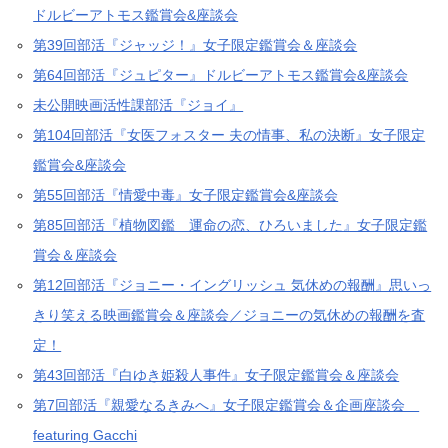
ドルビーアトモス鑑賞会&座談会
第39回部活『ジャッジ！』女子限定鑑賞会＆座談会
第64回部活『ジュピター』ドルビーアトモス鑑賞会&座談会
未公開映画活性課部活『ジョイ』
第104回部活『女医フォスター 夫の情事、私の決断』女子限定
鑑賞会&座談会
第55回部活『情愛中毒』女子限定鑑賞会&座談会
第85回部活『植物図鑑 運命の恋、ひろいました』女子限定鑑
賞会＆座談会
第12回部活『ジョニー・イングリッシュ 気休めの報酬』思いっ
きり笑える映画鑑賞会＆座談会／ジョニーの気休めの報酬を査
定！
第43回部活『白ゆき姫殺人事件』女子限定鑑賞会＆座談会
第7回部活『親愛なるきみへ』女子限定鑑賞会＆企画座談会
featuring Gacchi