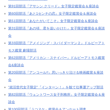
第91回部活『アサシン クリード』女子限定鑑賞会＆座談会
第60回部活『あと1センチの恋』女子限定鑑賞会＆座談会
第51回部活『あなたがいてこそ』女子限定鑑賞会＆座談会
第31回部活『あの頃、君を追いかけた』女子限定鑑賞会＆座談
会
第33回部活『アメイジング・スパイダーマン２』ドルビーアト
モス鑑賞 劇場部活
第62回部活『アメリカン・スナイパー』ドルビーアトモス鑑賞
会&座談会
第20回部活『アンコール!!』思いっきり泣ける映画鑑賞＆座談
会
“就活世代女子限定”『インターン！』を観て仕事運アップ部活
第82回部活『ウェントワース女子刑務所』女子限定鑑賞会＆座
談会
第100回部活『うつヌケ』鑑賞会＆アンケート調査