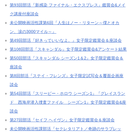
第93回部活『新感染 ファイナル・エクスプレス』鑑賞会&メイ
ク講座付座談会
未公開映画活性課第6回『人生はノー・リターン～僕とオカ
ン、涙の3000マイル～』
第49回部活『好きっていいなよ。』女子限定鑑賞会＆座談会
第108回部活『スキャンダル』女子限定鑑賞会&アンケート結果
第50回部活『スキャンダル シーズン1＆2』女子限定鑑賞会＆
座談会
第8回部活『ステイ・フレンズ』女子限定試写会＆覆面企画座
談会
第54回部活『スリーピー・ホロウ シーズン1』『グレイスラン
ド 西海岸潜入捜査ファイル シーズン1』女子限定鑑賞会&座
談会
第27回部活『セイフ ヘイヴン』女子限定鑑賞会＆座談会
未公開映画活性課部活『セクレタリアト／奇跡のサラブレッ