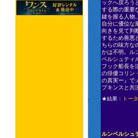
ックへ戻ろう
する際の重要
鍵を握る人物
自分に優位な
向きを見て判
するため善悪
ちらの味方な
かは不明。ル
ペルシュティ
フック船長を演
の俳優コリン
の真実ー』で
プキンスと共
★結果：
トー
ルンペルシュテ