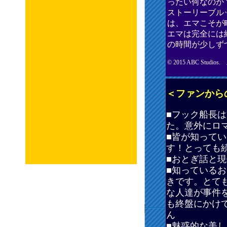
ったい何なのか
ストーリーブル
は、エマこそが
エマは完全には
の時間が少しず
© 2015 ABC S
＜ファンから
■
フック船長は
た。意外にロマ
■皆が知って
す！とっても続
■おとぎ話と現
■知っている
きです。とて
な人達が事件
も終盤にかけて
ん
■魅惑的な美