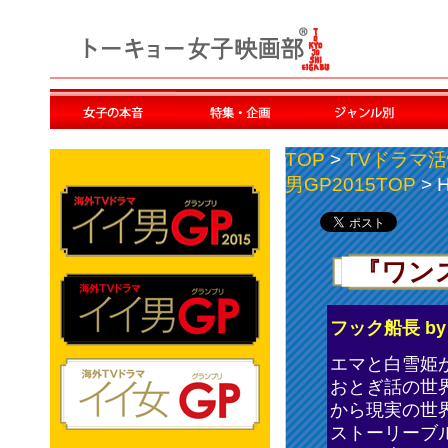
TOP
>
TVドラマ活
男GP2015TOP
> 
『ワン
フック船長 b
エマと白雪姫
おとぎ話の世
から現実の世
ストーリーブ