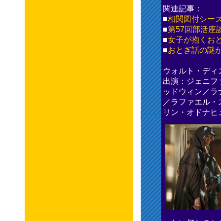
関連記事：
■
相関図付シーズ
■
第57回部活座
■
女子が抱くお
■
おとぎ話の謎
ウォルト・ディ
出演：ジェニフ
ッドウィン／ラ
／ラファエル・
リン・オドナヒ