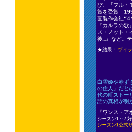
び、『フル・
賞を受賞。1
画製作会社“
『カルラの歌
ズ・ノット・
後…』など。
★結果：
ヴィ
白雪姫や赤ず
の住人」だと
代の町ストー
話の真相が明
『ワンス・ア
シーズン1～2 
シーズン1公式