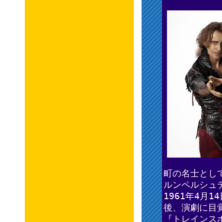
町の名士とし
ルンペルシュ
1961年4月
後、演劇に目覚め
『トレインス