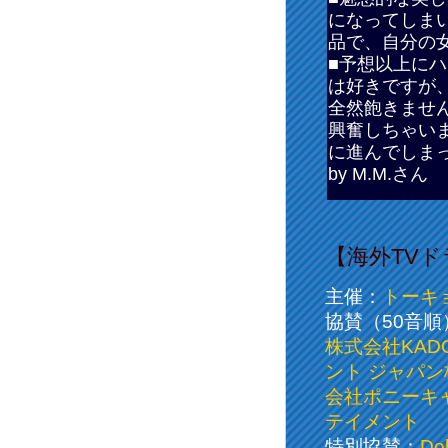
になってしま
品で、自分の女
■予想以上に
は好きですが
全然飽きませ
興奮しちゃい
に進んでしま
by M.M.さん
【海外TVド
主催：
トーキ
協賛（50音順
株式会社KAD
ント ジャパ
会社ポニーキ
テイメント
特別協賛：
Do