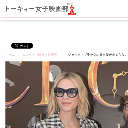
コ
ン
テ
ン
ツ
へ
ス
キ
ホーム
エンタメ（映画／音楽等）
ジャック・ブラックの日本愛が止まらない！
ッ
プ