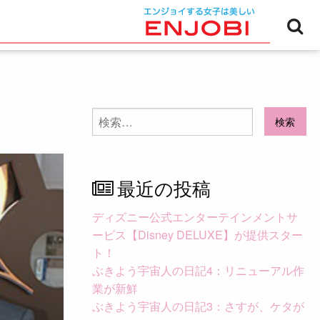
検
索
検
索:
最近の投稿
ディズニー公式エンターテインメントサ
ービス【Disney DELUXE】が提供スター
ト！
ぶきよう宇宙人の日記4：リニューアル作
業が新鮮
ぶきよう宇宙人の日記3：さすが、ケタが