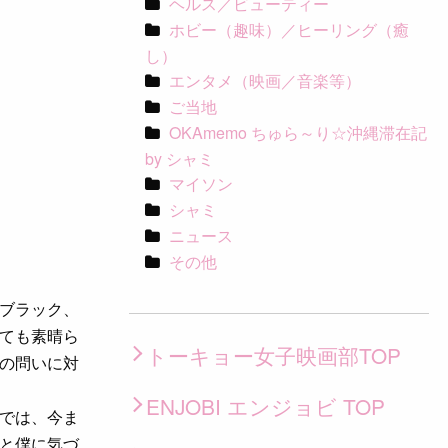
ヘルス／ビューティー
ホビー（趣味）／ヒーリング（癒
し）
エンタメ（映画／音楽等）
ご当地
OKAmemo ちゅら～り☆沖縄滞在記
by シャミ
マイソン
シャミ
ニュース
その他
ブラック、
ても素晴ら
トーキョー女子映画部TOP
うの問いに対
ENJOBI エンジョビ TOP
では、今ま
と僕に気づ