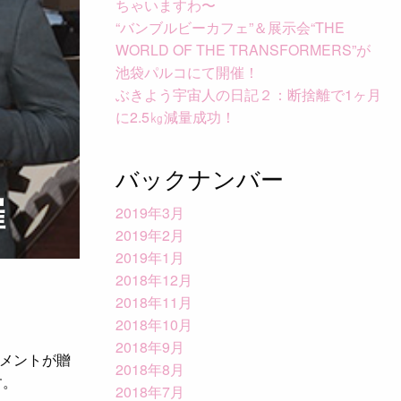
ちゃいますわ〜
“バンブルビーカフェ”＆展示会“THE
WORLD OF THE TRANSFORMERS”が
池袋パルコにて開催！
ぶきよう宇宙人の日記２：断捨離で1ヶ月
に2.5㎏減量成功！
バックナンバー
催
2019年3月
2019年2月
2019年1月
2018年12月
2018年11月
2018年10月
2018年9月
メントが贈
2018年8月
す。
2018年7月