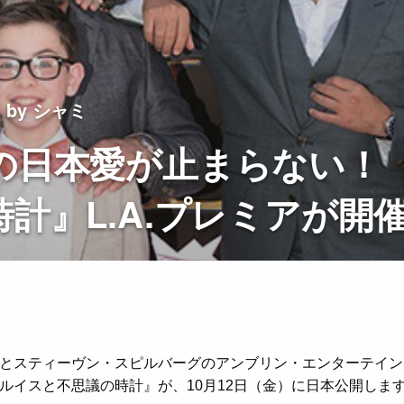
by シャミ
の日本愛が止まらない！
計』L.A.プレミアが開
とスティーヴン・スピルバーグ
の
アンブリン・エンターテイン
ルイスと不思議の時計』
が、10月12日（金）に日本公開
しま