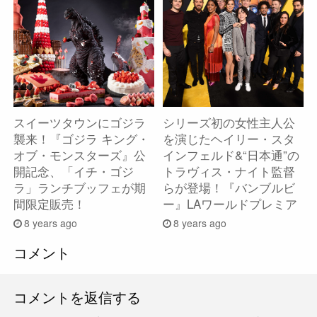
スイーツタウンにゴジラ
シリーズ初の女性主人公
襲来！『ゴジラ キング・
を演じたヘイリー・スタ
オブ・モンスターズ』公
インフェルド&“日本通”の
開記念、「イチ・ゴジ
トラヴィス・ナイト監督
ラ」ランチブッフェが期
らが登場！『バンブルビ
間限定販売！
ー』LAワールドプレミア
8 years ago
8 years ago
コメント
コメントを返信する