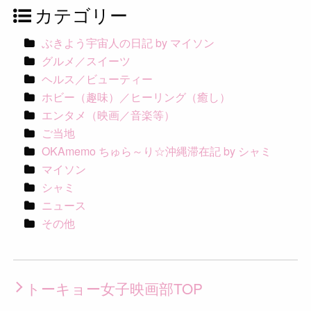
カテゴリー
ぶきよう宇宙人の日記 by マイソン
グルメ／スイーツ
ヘルス／ビューティー
ホビー（趣味）／ヒーリング（癒し）
エンタメ（映画／音楽等）
ご当地
OKAmemo ちゅら～り☆沖縄滞在記 by シャミ
マイソン
シャミ
ニュース
その他
トーキョー女子映画部TOP