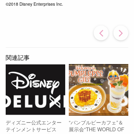
©2018 Disney Enterprises Inc.
過
去
関連記事
の
投
稿
ディズニー公式エンター
“バンブルビーカフェ”＆
へ
テインメントサービス
展示会“THE WORLD OF