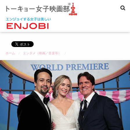
コ
ン
テ
ン
ツ
へ
ス
キ
ホーム
エンタメ（映画／音楽等）
ッ
プ