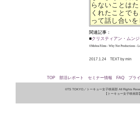
らないことはた
くれたことでも
って話し合いを
関連記事：
■
クリスティアン・ムンジ
©Mobra Films - Why Not Productions - Le
2017.1.24 TEXT by min
TOP
部活レポート
セミナー情報
FAQ
プラ
©TS TOKYO／トーキョー女子映画部 All Rights Rese
【トーキョー女子映画部