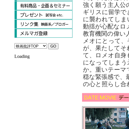
強く願う主人公
ギリスに留学で
に襲われてしま
動揺が心配なロ
教育機関の偉い
メオにとって、
が、果たしてそ
て、ロメオ自身
Loading
になってしまう
か。重いテーマ
穏な緊張感で、
の心と照らし合