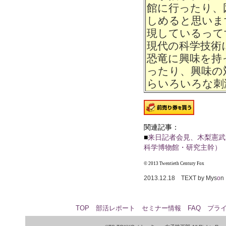
館に行ったり、
しめると思いま
現しているって
現代の科学技術
恐竜に興味を持
ったり、興味の
らいろいろな刺
関連記事：
■
来日記者会見、木梨憲武
科学博物館・研究主幹）
© 2013 Twentieth Century Fox
2013.12.18 TEXT by Mys
o
n
TOP
部活レポート
セミナー情報
FAQ
プラ