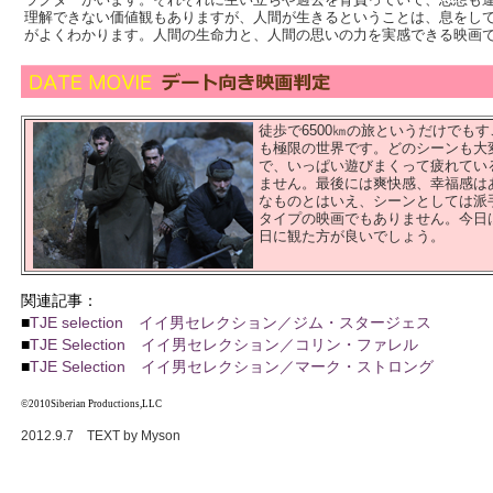
理解できない価値観もありますが、人間が生きるということは、息をし
がよくわかります。人間の生命力と、人間の思いの力を実感できる映画
徒歩で6500㎞の旅というだけでも
も極限の世界です。どのシーンも大
で、いっぱい遊びまくって疲れてい
ません。最後には爽快感、幸福感は
なものとはいえ、シーンとしては派
タイプの映画でもありません。今日
日に観た方が良いでしょう。
関連記事：
■
TJE selection イイ男セレクション／ジム・スタージェス
■
TJE Selection イイ男セレクション／コリン・ファレル
■
TJE Selection イイ男セレクション／マーク・ストロング
©2010Siberian Productions,LLC
2012.9.7 TEXT by Myson