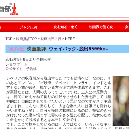
TOP
>
映画批評TOP
>
映画批評ア行
> HERE
ウェイバック-脱出6500km-
2012年9月8日より全国公開
ショウゲート
公式サイト
予告編
シベリアの収容所から脱出するだけでも結構ヘビーなのに、そ
のあとモンゴル、ゴビ砂漠、チベット、ヒマラヤ、インドと途
方もない旅が続き、観ている方も疲労感を体感できます。これ
が実話だとは、人間の力ってすごいですね。主人公の原動力
は、拷問に耐えかねて偽りの供述をさせられた妻を許して（精
神的に）自由にさせてあげたいという思いなのですがステキ過
ぎますね。こんなに男らしく、大きな器の人には誰でも惚れち
ゃいますね（笑）。自分が極限の状態にいるのに、投獄のきっ
かけになった妻を恨まずに妻の辛さを逆に心配し、彼女のため
に命をかけて脱出するとは本当に立派です。
でも、ここで旅をしているのは一人ではなく、いろいろなキャ
ラクターがいます。それぞれに生い立ちや過去を背負っていて、思想も