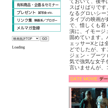
ておいて、後半
スばりばりです
なるグロいシー
タイプの映画が
で、惜しくも若
演に、イモージ
固めています。パ
ェッサーXとは
Loading
どでしたが、す
ジェン・プーツ
気で強気な女子
言いませんが、