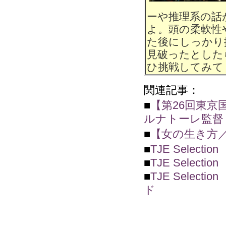
ーや推理系の話
よ。頭の柔軟性
た後にしっかり
見破ったとした
ひ挑戦してみて
関連記事：
■
【第26回東
ルナトーレ監督
■
【女の生き方
■
TJE Sele
■
TJE Sele
■
TJE Sele
ド