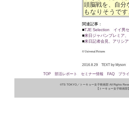
頭脳戦を、自分
もなりそうです
関連記事：
■
TJE Selection 
■
来日ジャパンプレミア、
■
来日記者会見、アリシア
© Universal Pictures
2016.8.29 TEXT by Myson
TOP
部活レポート
セミナー情報
FAQ
プラ
©TS TOKYO／トーキョー女子映画部 All Rights Rese
【トーキョー女子映画部