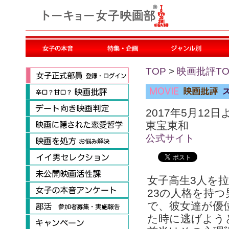
TOP
>
映画批評TO
2017年5月12
東宝東和
公式サイト
女子高生3人を
23の人格を持つ
で、彼女達が優
た時に逃げよう