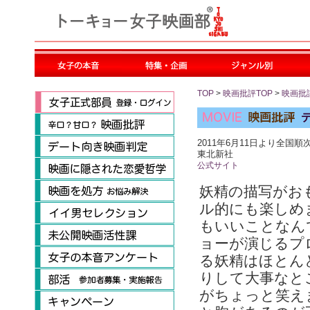
TOP
>
映画批評TOP
>
映画批
2011年6月11日より全国順
東北新社
公式サイト
妖精の描写がお
ル的にも楽しめ
もいいことなん
ョーが演じるプ
る妖精はほとん
りして大事なと
がちょっと笑え