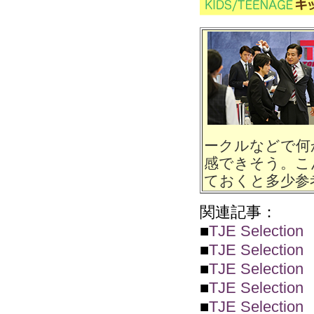
ークルなどで何
感できそう。こ
ておくと多少参
関連記事：
■
TJE Sele
■
TJE Sele
■
TJE Sele
■
TJE Sele
■
TJE Sele