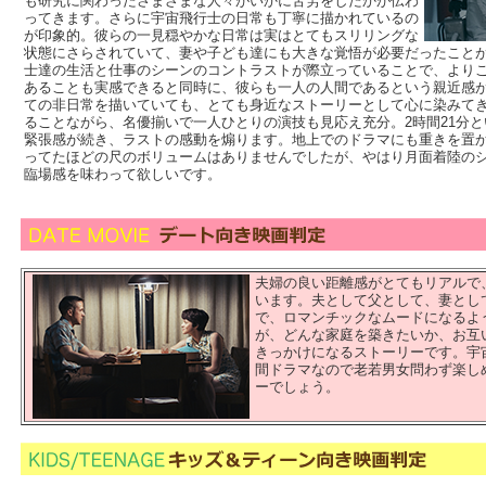
も研究に関わったさまざまな人々がいかに苦労をしたかが伝わ
ってきます。さらに宇宙飛行士の日常も丁寧に描かれているの
が印象的。彼らの一見穏やかな日常は実はとてもスリリングな
状態にさらされていて、妻や子ども達にも大きな覚悟が必要だったこと
士達の生活と仕事のシーンのコントラストが際立っていることで、より
あることも実感できると同時に、彼らも一人の人間であるという親近感
ての非日常を描いていても、とても身近なストーリーとして心に染みて
ることながら、名優揃いで一人ひとりの演技も見応え充分。2時間21分
緊張感が続き、ラストの感動を煽ります。地上でのドラマにも重きを置
ってたほどの尺のボリュームはありませんでしたが、やはり月面着陸の
臨場感を味わって欲しいです。
夫婦の良い距離感がとてもリアルで
います。夫として父として、妻とし
で、ロマンチックなムードになるよ
が、どんな家庭を築きたいか、お互
きっかけになるストーリーです。宇
間ドラマなので老若男女問わず楽し
ーでしょう。