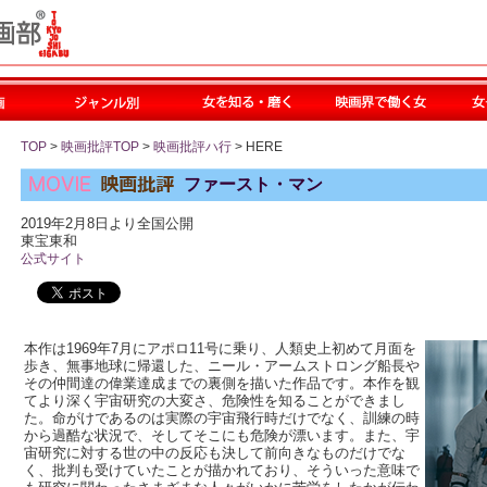
TOP
>
映画批評TOP
>
映画批評ハ行
> HERE
ファースト・マン
2019年2月8日より全国公開
東宝東和
公式サイト
本作は1969年7月にアポロ11号に乗り、人類史上初めて月面を
歩き、無事地球に帰還した、ニール・アームストロング船長や
その仲間達の偉業達成までの裏側を描いた作品です。本作を観
てより深く宇宙研究の大変さ、危険性を知ることができまし
た。命がけであるのは実際の宇宙飛行時だけでなく、訓練の時
から過酷な状況で、そしてそこにも危険が漂います。また、宇
宙研究に対する世の中の反応も決して前向きなものだけでな
く、批判も受けていたことが描かれており、そういった意味で