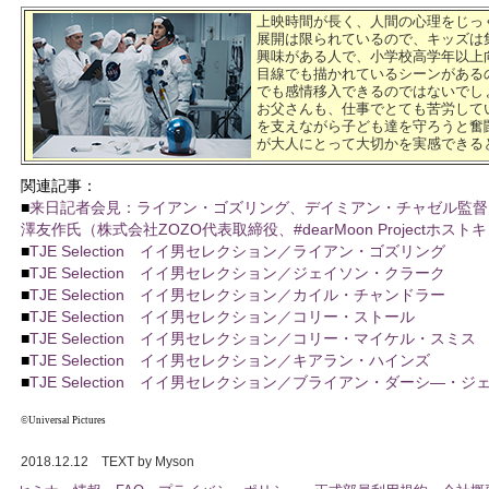
上映時間が長く、人間の心理をじっ
展開は限られているので、キッズは
興味がある人で、小学校高学年以上
目線でも描かれているシーンがある
でも感情移入できるのではないでし
お父さんも、仕事でとても苦労して
を支えながら子ども達を守ろうと奮
が大人にとって大切かを実感できる
関連記事：
■
来日記者会見：ライアン・ゴズリング、デイミアン・チャゼル監督
澤友作氏（株式会社ZOZO代表取締役、#dearMoon Projectホス
■
TJE Selection イイ男セレクション／ライアン・ゴズリング
■
TJE Selection イイ男セレクション／ジェイソン・クラーク
■
TJE Selection イイ男セレクション／カイル・チャンドラー
■
TJE Selection イイ男セレクション／コリー・ストール
■
TJE Selection イイ男セレクション／コリー・マイケル・スミス
■
TJE Selection イイ男セレクション／キアラン・ハインズ
■
TJE Selection イイ男セレクション／ブライアン・ダーシ—・ジ
©Universal Pictures
2018.12.12 TEXT by Myson