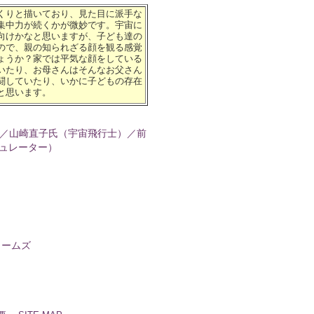
くりと描いており、見た目に派手な
集中力が続くかが微妙です。宇宙に
向けかなと思いますが、子ども達の
ので、親の知られざる顔を観る感覚
ょうか？家では平気な顔をしている
いたり、お母さんはそんなお父さん
闘していたり、いかに子どもの存在
と思います。
／山崎直子氏（宇宙飛行士）／前
トキュレーター）
ェームズ