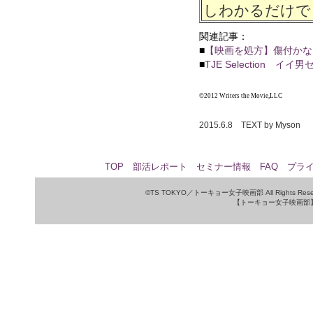
しわかるだけで
関連記事：
■
【映画を処方】傷付かな
■
TJE Selection
©2012 Writers the Movie,LLC
2015.6.8 TEXT by Myson
TOP
部活レポート
セミナー情報
FAQ
プラ
©TS TOKYO／トーキョー女子映画部 All Rights Rese
【トーキョー女子映画部