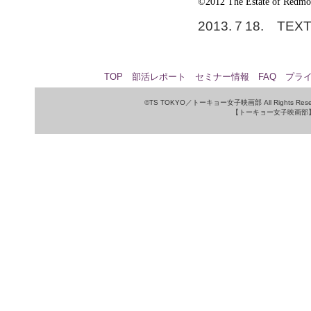
©2012 The Estate of Redmon
2013.７18. TEXT
TOP
部活レポート
セミナー情報
FAQ
プラ
©TS TOKYO／トーキョー女子映画部 All Rights Rese
【トーキョー女子映画部