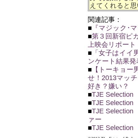
えてくれると思
関連記事：
■
『マジック･マ
■
第３回新宿ピ
上映会リポート
■
「女子はイイ
ンケート結果発
■
【トーキョー
せ！2013マッ
好き？嫌い？
■
TJE Sele
■
TJE Sele
■
TJE Sele
ァー
■
TJE Sele