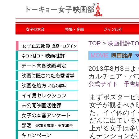
TOP
>
映画批評TO
2013年8月3日
カルチュア・パ
公式サイト
予告
まずポスタービ
女子が観るべき
た。イイ体のイ
だんに出ている
上がる女子は多
んテンションが