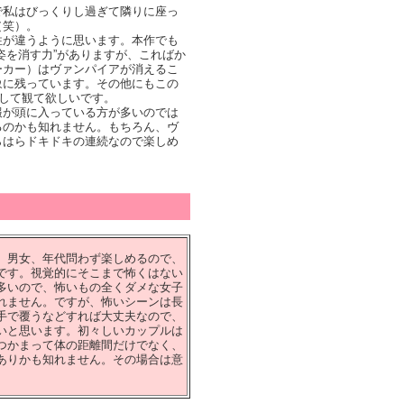
で私はびっくりし過ぎて隣りに座っ
（笑）。
性が違うように思います。本作でも
姿を消す力”がありますが、こればか
ーカー）はヴァンパイアが消えるこ
象に残っています。その他にもこの
目して観て欲しいです。
報が頭に入っている方が多いのでは
るのかも知れません。もちろん、ヴ
らはらドキドキの連続なので楽しめ
。男女、年代問わず楽しめるので、
です。視覚的にそこまで怖くはない
多いので、怖いもの全くダメな女子
れません。ですが、怖いシーンは長
手で覆うなどすれば大丈夫なので、
いと思います。初々しいカップルは
つかまって体の距離間だけでなく、
ありかも知れません。その場合は意