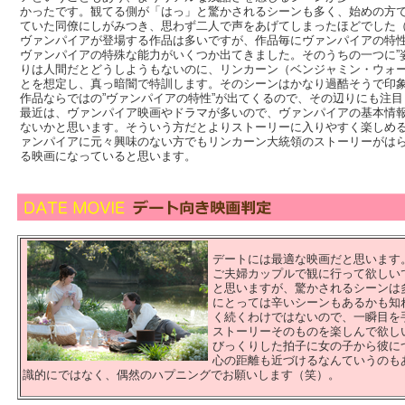
かったです。観てる側が「はっ」と驚かされるシーンも多く、始めの方
ていた同僚にしがみつき、思わず二人で声をあげてしまったほどでした
ヴァンパイアが登場する作品は多いですが、作品毎にヴァンパイアの特
ヴァンパイアの特殊な能力がいくつか出てきました。そのうちの一つに”
りは人間だとどうしようもないのに、リンカーン（ベンジャミン・ウォ
とを想定し、真っ暗闇で特訓します。そのシーンはかなり過酷そうで印
作品ならではの”ヴァンパイアの特性”が出てくるので、その辺りにも注
最近は、ヴァンパイア映画やドラマが多いので、ヴァンパイアの基本情
ないかと思います。そういう方だとよりストーリーに入りやすく楽しめ
ァンパイアに元々興味のない方でもリンカーン大統領のストーリーがは
る映画になっていると思います。
デートには最適な映画だと思います
ご夫婦カップルで観に行って欲しい
と思いますが、驚かされるシーンは
にとっては辛いシーンもあるかも知
く続くわけではないので、一瞬目を
ストーリーそのものを楽しんで欲し
びっくりした拍子に女の子から彼に
心の距離も近づけるなんていうのも
識的にではなく、偶然のハプニングでお願いします（笑）。