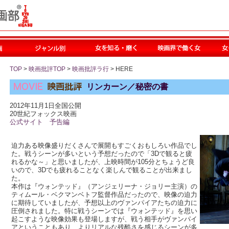
TOP
>
映画批評TOP
>
映画批評ラ行
> HERE
リンカーン／秘密の書
2012年11月1日全国公開
20世紀フォックス映画
公式サイト
予告編
迫力ある映像盛りだくさんで展開もすごくおもしろい作品でし
た。戦うシーンが多いという予想だったので「3Dで観ると疲
れるかな～」と思いましたが、上映時間が105分とちょうど良
いので、3Dでも疲れることなく楽しんで観ることが出来まし
た。
本作は『ウォンテッド』（アンジェリーナ・ジョリー主演）の
ティムール・ベクマンベトフ監督作品だったので、映像の迫力
に期待していましたが、予想以上のヴァンパイアたちの迫力に
圧倒されました。特に戦うシーンでは『ウォンテッド』を思い
起こすような映像効果も登場しますが、戦う相手がヴァンパイ
アということもあり、よりリアルな残酷さを感じるシーンが多