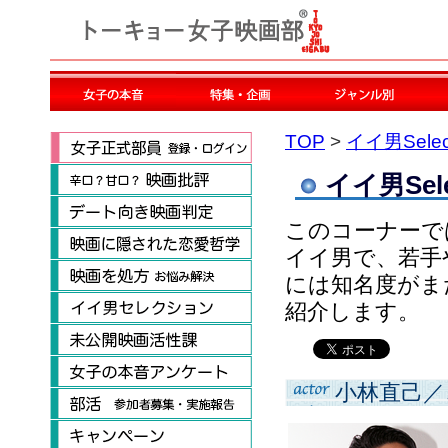
TOP
>
イイ男Selec
イイ男Sele
このコーナーで
イイ男で、若手
には知名度がま
紹介します。
小林直己／