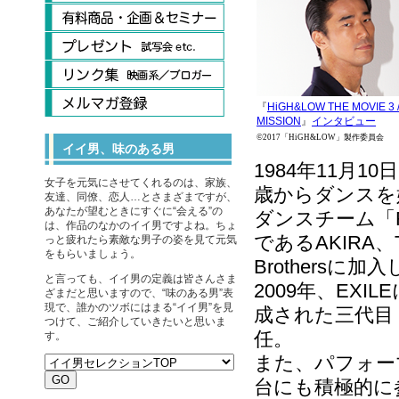
『
HiGH&LOW THE MOVIE 3 /
MISSION
』
インタビュー
©2017「HiGH&LOW」製作委員会
イイ男、味のある男
1984年11月
女子を元気にさせてくれるのは、家族、
歳からダンスを
友達、同僚、恋人…とさまざまですが、
あなたが望むときにすぐに“会える”の
ダンスチーム「R
は、作品のなかのイイ男ですよね。ちょ
であるAKIRA、
っと疲れたら素敵な男子の姿を見て元気
をもらいましょう。
Brothers
と言っても、イイ男の定義は皆さんさま
2009年、EX
ざまだと思いますので、“味のある男”表
現で、誰かのツボにはまる“イイ男”を見
成された三代目 J 
つけて、ご紹介していきたいと思いま
任。
す。
また、パフォー
台にも積極的に