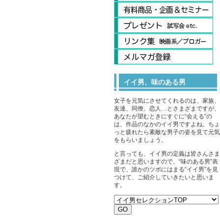
イイ男、味のある男
女子を元気にさせてくれるのは、家族、
友達、同僚、恋人…とさまざまですが、
あなたが望むときにすぐに“会える”の
は、作品のなかのイイ男ですよね。ちょ
っと疲れたら素敵な男子の姿を見て元気
をもらいましょう。
と言っても、イイ男の定義は皆さんさま
ざまだと思いますので、“味のある男”表
現で、誰かのツボにはまる“イイ男”を見
つけて、ご紹介していきたいと思いま
す。