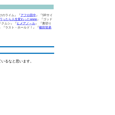
らけのライム』『
アフロ田中
』『SRサイ
行ったら人生変わったwww
』『ゴッド
ドクムシ』『
ヒメアノ～ル
』 『裏切り
』『ラスト・ホールド！』『
榎田貿易
ているなと思います。