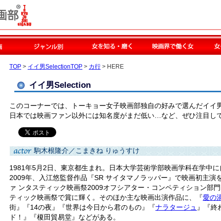
TOP
>
イイ男SelectionTOP
>
カ行
> HERE
イイ男Selection
このコーナーでは、トーキョー女子映画部独自の好みで選んだイイ
日本では映画ファン以外には知名度がまだ低い…など、ぜひ注目し
駒木根隆介／こまきね りゅうすけ
1981年5月2日、東京都生まれ。日本大学芸術学部映画学科在学中
2009年、入江悠監督作品『SR サイタマノラッパー』で映画初主
ァ ンタスティック映画祭2009オフシアター・コンペティション部
ティック映画祭で賞に輝く。そのほか主な映画出演作品に、『
愛の
街』『14の夜』『世界は今日から君のもの』『
ナラタージュ
』『終
ド！』『榎田貿易堂』などがある。