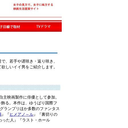
男で、若手や遅咲き・返り咲き、
て欲しいイイ男をご紹介します。
に自主映画製作に俳優として参加。
演を飾る。本作は、ゆうばり国際フ
門グランプリほか多数のファンタス
渦
』『
ヒメアノ～ル
』『裏切りの
わった人』『ラスト・ホール