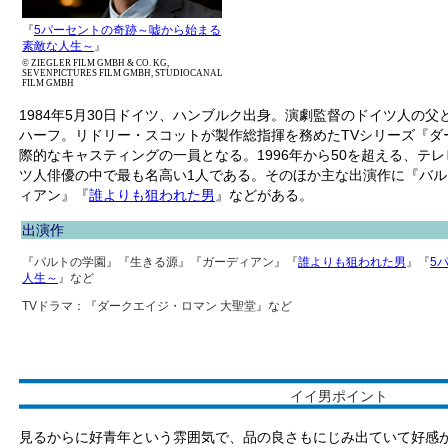
『
5パーセントの奇跡～嘘から始まる
素敵な人生～
』
© ZIEGLER FILM GMBH & CO. KG,
SEVENPICTURES FILM GMBH, STUDIOCANAL
FILM GMBH
1984年5月30日ドイツ、ハンブルク出身。演劇監督のドイツ人の
ハーフ。リドリー・スコットが製作総指揮を務めたTVシリーズ『ダ
際的なキャスティングの一員となる。1996年から50を超える、テ
ツ人俳優の中で最も名高い1人である。そのほか主な出演作に『バ
ィアン』『
誰よりも狙われた男
』などがある。
出演作
『バルトの学園』『生きる源』『ガーディアン』『
誰よりも狙われた男
』『
5
人生～
』など
TVドラマ：『ダークエイジ・ロマン 大聖堂』など
イイ男ポイント
見るからに好青年という雰囲気で、品の良さもにじみ出ていて好感