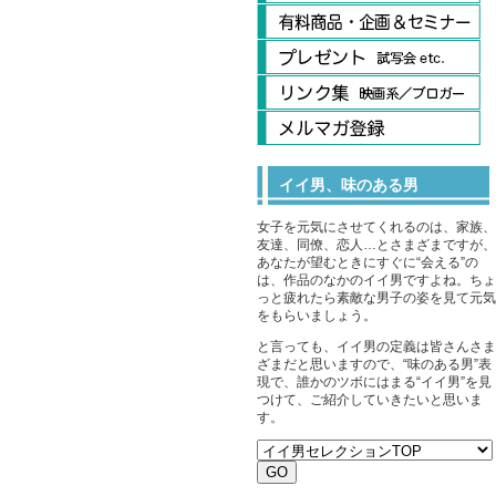
イイ男、味のある男
女子を元気にさせてくれるのは、家族、
友達、同僚、恋人…とさまざまですが、
あなたが望むときにすぐに“会える”の
は、作品のなかのイイ男ですよね。ちょ
っと疲れたら素敵な男子の姿を見て元気
をもらいましょう。
と言っても、イイ男の定義は皆さんさま
ざまだと思いますので、“味のある男”表
現で、誰かのツボにはまる“イイ男”を見
つけて、ご紹介していきたいと思いま
す。