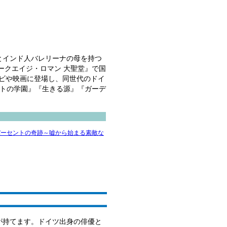
父とインド人バレリーナの母を持つ
ークエイジ・ロマン 大聖堂』で国
レビや映画に登場し、同世代のドイ
ルトの学園』『生きる源』『ガーデ
パーセントの奇跡～嘘から始まる素敵な
が持てます。ドイツ出身の俳優と