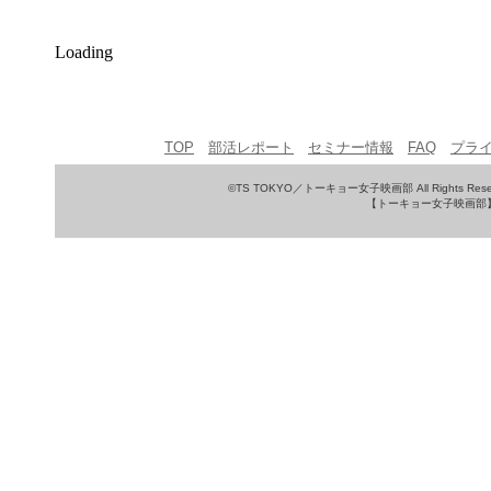
Loading
TOP
部活レポート
セミナー情報
FAQ
プラ
©TS TOKYO／トーキョー女子映画部 All Rights Rese
【トーキョー女子映画部