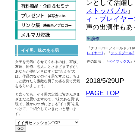
ンとして活躍し『
ストッパブル
』
ィ・プレイヤー
声の出演作もあ
出演作
『クリーバーフィールド／HAK
イイ男、味のある男
レイヤー1
』『
デッドプール2
声の出演：『
ベイマックス
』
女子を元気にさせてくれるのは、家族、
友達、同僚、恋人…とさまざまですが、
あなたが望むときにすぐに“会える”の
は、作品のなかのイイ男ですよね。ちょ
2018/5/29UP
っと疲れたら素敵な男子の姿を見て元気
をもらいましょう。
PAGE TOP
と言っても、イイ男の定義は皆さんさま
ざまだと思いますので、“味のある男”表
現で、誰かのツボにはまる“イイ男”を見
つけて、ご紹介していきたいと思いま
す。