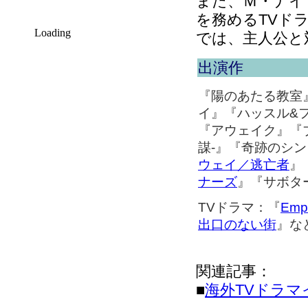
また、Ｍ・ナイ
を務めるTVド
Loading
では、主人公と
出演作
『陽のあたる教室
イ』『ハッスル&
『アウェイク』『ブ
謀-』『奇跡のシ
ウェイ／逃亡者
』
ナーズ
』『サボタ
TVドラマ：『
Em
出口のない街
』な
関連記事：
■
海外TVドラマ