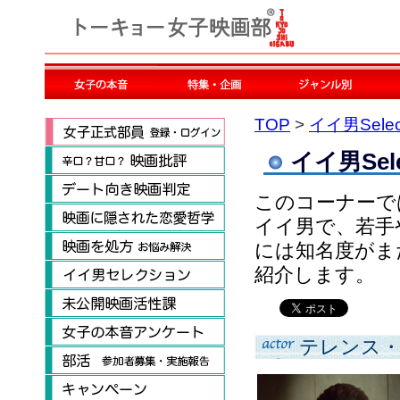
TOP
>
イイ男Selec
イイ男Sele
このコーナーで
イイ男で、若手
には知名度がま
紹介します。
テレンス