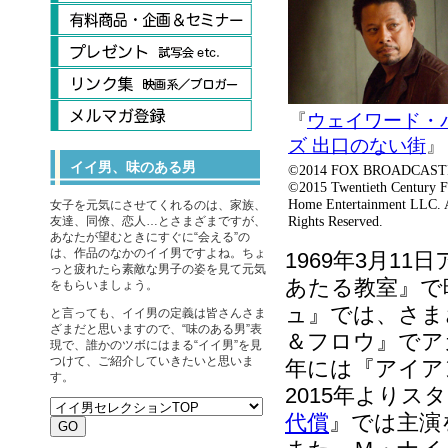
『
ウェイワード・
ズ 出口のない街
』
イイ男、味のある男
©2014 FOX BROADCA
©2015 Twentieth Century 
Home Entertainment LLC. 
女子を元気にさせてくれるのは、家族、
Rights Reserved.
友達、同僚、恋人…とさまざまですが、
あなたが望むときにすぐに“会える”の
は、作品のなかのイイ男ですよね。ちょ
1969年3月1
っと疲れたら素敵な男子の姿を見て元気
あたる教室』で
をもらいましょう。
ュ』では、さま
と言っても、イイ男の定義は皆さんさま
ざまだと思いますので、“味のある男”表
＆フロウ』でア
現で、誰かのツボにはまる“イイ男”を見
つけて、ご紹介していきたいと思いま
年には『アイア
す。
2015年よりス
代償
』では主演