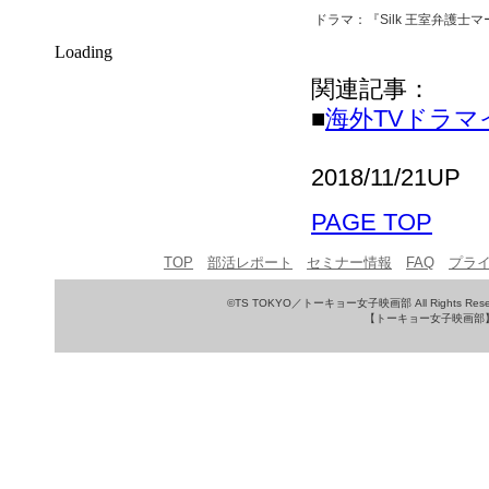
ドラマ：『Silk 王室弁護士
Loading
関連記事：
■
海外TVドラマイ
2018/11/21UP
PAGE TOP
TOP
部活レポート
セミナー情報
FAQ
プラ
©TS TOKYO／トーキョー女子映画部 All Rights Rese
【トーキョー女子映画部