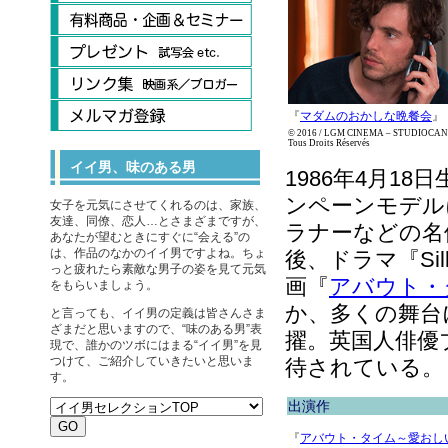
『
マダムのおかしな晩餐会
』
© 2016 / LGM CINEMA – STUDIOCANA
Tous Droits Réservés
イイ男、味のある男
1986年4月1
ンペーンモデル
女子を元気にさせてくれるのは、家族、
友達、同僚、恋人…とさまざまですが、
ラナーなどの名
あなたが望むときにすぐに“会える”の
は、作品のなかのイイ男ですよね。ちょ
後、ドラマ『Si
っと疲れたら素敵な男子の姿を見て元気
画『
アバウト・
をもらいましょう。
か、多くの舞台に
と言っても、イイ男の定義は皆さんさま
ざまだと思いますので、“味のある男”表
擢。英国人俳優
現で、誰かのツボにはまる“イイ男”を見
つけて、ご紹介していきたいと思いま
待されている。
す。
出演作
『
アバウト・タイム～愛おし