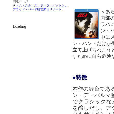
関連ページ
★
トム・クルーズ、ポーラ・パットン、
ブラッド・バード監督来日リポート
＜あ
内部
ラハ
Loading
ン・
中に
ン・ハントだけが
立て上げられよう
すために自ら危険
●特徴
本作の舞台であ
ン・デ・パルマ
でクラシックな
を醸しだし、ア