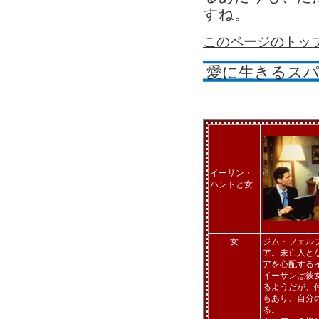
すね。
このページのトッ
愛に生きるスパ
イーサン・
ハントと女
女
ジム・フェル
ア。未亡人と
アを心配する
イーサンは彼
るようだが、
もあり、自分
る。