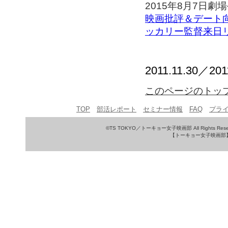
2015年8月7日劇
映画批評＆デート
ッカリー監督来日
2011.11.30／201
このページのトッ
TOP
部活レポート
セミナー情報
FAQ
プラ
©TS TOKYO／トーキョー女子映画部 All Rights Rese
【トーキョー女子映画部