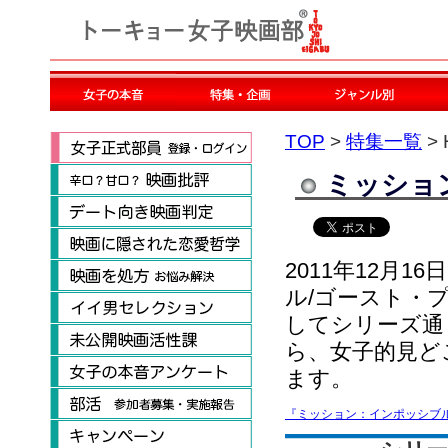
TOP
>
特集一覧
> 
ミッショ
2011年12月
ル/ゴースト・
してシリーズ通
ら、女子的見ど
ます。
『ミッション：インポッシブ