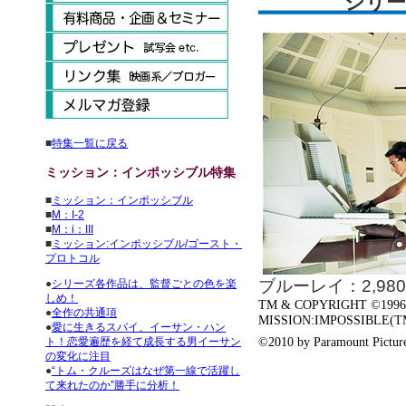
シリー
■
特集一覧に戻る
ミッション：インポッシブル特集
■
ミッション：インポッシブル
■
M：I-2
■
M：i：III
■
ミッション:インポッシブル/ゴースト・
プロトコル
ブルーレイ：2,9
●
シリーズ各作品は、監督ごとの色を楽
しめ！
TM & COPYRIGHT ©1996 B
●
全作の共通項
MISSION:IMPOSSIBLE(TM) is
●
愛に生きるスパイ、イーサン・ハン
©2010 by Paramount Pictures
ト！恋愛遍歴を経て成長する男イーサン
の変化に注目
●
“トム・クルーズはなぜ第一線で活躍し
て来れたのか”勝手に分析！