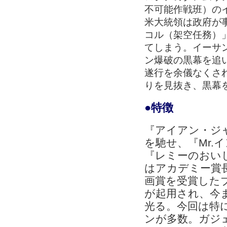
不可能作戦班）の
米大統領は政府が
コル（架空任務）」
てしまう。イーサ
ン爆破の黒幕を追
遂行を余儀なくさ
りを見抜き、黒幕
●特徴
『アイアン・ジ
を馳せ、『Mr.
『レミーのおい
はアカデミー賞
画賞を受賞した
が起用され、今
光る。今回は特
ンが多数。ガジ