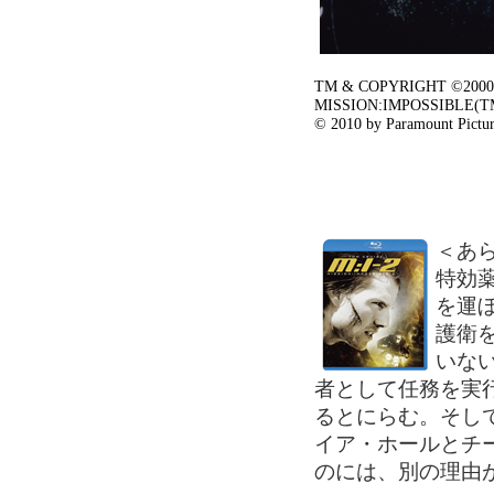
TM & COPYRIGHT ©2000 B
MISSION:IMPOSSIBLE(TM) is
© 2010 by Paramount Picture
＜あ
特効
を運
護衛
いな
者として任務を実
るとにらむ。そし
イア・ホールとチ
のには、別の理由