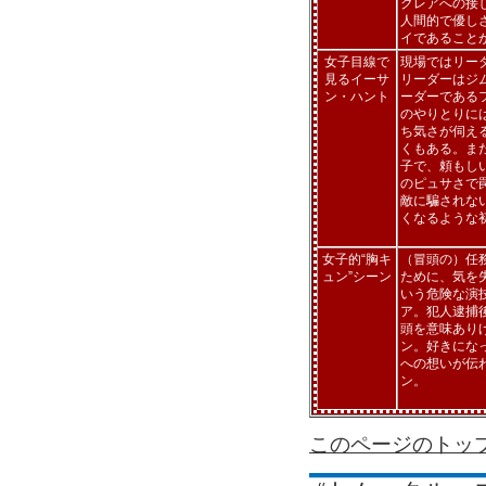
クレアへの接
人間的で優し
イであること
女子目線で
現場ではリー
見るイーサ
リーダーはジ
ン・ハント
ーダーである
のやりとりに
ち気さが伺え
くもある。ま
子で、頼もし
のピュサさで
敵に騙されな
くなるような
女子的“胸キ
（冒頭の）任
ュン”シーン
ために、気を
いう危険な演
ア。犯人逮捕
頭を意味あり
ン。好きにな
への想いが伝
ン。
このページのトッ