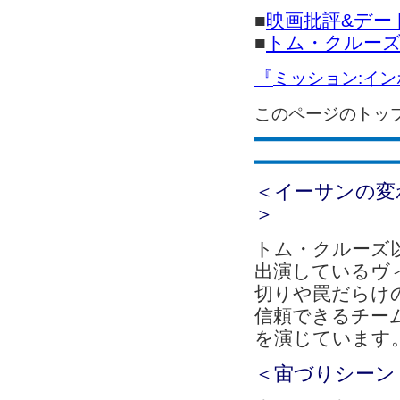
■
映画批評&デー
■
トム・クルー
『
ミッション:イ
このページのトッ
＜イーサンの変
＞
トム・クルーズ
出演しているヴ
切りや罠だらけ
信頼できるチー
を演じています
＜宙づりシーン