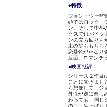
●特徴
ジョン・ウー監
頭ではロック・
ン、そして中盤
クスではバイク
ンの立ち回りも
束の鳩ももちろ
恋愛色がかなり
反面、ロマン
チ
●映画批評
シリーズ２作目
ことに驚きまし
ら想像して、ジ
外性が逆に楽し
わっても、同じ
のは、やっぱり