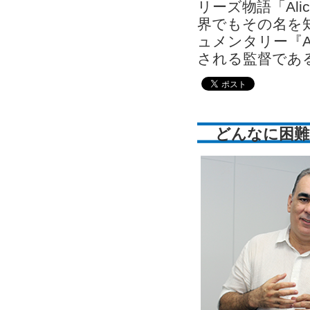
リーズ物語「Al
界でもその名を
ュメンタリー『Aq
される監督であ
どんなに困難