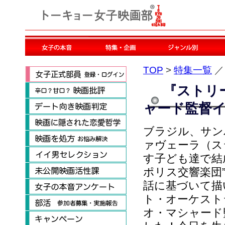
TOP
>
特集一覧
『ストリ
ャード監督
ブラジル、サン
ァヴェーラ（ス
す子ども達で結
ポリス交響楽団
話に基づいて描
ト・オーケスト
オ・マシャード