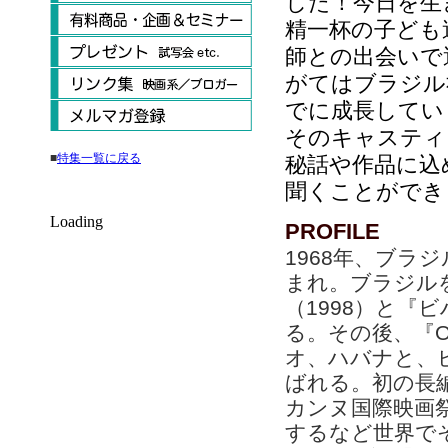
した！今日を生
精一杯の子ども
師との出会いで
がてはブラジル
でに成長してい
そのキャスティ
■
特集一覧に戻る
秘話や作品に込
聞くことができ
Loading
PROFILE
1968年、ブラ
まれ。ブラジル
（1998）と『
る。その後、『Ond
オ、ハバナと、
ばれる。初の長編フ
カンヌ国際映画祭の「
するなど世界でそ