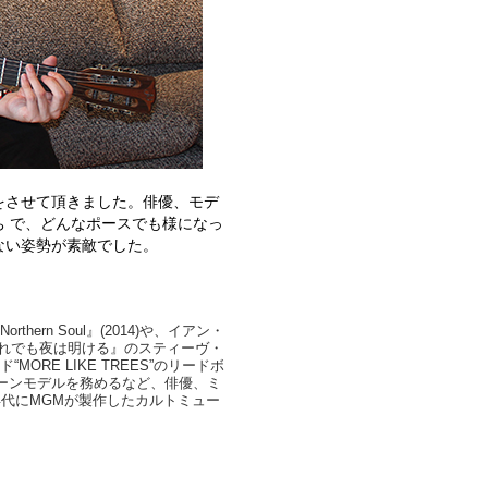
をさせて頂きました。俳優、モデ
 で、どんなポースでも様になっ
ない姿勢が素敵でした。
ern Soul』(2014)や、イアン・
それでも夜は明ける』のスティーヴ・
RE LIKE TREES”のリードボ
ペーンモデルを務めるなど、俳優、ミ
年代にMGMが製作したカルトミュー