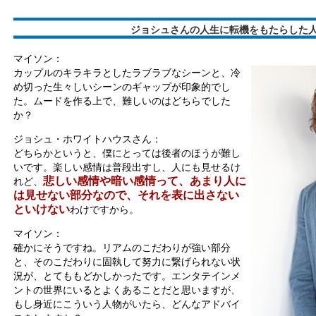
ジョシュさんの人生に転機をもたらした
マイソン：
カップルのキラキラとしたラブラブなシーンと、冷
め切った生々しいシーンのギャップが印象的でし
た。ムードを作る上で、難しいのはどちらでした
か？
ジョシュ・ホワイトハウスさん：
どちらかというと、僕にとっては後者のほうが難し
いです。楽しい感情は普段出すし、人にも見せるけ
悲しい感情や暗い感情って、あまり人に
れど、
は見せない部分なので、それを表に出さない
といけない
わけですから。
マイソン：
確かにそうですね。リアムのこだわりが強い部分
と、そのこだわりに固執して努力に繋げられない状
況が、とてももどかしかったです。エンタテインメ
ントの世界にいるとよくあることだと思いますが、
もし身近にこういう人物がいたら、どんなアドバイ