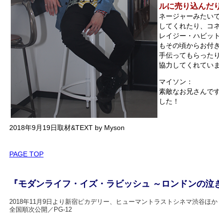
ルに売り込んだ
ネージャーみたい
してくれたり、コ
レイジー・ハビッ
もその頃からお付
手伝ってもらった
協力してくれてい
マイソン：
素敵なお兄さんで
した！
2018年9月19日取材&TEXT by Myson
PAGE TOP
『モダンライフ・イズ・ラビッシュ ～ロンドンの泣
2018年11月9日より新宿ピカデリー、ヒューマントラストシネマ渋谷ほか
全国順次公開／PG-12