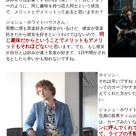
ーのように、同じ趣味を持つ恋人同士という状況
で、メリットとデメリットってあると思いますか？
ジョシュ・ホワイトハウスさん：
実際に僕も音楽好きの彼女がいるけど、彼女が音楽
同
好きだから彼女を好きというわけではないので、
じ趣味だからということでメリットもデメリ
ットもそれほどない
と思います。でも、もし彼女
が自分とは好みが違う音楽が好きで、1日中聞かされ
るとしたら辛いかも知れないですね。
マイソン：
それは辛いですね
ってのカーブやナ
えてくれた方がい
い。
ジョシュ・ホワイ
兄弟の長男ティムが
は、カーブみたい
ンに呼んでくれ
て、ライブの手