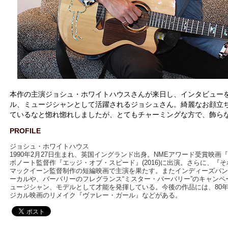
本作の主演ジョシュ・ホワイトハウスさんが来日し、インタビュー
ル、ミュージシャンとして活躍されるジョシュさん。綺麗なお顔立ち
ているなと惚れ惚れしましたが、とてもチャーミングな方で、飾ら
PROFILE
ジョシュ・ホワイトハウス
1990年2月27日生まれ、英国イングランド出身。NMEアワード受賞映画『North
ボノート監督作『エッジ・オブ・スピード』(2016)に出演。さらに、『
マックイーン監督制作の短編映画で主演を果たす。またインディーズバンド“MO
ーカルや、バーバリーのフレグランス“ミスター・バーバリー”のキャン
ュージシャン、モデルとして才能を発揮している。今後の作品には、80
ジカル映画のリメイク『ヴァレー・ガール』などがある。