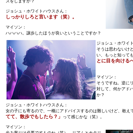
スをしますか？
ジョシュ・ホワイトハウスさん：
しっかりしろと言います（笑）。
マイソン：
ハハハハ。譲歩したほうが良いということですか？
ジョシュ・ホワイ
そうは思わないけ
い、もっと知って
とに目を向ける
マイソン：
そうですね。逆に
対して、何かアド
か？
ジョシュ・ホワイトハウスさん：
女の子にも寄るので、一概にアドバイスするのは難しいけど、敢え
てて、散歩でもしたら？」
って感じかな（笑）。
マイソン：
歩み寄りは必要ですものね（笑）。リアムとナタリ