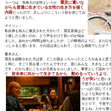
震災に遭いな
う一つは、等身大の女性というか、
がらも普通に生きている女性の生き方を描く
内容
だったので、久しぶりにこういう役を演じてみ
ようと思いました。
マイソン：
私自身も知人に被災された方がいて、震災直後はど
う接したら良いのか、どう声をかけて良いのか悩み
ました。あれから時間は経ちましたが、この映画のように、まだ心
っしゃると思います。その辺は演じられて、どんな感覚でしたか？
夏木さん：
震災を経験された方は皆、どこか固まっちゃったところがあると思
く時に、すごく気を遣ってたんですけど、逆にみんな、大きなこと
です。だから逆にこちらが元気をもらいました。事実として認めつ
皆未来に向かって生きてるから、慰めるっていうより、
て、
うが良い
と思い
千恵子さんの話を
いっぱい話してく
たような気がする
画が好きで（日本
りとりで、千恵子
すよね。だから接