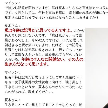
マイソン：
では少し話題が変わりますが、私は夏木マリさんと言えばカッコ良
です。女性としては、年齢を重ねる毎に、歳を聞かれるのが嫌にな
夏木さんはこれまでそういう感覚になったことはありますか？
夏木さん：
私は年齢は記号だと思ってるんですよ。
だから
あんまり気にしないんです。「病は気から」って言
葉があるでしょ。今65なんですけど、65だと思って
朝起きると腰が痛いですよね。だけど、その記号を
意識しなければ元気に起きれます。若くてもしっか
りして素敵な人もいるし、歳を重ねてもだらしない
年齢はそんなに関係ない、その人の
人もいる。
生き方だなって思います。
マイソン：
私も年齢は記号だと思うようにします！最後にトー
キョー女子映画部の女性読者に向けて、強く美しく
生きるコツというか、夏木さんのポリシーみたいな
ものがあれば、教えてください。
夏木さん：
生きることって、息をしてることじゃなくって、動