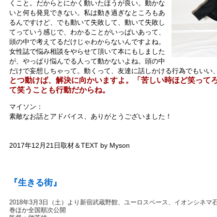
くこと。だからとにかく動いたほうが良い。動かな
いと何も発見できない。私は動き過ぎなところもあ
るんですけど、でも動いて失敗して、動いて失敗し
てっていう感じで、わかることがいっぱいあって、
頭の中で考えてるだけじゃわからないんですよね。
女性誌で悩み相談をやらせて頂いて本にもしました
が、やっぱり悩んでる人って動かないよね。頭の中
だけで妄想しちゃって。動くって、友達に話しかける行為でもいい
とつ動けば、解決に向かいますよ。「苦しい時ほど笑って
て笑うことも行動だからね。
マイソン：
素敵なお話とアドバイス、ありがとうございました！
2017年12月21日取材＆TEXT by Myson
『生きる街』
2018年3月3日（土）より新宿武蔵野館、ユーロスペース、イオンシネマ
巻ほか全国順次公開