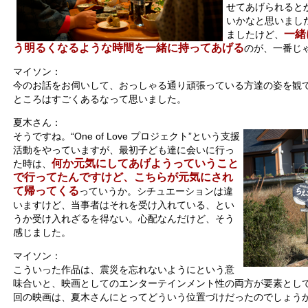
せてあげられると
いかなと思いまし
一緒
ましたけど、
う明るくなるような時間を一緒に持ってあげる
のが、一番じ
マイソン：
今のお話をお伺いして、おっしゃる通り頑張っている方達の姿を観
ところはすごくあるなって思いました。
夏木さん：
そうですね。“One of Love プロジェクト”という支援
活動をやっていますが、最初子ども達に会いに行っ
何か元気にしてあげようっていうこと
た時は、
で行ってたんですけど、こちらが元気にされ
て帰ってくる
っていうか。シチュエーションは違
いますけど、当事者はそれを受け入れている、とい
うか受け入れざるを得ない。心配なんだけど、そう
感じました。
マイソン：
こういった作品は、震災を忘れないようにという意
味合いと、映画としてのエンターテインメント性の両方が要素とし
回の映画は、夏木さんにとってどういう位置づけだったのでしょう