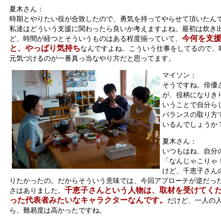
夏木さん：
時期とやりたい役が合致したので、勇気を持ってやらせて頂いたん
私達はどういう支援に関わったら良いか考えますよね。最初は炊き
今何を支
ど、時間が経つとそういうものはある程度揃っていて、
と、やっぱり気持ち
なんですよね。こういう仕事をしてるので、
元気づけるのが一番真っ当なやり方だと思ってます。
マイソン：
そうですね。俳優
が、役柄になりき
いうことで自分ら
バランスの取り方
いるんでしょうか
夏木さん：
いつもはね、自分
「なんじゃこりゃ
けど、千恵子さん
りたかったの。だからそういう意味では、今回アプローチが逆だっ
千恵子さんという人物は、取材を受けてく
さはありました。
った代表者みたいなキャラクターなんです。
だけど、一人の
ら、難易度は高かったですね。