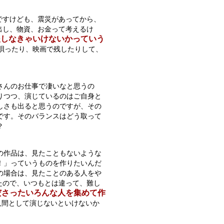
ですけども、震災があってから、
出し、物資、お金って考えるけ
援しなきゃいけないかっていう
唄ったり、映画で残したりして、
さんのお仕事で凄いなと思うの
りつつ、演じているのはご自身と
しさも出ると思うのですが、その
です。そのバランスはどう取って
？
の作品は、見たこともないような
！」っていうものを作りたいんだ
の場合は、見たことのある人をや
たので、いつもとは違って、難し
ださったいろんな人を集めて作
人間として演じないといけないか