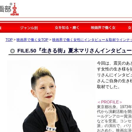
TOP
>
映画界で働く女TOP
>
映画界で働く女性にインタビュー＆取材ラインナ
FILE.50『生きる街』夏木マリさんインタビュー
今回は、震災のあ
す女性の生き様を
リさんにインタビ
さんご自身の生き
取材でした。
＜PROFILE＞
東京都出身。1973年
代から演劇活動を開
ールデンアロー賞演
などを受賞。コンセ
派」の演出で、パリ
おさめた。映画出演