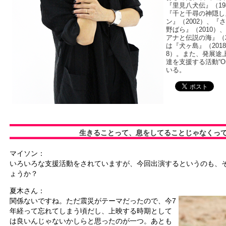
『里見八犬伝』（19
『千と千尋の神隠し
ン』（2002）、『
野ばら』（2010）
アナと伝説の海』（
は『犬ヶ島』（2018／
8）。また、発展途
達を支援する活動“On
いる。
生きることって、息をしてることじゃなくっ
マイソン：
いろいろな支援活動をされていますが、今回出演するというのも、
ょうか？
夏木さん：
関係ないですね。ただ震災がテーマだったので、今7
年経って忘れてしまう頃だし、上映する時期として
は良いんじゃないかしらと思ったのが一つ。あとも