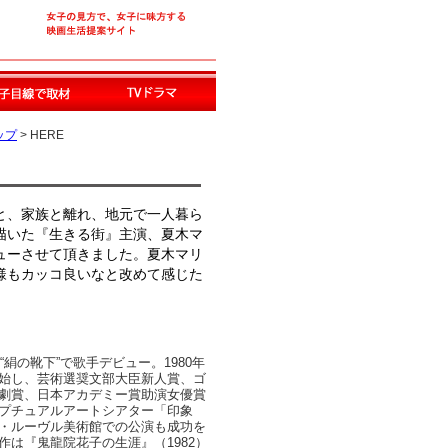
ップ
> HERE
と、家族と離れ、地元で一人暮ら
描いた『生きる街』主演、夏木マ
ューさせて頂きました。夏木マリ
様もカッコ良いなと改めて感じた
“絹の靴下”で歌手デビュー。1980年
始し、芸術選奨文部大臣新人賞、ゴ
劇賞、日本アカデミー賞助演女優賞
プチュアルアートシアター「印象
・ルーヴル美術館での公演も成功を
作は『鬼龍院花子の生涯』（1982）