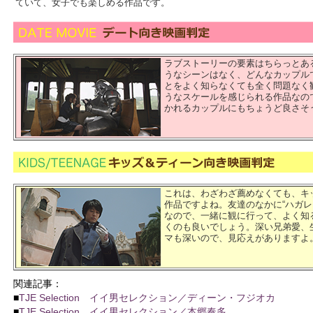
ていて、女子でも楽しめる作品です。
ラブストーリーの要素はちらっとあ
うなシーンはなく、どんなカップル
とをよく知らなくても全く問題なく
うなスケールを感じられる作品なの
かれるカップルにもちょうど良さそ
これは、わざわざ薦めなくても、キ
作品ですよね。友達のなかに“ハガレ
なので、一緒に観に行って、よく知
くのも良いでしょう。深い兄弟愛、
マも深いので、見応えがありますよ
関連記事：
■
TJE Selection イイ男セレクション／ディーン・フジオカ
■
TJE Selection イイ男セレクション／本郷奏多