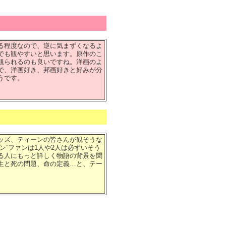
る程度なので、逆に気まずくなるよ
でも観やすいと思います。原作のこ
観られるのも良いですね。洋画のよ
で、洋画好き、邦画好きと好みが分
うです。
ッズ、ティーンの皆さんが観そうな
ン”ファンは1人や2人は必ずいそう
る人にもっと詳しく物語の背景を聞
生と死の問題、命の定義…と、テー
。