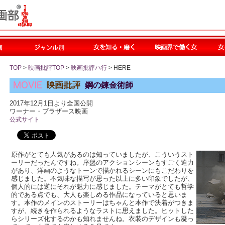
TOP
>
映画批評TOP
>
映画批評ハ行
> HERE
鋼の錬金術師
2017年12月1日より全国公開
ワーナー・ブラザース映画
公式サイト
原作がとても人気があるのは知っていましたが、こういうスト
ーリーだったんですね。序盤のアクションシーンもすごく迫力
があり、洋画のようなトーンで描かれるシーンにもこだわりを
感じました。不気味な描写が思った以上に多い印象でしたが、
個人的には逆にそれが魅力に感じました。テーマがとても哲学
的である点でも、大人も楽しめる作品になっていると思いま
す。本作のメインのストーリーはちゃんと本作で決着がつきま
すが、続きを作られるようなラストに思えました。ヒットした
らシリーズ化するのかも知れませんね。衣装のデザインも凝っ