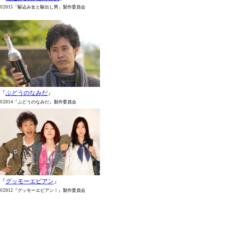
©2015「駆込み女と駆出し男」製作委員会
『
ぶどうのなみだ
』
©2014『ぶどうのなみだ』製作委員会
『
グッモーエビアン
』
©2012『グッモーエビアン！』製作委員会