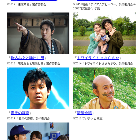
©2017「東京喰種」製作委員会
© 2016映画「アイアムアヒーロー」製作委員会 ©
2009花沢健吾/小学館
『
駆込み女と駆出し男
』
『
トワイライト ささらさや
』
©2015「駆込み女と駆出し男」製作委員会
©2014「トワイライト ささらさや」製作委員会
『
青天の霹靂
』
『
清須会議
』
©2014 「青天の霹靂」製作委員会
©2013 フジテレビ 東宝