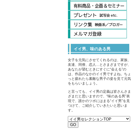
イイ男、味のある男
女子を元気にさせてくれるのは、家族、
友達、同僚、恋人…とさまざまですが、
あなたが望むときにすぐに“会える”の
は、作品のなかのイイ男ですよね。ちょ
っと疲れたら素敵な男子の姿を見て元気
をもらいましょう。
と言っても、イイ男の定義は皆さんさま
ざまだと思いますので、“味のある男”表
現で、誰かのツボにはまる“イイ男”を見
つけて、ご紹介していきたいと思いま
す。