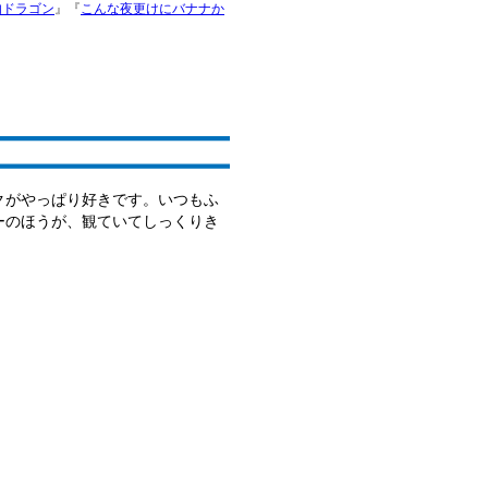
肉ドラゴン
』『
こんな夜更けにバナナか
クがやっぱり好きです。いつもふ
ーのほうが、観ていてしっくりき