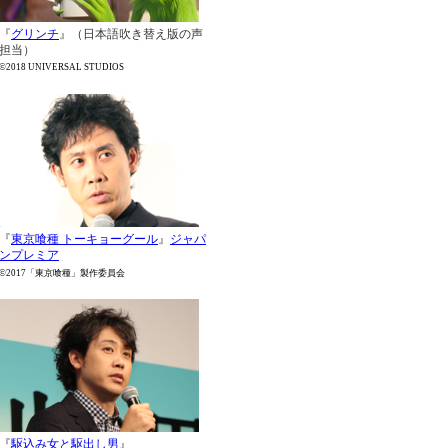
『
グリンチ
』（日本語吹き替え版の声
担当）
©2018 UNIVERSAL STUDIOS
『
東京喰種 トーキョーグール
』
ジャパ
ンプレミア
©2017「東京喰種」製作委員会
『
駆込み女と駆出し男
』