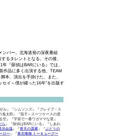
Sのメンバー。北海道発の深夜番組
表するタレントとなる。その後、
1年『探偵はBARにいる』では、
喜作品に多く出演する他、TEAM
ら脚本、演出を手掛けた。また、
ッセイ～僕が綴った16年”を出版す
エンゼル』『シムソンズ』『ブレイブ・ス
ゲの鬼太郎』『茄子～スーツケースの渡
る空』『宇宙で一番ワガママな星』
だら
』『探偵はBARにいる』『しあわ
清須会議
』『
青天の霹靂
』『
ぶどうの
ーロー
』『
東京喰種 トーキョーグー