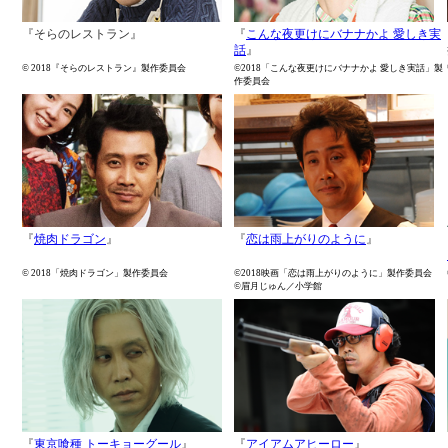
『そらのレストラン』
『
こんな夜更けにバナナかよ 愛しき実
話
』
© 2018『そらのレストラン』製作委員会
©2018「こんな夜更けにバナナかよ 愛しき実話」製
作委員会
『
焼肉ドラゴン
』
『
恋は雨上がりのように
』
© 2018「焼肉ドラゴン」製作委員会
©2018映画「恋は雨上がりのように」製作委員会
©眉月じゅん／小学館
『
東京喰種 トーキョーグール
』
『
アイアムアヒーロー
』