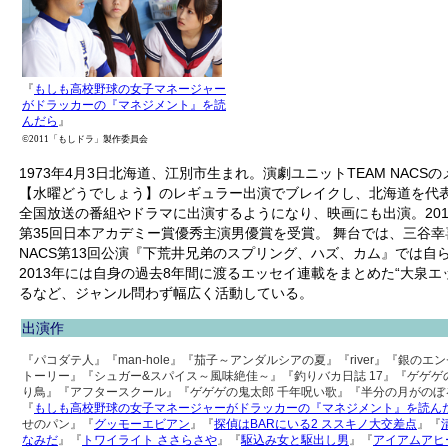
『
もしも高校野球の女子マネージャー
がドラッカーの『マネジメント』を読
んだら
』
©2011「もしドラ」製作委員会
1973年4月3日北海道、江別市生まれ。演劇ユニットTEAM NAC
【水曜どうでしょう】のレギュラー出演でブレイクし、北海道を代
全国放送の番組やドラマに出演するようになり、映画にも出演。201
第35回日本アカデミー賞優秀主演男優賞を受賞。 舞台では、三谷幸
NACS第13回公演『下荒井兄弟のスプリング、ハズ、カム』では自
2013年には自身の過去8年間に渡るエッセイ連載をまとめた“大泉エ
るなど、ジャンル問わず幅広く活動している。
出演作
『パコダテ人』『man-hole』『茄子～アンダルシアの夏』『river』『銀の
トーリー』『シュガー&スパイス～風味絶佳～』『釣りバカ日誌 17』『ゲゲ
り鳥』『アフタースクール』『ゲゲゲの鬼太郎 千年呪い歌』『半分の月がのぼ
『
もしも高校野球の女子マネージャーがドラッカーの『マネジメント』を読ん
せのパン』『
グッモーエビアン
』『
探偵はBARにいる2 ススキノ大交差点
』『
なみだ
』『
トワイライト ささらさや
』『
駆込み女と駆出し男
』『
アイアムアヒ