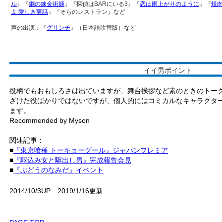
ル
』『
鋼の錬金術師
』『探偵はBARにいる3』『
恋は雨上がりのように
』『
焼
よ 愛しき実話
』『そらのレストラン』など
声の出演：『
グリンチ
』（日本語吹替版）など
イイ男ポイント
役柄でもおもしろさは出ていますが、舞台挨拶など素のときのトー
ざけた役ばかりではないですが、個人的にはコミカルなキャラクタ
ます。
Recommended by Myson
関連記事：
■
『東京喰種 トーキョーグール』ジャパンプレミア
■
『駆込み女と駆出し男』完成報告会見
■
『ぶどうのなみだ』イベント
2014/10/3UP 2019/1/16更新