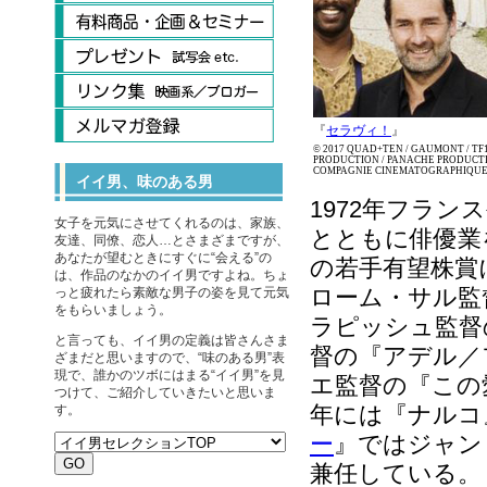
『
セラヴィ！
』
© 2017 QUAD+TEN / GAUMONT / TF
PRODUCTION / PANACHE PRODUCTI
COMPAGNIE CINEMATOGRAPHIQU
イイ男、味のある男
1972年フラ
女子を元気にさせてくれるのは、家族、
とともに俳優業を開始
友達、同僚、恋人…とさまざまですが、
あなたが望むときにすぐに“会える”の
の若手有望株賞
は、作品のなかのイイ男ですよね。ちょ
ローム・サル監
っと疲れたら素敵な男子の姿を見て元気
をもらいましょう。
ラピッシュ監督
と言っても、イイ男の定義は皆さんさま
督の『アデル／
ざまだと思いますので、“味のある男”表
現で、誰かのツボにはまる“イイ男”を見
エ監督の『この
つけて、ご紹介していきたいと思いま
年には『ナルコ
す。
ー
』ではジャン
兼任している。