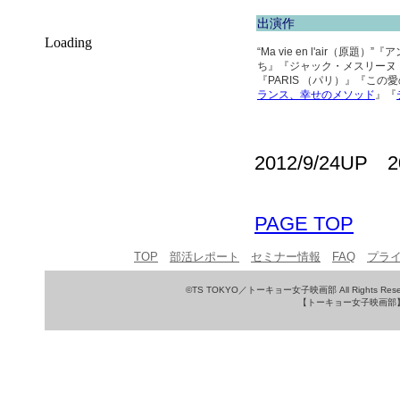
出演作
Loading
“Ma vie en l'ai
ち』『ジャック・メスリーヌ フ
『PARIS （パリ）』『こ
ランス、幸せのメソッド
』『
2012/9/24UP 
PAGE TOP
TOP
部活レポート
セミナー情報
FAQ
プラ
©TS TOKYO／トーキョー女子映画部 All Rights Rese
【トーキョー女子映画部