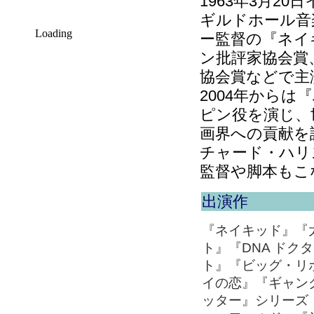
1963年3月2
ギルドホール音
Loading
ー監督の『ネイ
ン批評家協会賞
協会賞などで主
2004年から
ピン役を演じ、
画界への貢献を
チャード・ハリ
監督や脚本もこ
出演作
『ネイキッド』『
ト』『DNA ド
ト』『ビッグ・リ
イの恋』『ギャン
ッター』シリーズ