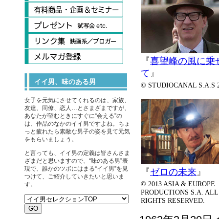
『
喜望峰の風に乗
て
』
イイ男、味のある男
© STUDIOCANAL S.A.S 
女子を元気にさせてくれるのは、家族、
友達、同僚、恋人…とさまざまですが、
あなたが望むときにすぐに“会える”の
は、作品のなかのイイ男ですよね。ちょ
っと疲れたら素敵な男子の姿を見て元気
をもらいましょう。
と言っても、イイ男の定義は皆さんさま
ざまだと思いますので、“味のある男”表
現で、誰かのツボにはまる“イイ男”を見
『
ゼロの未来
』
つけて、ご紹介していきたいと思いま
© 2013 ASIA & EUROPE
す。
PRODUCTIONS S.A. ALL
RIGHTS RESERVED.