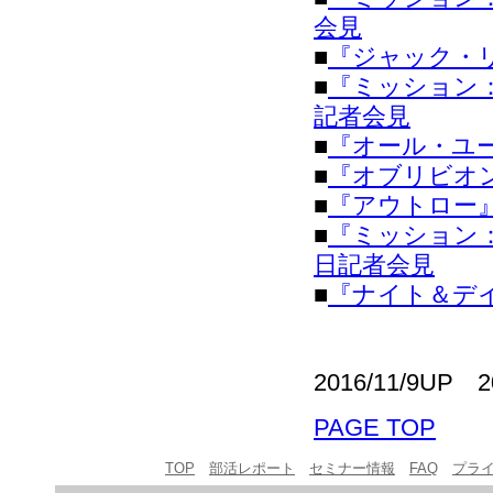
会見
■
『ジャック・リー
■
『ミッション
記者会見
■
『オール・ユ
■
『オブリビオ
■
『アウトロー
■
『ミッション
日記者会見
■
『ナイト＆デ
2016/11/9UP 
PAGE TOP
TOP
部活レポート
セミナー情報
FAQ
プラ