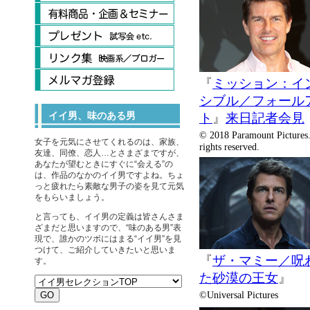
『
ミッション：イ
シブル／フォール
イイ男、味のある男
ト
』
来日記者会見
© 2018 Paramount Pictures.
女子を元気にさせてくれるのは、家族、
rights reserved.
友達、同僚、恋人…とさまざまですが、
あなたが望むときにすぐに“会える”の
は、作品のなかのイイ男ですよね。ちょ
っと疲れたら素敵な男子の姿を見て元気
をもらいましょう。
と言っても、イイ男の定義は皆さんさま
ざまだと思いますので、“味のある男”表
現で、誰かのツボにはまる“イイ男”を見
つけて、ご紹介していきたいと思いま
『
ザ・マミー／呪
す。
た砂漠の王女
』
©Universal Pictures