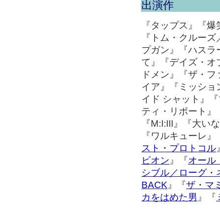
出演作
『タップス』『爆
『トム・クルーズ
プガン』『ハスラ
て』『デイズ・オ
ドメン』『ザ・フ
イア』『ミッショ
イド シャット』『
ティ・リポート』
『M:I:III』
『ワルキューレ』
スト・プロトコル
ビオン
』『
オール
シブル／ローグ・
BACK
』『
ザ・マ
カをはめた男
』『