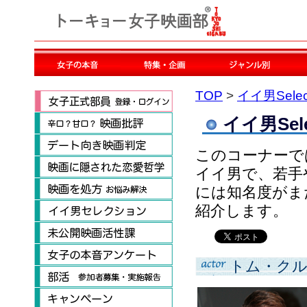
TOP
>
イイ男Selec
イイ男Sele
このコーナーで
イイ男で、若手
には知名度がま
紹介します。
トム・ク