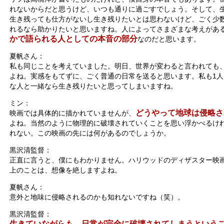
れないからだと思うけど、いつも通りに過ごすでしょう。そして、
生き残っても仕方がないし生き残りたいとは思わないけど、ごく少
れるなら助かりたいと思いますね。人によってさまざまな考えがあ
かで語られる人としての本音の部分
なのだと思います。
夏帆さん：
私も同じことを考えていました。明日、世界が変わると言われても
よね。実感をもてずに、ごく普通の日常を送ると思います。私も1
な人と一緒なら生き残りたいと思ってしまいますね。
ミン：
どうやって地球は侵略さ
映画では具体的に描かれていませんが、
よね。当然のように物理的に破壊されていくことを思い浮かべるけ
れない。この映画の先には何があるのでしょうか。
黒沢清監督：
正直に言うと、僕にもわかりません。ハリウッドのディザスター映
上のことは、想像を絶しますよね。
夏帆さん：
意外と地味に侵略されるのかも知れないですね（笑）。
黒沢清監督：
生きていながらも、日常が完全に破壊されてしまうという