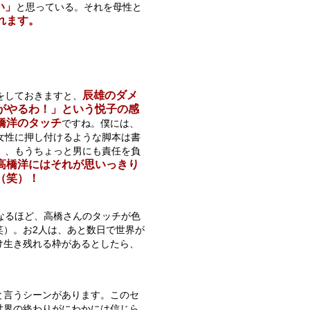
い」
と思っている。それを母性と
れます。
辰雄のダメ
をしておきますと、
がやるわ！」という悦子の感
橋洋のタッチ
ですね。僕には、
女性に押し付けるような脚本は書
）、もうちょっと男にも責任を負
高橋洋にはそれが思いっきり
（笑）！
なるほど、高橋さんのタッチが色
笑）。お2人は、あと数日で世界が
け生き残れる枠があるとしたら、
と言うシーンがあります。このセ
世界の終わりがにわかには信じら