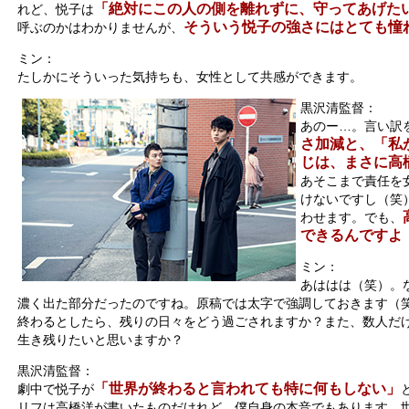
「絶対にこの人の側を離れずに、守ってあげた
れど、悦子は
そういう悦子の強さにはとても憧
呼ぶのかはわかりませんが、
ミン：
たしかにそういった気持ちも、女性として共感ができます。
黒沢清監督：
あのー…。言い訳
さ加減と、「私
じは、まさに高
あそこまで責任を
けないですし（笑
わせます。でも、
できるんですよ
ミン：
あははは（笑）。
濃く出た部分だったのですね。原稿では太字で強調しておきます（
終わるとしたら、残りの日々をどう過ごされますか？また、数人だ
生き残りたいと思いますか？
黒沢清監督：
「世界が終わると言われても特に何もしない」
劇中で悦子が
リフは高橋洋が書いたものだけれど、僕自身の本音でもあります。