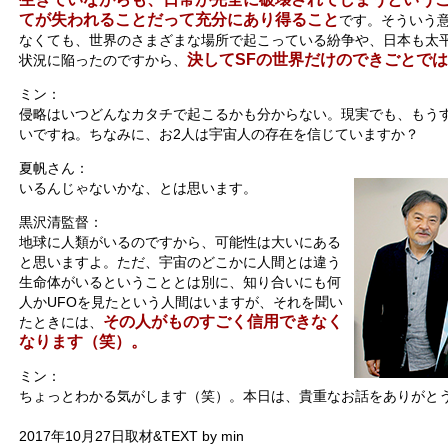
てが失われることだって充分にあり得ること
です。そういう
なくても、世界のさまざまな場所で起こっている紛争や、日本も太
決してSFの世界だけのできごとで
状況に陥ったのですから、
ミン：
侵略はいつどんなカタチで起こるかも分からない。現実でも、もう
いですね。ちなみに、お2人は宇宙人の存在を信じていますか？
夏帆さん：
いるんじゃないかな、とは思います。
黒沢清監督：
地球に人類がいるのですから、可能性は大いにある
と思いますよ。ただ、宇宙のどこかに人間とは違う
生命体がいるということとは別に、知り合いにも何
人かUFOを見たという人間はいますが、それを聞い
その人がものすごく信用できなく
たときには、
なります（笑）。
ミン：
ちょっとわかる気がします（笑）。本日は、貴重なお話をありがと
2017年10月27日取材&TEXT by min