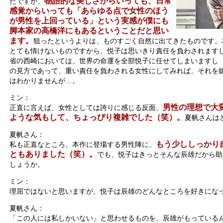
物語的な美しさからいっても、日常
たですが、
感覚からいっても「あらゆる点で女性のほう
が男性を上回っている」という実感が僕にも
脚本家の高橋洋にもあるということだと思い
ます。
狙ったというよりは、ものすごく自然に出てきたものです。
とても情けないものですから、悦子は思いきり責任を負わされます
省の西崎においては、世界の命運を全部悦子に任せてしまいますし
の見方であって、重い責任を負わされる女性にしてみれば、それを
はわかりませんが…。
ミン：
男性の理想で大
正直に言えば、女性としては誇りに感じる反面、
ような気もして、ちょっぴり複雑でした（笑）。
夏帆さんは
夏帆さん：
もう少ししっかり
私も正直なところ、本作に登場する男性陣に、
ともありました（笑）。
でも、悦子はきっとそんな辰雄だから助
しょうか。
ミン：
理屈ではないと思いますが、悦子は辰雄のどんなところを好きにな
夏帆さん：
「この人には私しかいない」と思わせるものを、辰雄がもっている