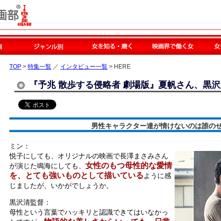
TOP
>
特集一覧
／
インタビュー一覧
> HERE
『予兆 散歩する侵略者 劇場版』夏帆さん、黒
男性キャラクター達が情けないのは誰のせ
ミン：
悦子にしても、オリジナルの映画で長澤まさみさん
女性のもつ母性的な愛情
が演じた鳴海にしても、
を、とても強いものとして描いている
ように感
じましたが、いかがでしょうか。
黒沢清監督：
母性という言葉でハッキリと認識できてはいなかっ