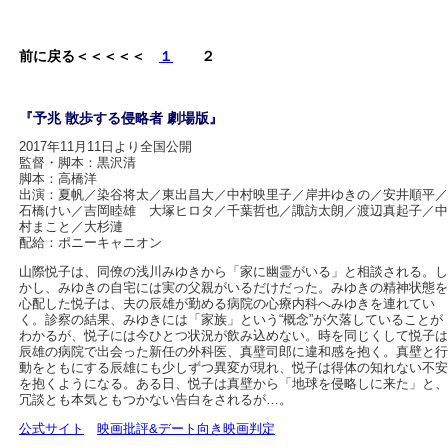
前に戻る＜＜＜＜＜
１
２
『予兆 散歩する侵略者 劇場版』
2017年11月11日より全国公開
監督・脚本：黒沢清
脚本：高橋洋
出演：夏帆／染谷将太／東出昌大／中村映里子／岸井ゆきの／安井順平／
石橋けい／吉岡睦雄 大塚ヒロタ／千葉哲也／諏訪太朗／渡辺真起子／中
村まこと／大杉漣
配給：ポニーキャニオン
山際悦子は、同僚の浅川みゆきから「家に幽霊がいる」と相談される。し
かし、みゆきの自宅には実の父親がいるだけだった。みゆきの精神状態を
心配した悦子は、夫の辰雄が勤める病院の心療内科へみゆきを連れてい
く。診察の結果、みゆきには「家族」という“概念”が欠落していることが
わかるが、悦子には今ひとつ状況が飲み込めない。時を同じくして悦子は
辰雄の病院で出会った新任の外科医、真壁司郎に違和感を抱く。真壁と行
動をともにする辰雄にも少しずつ異変が現れ、悦子は得体の知れない不安
を抱くようになる。ある日、悦子は真壁から「地球を侵略しに来た」と、
冗談とも本気ともつかない告白をされるが…。
公式サイト
映画批評&デート向き映画判定