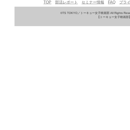
TOP
部活レポート
セミナー情報
FAQ
プラ
©TS TOKYO／トーキョー女子映画部 All Rights Rese
【トーキョー女子映画部