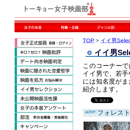
TOP
>
イイ男Selec
イイ男Sele
このコーナーで
イイ男で、若手
には知名度がま
紹介します。
フォレス