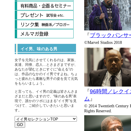
『
ブラックパンサ
©Marvel Studios 2018
イイ男、味のある男
女子を元気にさせてくれるのは、家族、
友達、同僚、恋人…とさまざまですが、
あなたが望むときにすぐに“会える”の
は、作品のなかのイイ男ですよね。ちょ
っと疲れたら素敵な男子の姿を見て元気
をもらいましょう。
『
96時間／レクイ
と言っても、イイ男の定義は皆さんさま
ざまだと思いますので、“味のある男”表
ム
』
現で、誰かのツボにはまる“イイ男”を見
つけて、ご紹介していきたいと思いま
© 2014 Twentieth Century F
す。
Rights Reserved.