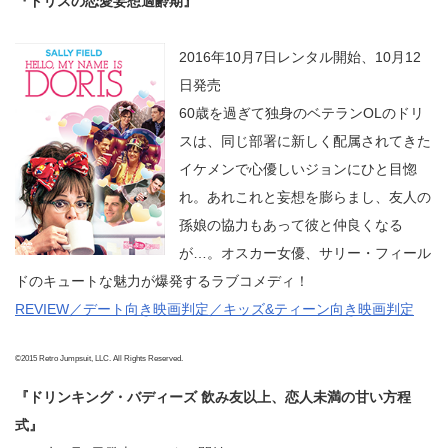
『ドリスの恋愛妄想適齢期』
2016年10月7日レンタル開始、10月12
日発売
60歳を過ぎて独身のベテランOLのドリ
スは、同じ部署に新しく配属されてきた
イケメンで心優しいジョンにひと目惚
れ。あれこれと妄想を膨らまし、友人の
孫娘の協力もあって彼と仲良くなる
が…。オスカー女優、サリー・フィール
ドのキュートな魅力が爆発するラブコメディ！
REVIEW／デート向き映画判定／キッズ&ティーン向き映画判定
©2015 Retro Jumpsuit, LLC. All Rights Reserved.
『ドリンキング・バディーズ 飲み友以上、恋人未満の甘い方程
式』