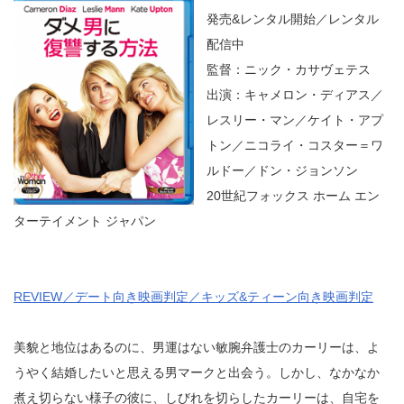
発売&レンタル開始／レンタル
配信中
監督：ニック・カサヴェテス
出演：キャメロン・ディアス／
レスリー・マン／ケイト・アプ
トン／ニコライ・コスター＝ワ
ルドー／ドン・ジョンソン
20世紀フォックス ホーム エン
ターテイメント ジャパン
REVIEW／デート向き映画判定／キッズ&ティーン向き映画判定
美貌と地位はあるのに、男運はない敏腕弁護士のカーリーは、よ
うやく結婚したいと思える男マークと出会う。しかし、なかなか
煮え切らない様子の彼に、しびれを切らしたカーリーは、自宅を