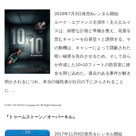
2018年7月3日発売&レンタル開始
ルーク・エヴァンス主演作！主人公ルイ
スは、綿密な計画と準備を整え、花屋を
営むキャシーを白昼堂々と誘拐する。そ
の動機は、キャシーによって隠蔽された
暗い秘密を告白させるため。そして自ら
が作成した10×10フィートの防音室に彼
女を閉じ込めた。過去のある事件が解き
明かされるにつれ、本当の犠牲者が白日の下にさらされること
に…。
© 2017, 10×10 Film Company Ltd. All Rights Reserved.
『トゥームストーン／オーバーキル』
2017年11月8日発売＆レンタル開始