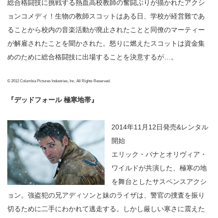
総合格闘技に挑戦する熱血高校教師の奮闘ぶりが描かれたアクシ
ョンコメディ！生物の教師スコットはある日、学校が経営難であ
ることから校内の音楽活動が廃止されたことと同僚のマーティー
が解雇されたことを聞かされた。怒りに燃えたスコットは資金集
めのために総合格闘技に出場することを決意するが…。
© 2012 Columbia Pictures Industries, Inc. All Rights Reserved.
『デッドフォール 極寒地帯』
2014年11月12日発売&レンタル
開始
エリック・バナとオリヴィア・
ワイルドが共演した、極寒の地
を舞台としたサスペンスアクシ
ョン。強盗犯の兄アディソンと妹のライザは、警官の捜査を振り
切るために二手にわかれて逃走する。しかし厳しい寒さに震えた