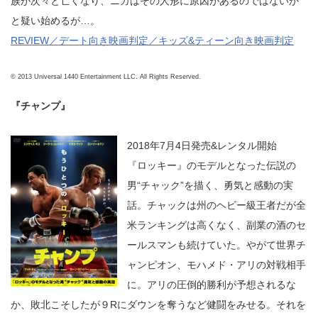
族が次々と亡くなり、ニカはその人形に原因があるのではないか
と疑い始めるが…。
REVIEW／デート向き映画判定／キッズ&ティーン向き映画判定
© 2013 Universal 1440 Entertainment LLC. All Rights Reserved.
『チャンプ』
2018年7月4日発売&レンタル開始
『ロッキー』のモデルとなった伝説の
男“チャック”を描く、勇気と感動の実
話。チャックは州のヘビー級王者だが全
米ランキングは高くなく、副業の酒のセ
ールスマンも続けていた。やがて世界チ
ャンピオン、モハメド・アリの対戦相手
に。アリの圧倒的勝利が予想されるな
か、敗北こそしたが９Rにダウンを奪うなど健闘をみせる。それを