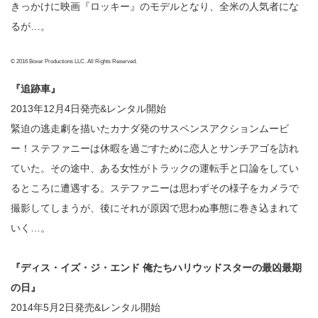
きっかけに映画『ロッキー』のモデルとなり、全米の人気者にな
るが…。
© 2016 Boxer Productions LLC. All Rights Reserved.
『追跡車』
2013年12月4日発売&レンタル開始
緊迫の逃走劇を描いたカナダ発のサスペンスアクションムービ
ー！ステファニーは休暇を過ごすために恋人とサンチアゴを訪れ
ていた。その途中、ある女性がトラックの運転手と口論をしてい
るところに遭遇する。ステファニーは思わずその様子をカメラで
撮影してしまうが、後にそれが原因で思わぬ事態に巻き込まれて
いく…。
『ディス・イズ・ジ・エンド 俺たちハリウッドスターの最凶最期
の日』
2014年5月2日発売&レンタル開始