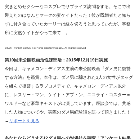
突きとめセクシーなコスプレでサプライズ訪問をする。そこで出
迎えたのはなんとマークの妻ケイトだった！彼が既婚者だと知ら
ずに付き合っていたカーリーは縁を切ろうと思っていたが、事務
所に突然ケイトがやって来て…。
©2016 Twentieth Century Fox Home Entertainment LLC. All Rights Reserved.
第10回未公開映画活性課部活：2015年12月19日実施
今回は、キャメロン・ディアス主演の未公開映画『ダメ男に復讐
する方法』を鑑賞。本作は、ダメ男に騙された3人の女性がタッグ
を組んで復讐するラブコメディで、キャメロン・ディアス以外
に、レスリー・マン、ケイト・アプトン、ニコライ・コスター＝
ワルドーなど豪華キャストが出演しています。座談会では、共感
した人物についてや、実際のダメ男経験談を語って頂きました！
→
リポートを見る
あなたならどうする!?ダメ男への対処法を調査！アンケート結果