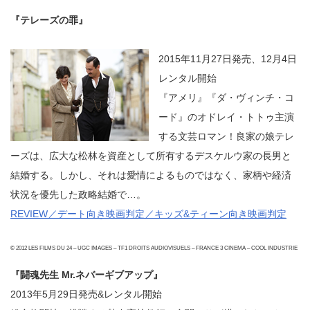
『テレーズの罪』
2015年11月27日発売、12月4日
レンタル開始
『アメリ』『ダ・ヴィンチ・コ
ード』のオドレイ・トトゥ主演
する文芸ロマン！良家の娘テレ
ーズは、広大な松林を資産として所有するデスケルウ家の長男と
結婚する。しかし、それは愛情によるものではなく、家柄や経済
状況を優先した政略結婚で…。
REVIEW／デート向き映画判定／キッズ&ティーン向き映画判定
© 2012 LES FILMS DU 24 – UGC IMAGES – TF1 DROITS AUDIOVISUELS – FRANCE 3 CINEMA – COOL INDUSTRIE
『闘魂先生 Mr.ネバーギブアップ』
2013年5月29日発売&レンタル開始