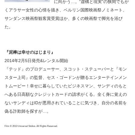
に向かう…。“虚構と現実”の狭間でもが
くアラサー女性の心情を描き、ベルリン国際映画祭ノミネート、
サンダンス映画祭観客賞受賞ほか、多くの映画祭で脚光を浴び
た。
『泥棒は幸せのはじまり』
2014年2月5日発売&レンタル開始
『テッド』のプロデューサー、スコット・ステューバーと『モン
スター上司』の監督、セス・ゴードンが贈るエンターテインメン
トムービー！幸せに暮らしていたビジネスマン、サンディのもと
へある日高額なクレジットカードの請求がくる。全く身に覚えの
ないサンディはIDが悪用されていることに気づき、自分の名前を
偽る詐欺師を探すが…。
Film © 2013 Universal Stidios. All Rights Reserved.