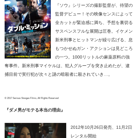
『ソウ』シリーズの撮影監督が、待望の
監督デビュー！その映像センスによって
全カットが緊迫感に満ち、予想を裏切る
サスペンスフルな展開は圧巻。イケメン
新米刑事とヒットマンが繰り広げる、息
もつかせぬガン・アクションは見どころ
の一つ。1000リットルの麻薬原料の強
奪事件。新米刑事マイケルは、犯人グループを突き止めたが、逮
捕目前で実行犯が次々と謎の暗殺者に殺されていき…。
© 2017 Serious Stooges Films, All Rights Reserved
『ダメ男がモテる本当の理由』
2012年10月26日発売、11月2日
レンタル開始