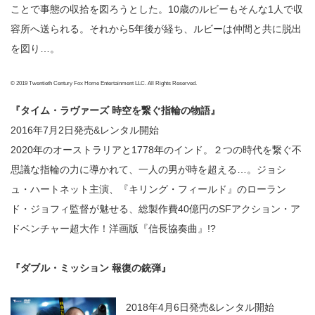
ことで事態の収拾を図ろうとした。10歳のルビーもそんな1人で収
容所へ送られる。それから5年後が経ち、ルビーは仲間と共に脱出
を図り…。
© 2019 Twentieth Century Fox Home Entertainment LLC. All Rights Reserved.
『タイム・ラヴァーズ 時空を繋ぐ指輪の物語』
2016年7月2日発売&レンタル開始
2020年のオーストラリアと1778年のインド。２つの時代を繋ぐ不
思議な指輪の力に導かれて、一人の男が時を超える…。ジョシ
ュ・ハートネット主演、『キリング・フィールド』のローラン
ド・ジョフィ監督が魅せる、総製作費40億円のSFアクション・ア
ドベンチャー超大作！洋画版『信長協奏曲』!?
『ダブル・ミッション 報復の銃弾』
2018年4月6日発売&レンタル開始