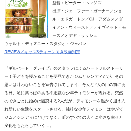
監督：ピーター・ヘッジズ
出演：ジェニファー・ガーナー／ジョエ
ル・エドガートン／CJ・アダムス／ダ
イアン・ウィースト／デイヴィッド・モ
ース／オデヤ・ラッシュ
ウォルト・ディズニー・スタジオ・ジャパン
REVIEW／キッズ&ティーン向き映画判定
『ギルバート・グレイプ』のスタッフによるハートフルストーリ
ー！子どもを授かることを夢見てきたジムとシンディだが、その
思いは叶わないことを宣告されてしまう。そんな2人の目の前にあ
る日、足に葉っぱのある不思議な少年ティモシーが現れる。突然
のできごとに始めは困惑する2人だが、ティモシーを温かく迎え入
れ新しい生活をスタートさせる。純粋な少年ティモシーはやがて
ジムとシンディにだけでなく、町のすべての人々に小さな幸せと
変化をもたらしていく…。