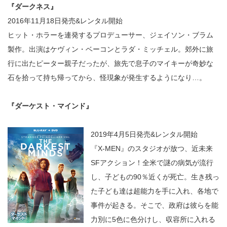
『ダークネス』
2016年11月18日発売&レンタル開始
ヒット・ホラーを連発するプロデューサー、ジェイソン・ブラム
製作。出演はケヴィン・ベーコンとラダ・ミッチェル。郊外に旅
行に出たピーター親子だったが、旅先で息子のマイキーが奇妙な
石を拾って持ち帰ってから、怪現象が発生するようになり…。
『ダーケスト・マインド』
2019年4月5日発売&レンタル開始
『X-MEN』のスタジオが放つ、近未来
SFアクション！全米で謎の病気が流行
し、子どもの90％近くが死亡。生き残っ
た子ども達は超能力を手に入れ、各地で
事件が起きる。そこで、政府は彼らを能
力別に5色に色分けし、収容所に入れる