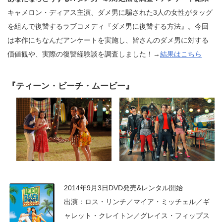
キャメロン・ディアス主演、ダメ男に騙された3人の女性がタッグ
を組んで復讐するラブコメディ『ダメ男に復讐する方法』。今回
は本作にちなんだアンケートを実施し、皆さんのダメ男に対する
価値観や、実際の復讐経験談を調査しました！→
結果はこちら
『ティーン・ビーチ・ムービー』
2014年9月3日DVD発売&レンタル開始
出演：ロス・リンチ／マイア・ミッチェル／ギ
ャレット・クレイトン／グレイス・フィップス