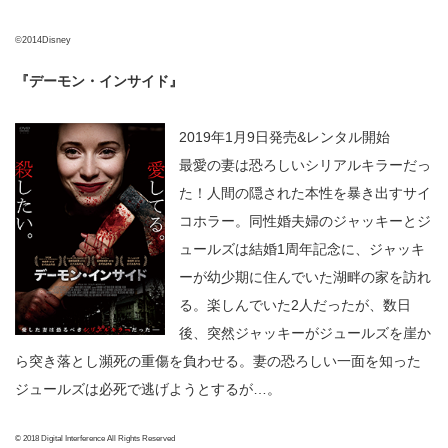
©2014Disney
『デーモン・インサイド』
2019年1月9日発売&レンタル開始
最愛の妻は恐ろしいシリアルキラーだっ
た！人間の隠された本性を暴き出すサイ
コホラー。同性婚夫婦のジャッキーとジ
ュールズは結婚1周年記念に、ジャッキ
ーが幼少期に住んでいた湖畔の家を訪れ
る。楽しんでいた2人だったが、数日
後、突然ジャッキーがジュールズを崖か
ら突き落とし瀕死の重傷を負わせる。妻の恐ろしい一面を知った
ジュールズは必死で逃げようとするが…。
© 2018 Digital Interference All Rights Reserved