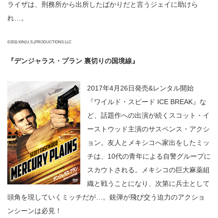
ライザは、刑務所から出所したばかりだと言うジェイに助けら
れ…。
©2011 KIN(U.S.)PRODUCTIONS LLC
『デンジャラス・プラン 裏切りの国境線』
2017年4月26日発売&レンタル開始
『ワイルド・スピード ICE BREAK』な
ど、話題作への出演が続くスコット・イ
ーストウッド主演のサスペンス・アクシ
ョン。友人とメキシコへ家出をしたミッ
チは、10代の青年による自警グループに
スカウトされる。メキシコの巨大麻薬組
織と戦うことになり、次第に兵士として
頭角を現していくミッチだが…。銃弾が飛び交う迫力のアクショ
ンシーンは必見！