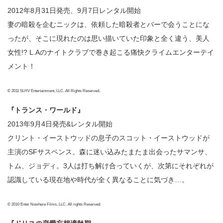
2012年8月31日発売、9月7日レンタル開始
妻の暗殺を企むニックは、依頼した暗殺者とバーで会うことにな
ったが、そこに現れたのは思い描いていた印象と全く違う、美人
女性!? L.Aのナイトクラブで巻き起こる痛快クライムエンターテイ
メント！
© 2011 SLHV Entertainment, LLC. All Rights Reserved.
『トランス・ワールド』
2013年9月4日発売&レンタル開始
クリント・イーストウッドの息子のスコット・イーストウッドが
主演のSFサスペンス。森に迷い込みたまたま出会ったサマンサ、
トム、ジョディ。3人は打ち解け合っていくが、次第にそれぞれが
認識している現在地や時代が全く異なることに気づき…。
© 2010 Enter Nowhere Films, LLC. All rights Reserved.