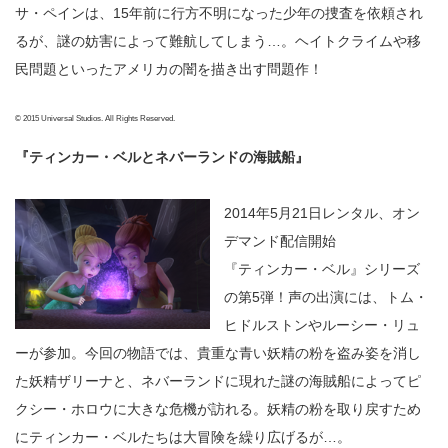
サ・ペインは、15年前に行方不明になった少年の捜査を依頼され
るが、謎の妨害によって難航してしまう…。ヘイトクライムや移
民問題といったアメリカの闇を描き出す問題作！
© 2015 Universal Studios. All Rights Reserved.
『ティンカー・ベルとネバーランドの海賊船』
2014年5月21日レンタル、オン
デマンド配信開始
『ティンカー・ベル』シリーズ
の第5弾！声の出演には、トム・
ヒドルストンやルーシー・リュ
ーが参加。今回の物語では、貴重な青い妖精の粉を盗み姿を消し
た妖精ザリーナと、ネバーランドに現れた謎の海賊船によってピ
クシー・ホロウに大きな危機が訪れる。妖精の粉を取り戻すため
にティンカー・ベルたちは大冒険を繰り広げるが…。