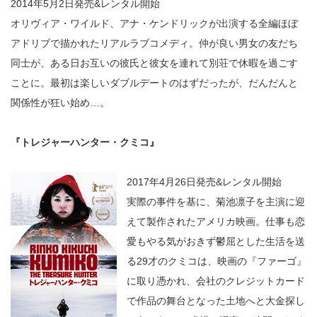
2014年5月2日発売&レンタル開始
オリヴィア・ワイルド、アナ・ケンドリックが出演する全編ほぼ
アドリブで描かれたリアルラブコメディ。仲が良い男女の友だち
同士が、ある日お互いの彼氏と彼女を連れて別荘で休暇を過ごす
ことに。最初は楽しいダブルデートのはずだったが、だんだんと
関係性が狂い始め…。
『トレジャーハンター・クミコ』
2017年4月26日発売&レンタル開始
実際の事件を基に、菊池凛子を主演に迎
えて製作されたアメリカ映画。仕事も恋
愛もやる気がおきず鬱屈とした生活を送
る29才のクミコは、映画の『ファーゴ』
に取り憑かれ、会社のクレジットカード
で作品の舞台となった土地へと大金探し