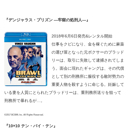
『デンジャラス・プリズン —牢獄の処刑人—』
2018年6月6日発売&レンタル開始
仕事をクビになり、金を稼ぐために麻薬
の運び屋となった元ボクサーのブラッド
リーは、取引に失敗して逮捕されてしま
う。面会に現れたギャングは、その代償
として別の刑務所に服役する敵対勢力の
重要人物を殺すように命じる。妊娠して
いる妻を人質にとられたブラッドリーは、重刑務所送りを狙って
刑務所で暴れるが…。
©2017 BCB99, Inc. All Rights Reserved.
『10×10 テン・バイ・テン』