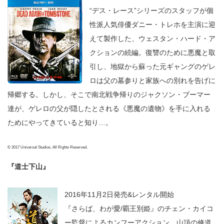
“デス・レース”シリーズのスタッフが個
性派人気俳優ダニー・トレホを主演に迎
えて製作した、ウェスタン・ハード・ア
クションの続編。復讐のために悪魔と取
引し、地獄から蘇った元ギャングのゲレ
ロは父の墓参りと家族への別れを告げに
帰郷する。しかし、そこで南北戦争帰りのジャクソン・ブーマー
達が、ゲレロの父が隠したとされる《悪魔の遺物》を手に入れる
ためにやってきていると知り…。
© 2017 Universal Studios. All Rights Reserved.
『道士下山』
2016年11月2日発売&レンタル開始
『さらば、わが愛/覇王別姫』のチェン・カイコ
ー監督によるカンフーアクション。山頂の修道