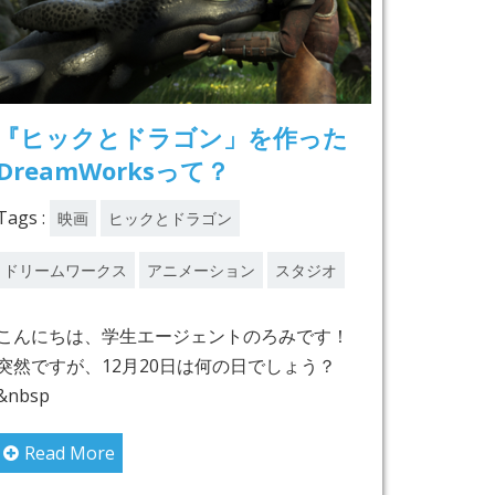
『ヒックとドラゴン」を作った
これ
DreamWorksって？
ン2
Tags :
映画
ヒックとドラゴン
こんに
公開間近
ドリームワークス
アニメーション
スタジオ
ズ最新
こんにちは、学生エージェントのろみです！
Rea
突然ですが、12月20日は何の日でしょう？
&nbsp
学生
Read More
-