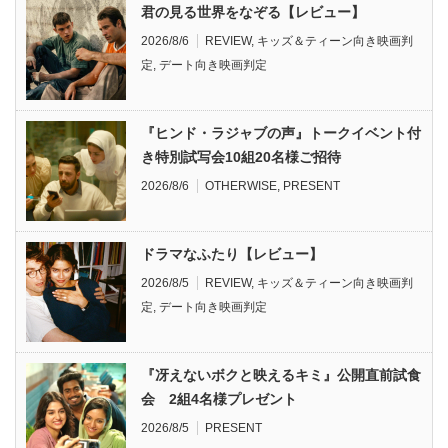
君の見る世界をなぞる【レビュー】
2026/8/6
REVIEW
,
キッズ＆ティーン向き映画判
定
,
デート向き映画判定
『ヒンド・ラジャブの声』トークイベント付
き特別試写会10組20名様ご招待
2026/8/6
OTHERWISE
,
PRESENT
ドラマなふたり【レビュー】
2026/8/5
REVIEW
,
キッズ＆ティーン向き映画判
定
,
デート向き映画判定
『冴えないボクと映えるキミ』公開直前試食
会 2組4名様プレゼント
2026/8/5
PRESENT