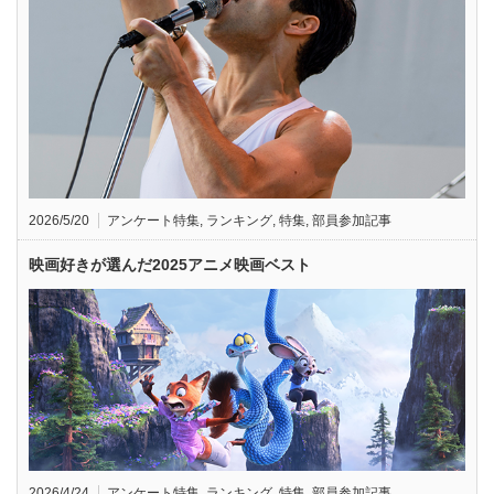
2026/5/20
アンケート特集
,
ランキング
,
特集
,
部員参加記事
映画好きが選んだ2025アニメ映画ベスト
2026/4/24
アンケート特集
,
ランキング
,
特集
,
部員参加記事