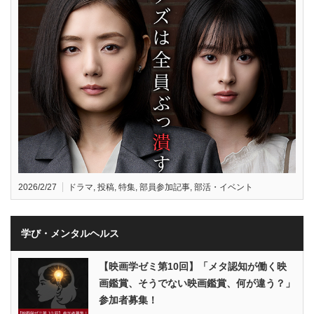
2026/2/27
ドラマ
,
投稿
,
特集
,
部員参加記事
,
部活・イベント
学び・メンタルヘルス
【映画学ゼミ第10回】「メタ認知が働く映
画鑑賞、そうでない映画鑑賞、何が違う？」
参加者募集！