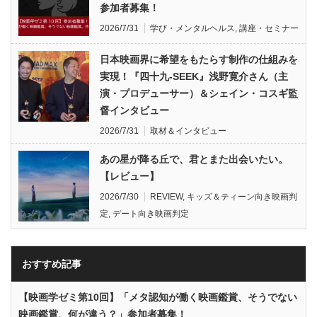
参加者募集！
2026/7/31
学び・メンタルヘルス
,
講座・セミナー
日本映画界に希望をもたらす制作の仕組みを
実現！『四十九-SEEK』浅野寛介さん（主
演・プロデューサー）＆シェイン・コスギ監
督インタビュー
2026/7/31
取材＆インタビュー
あの星が降る丘で、君とまた出会いたい。
【レビュー】
2026/7/30
REVIEW
,
キッズ＆ティーン向き映画判
定
,
デート向き映画判定
おすすめ記事
【映画学ゼミ第10回】「メタ認知が働く映画鑑賞、そうでない
映画鑑賞、何が違う？」参加者募集！