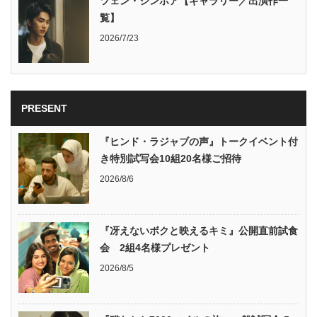
ツェン・ジンホア【ギャラリー／出演作一
覧】
2026/7/23
PRESENT
『ヒンド・ラジャブの声』トークイベント付
き特別試写会10組20名様ご招待
2026/8/6
『冴えないボクと映えるキミ』公開直前試食
会 2組4名様プレゼント
2026/8/5