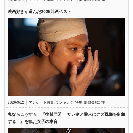
映画好きが選んだ2025邦画ベスト
2026/3/12
アンケート特集
,
ランキング
,
特集
,
部員参加記事
私ならこうする！『復讐同盟 —サレ妻と愛人はクズ旦那を制裁
する—』を観た女子の本音