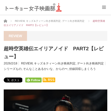
ホーム
REVIEW
,
キッズ＆ティーン向き映画判定
,
デート向き映画判定
超時空英雄
伝エイリアノイド PART2【レビュー】
REVIEW
超時空英雄伝エイリアノイド PART2【レビ
ュー】
2026/2/18
REVIEW
,
キッズ＆ティーン向き映画判定
,
デート向き映画判定
シリーズもの
,
そんなことあるかいな、からの〜
,
伏線回収しまくろう
RSS