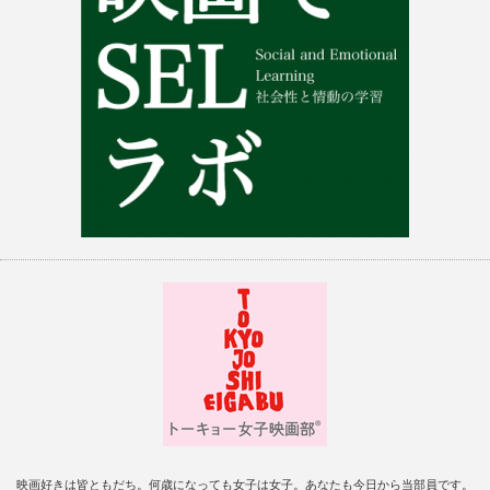
映画好きは皆ともだち。何歳になっても女子は女子。あなたも今日から当部員です。