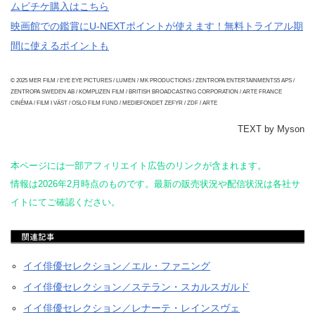
ムビチケ購入はこちら
映画館での鑑賞にU-NEXTポイントが使えます！無料トライアル期
間に使えるポイントも
© 2025 MER FILM / EYE EYE PICTURES / LUMEN / MK PRODUCTIONS / ZENTROPA ENTERTAINMENTS5 APS /
ZENTROPA SWEDEN AB / KOMPLIZEN FILM / BRITISH BROADCASTING CORPORATION / ARTE FRANCE
CINÉMA / FILM I VÄST / OSLO FILM FUND / MEDIEFONDET ZEFYR / ZDF / ARTE
TEXT by Myson
本ページには一部アフィリエイト広告のリンクが含まれます。
情報は2026年2月時点のものです。最新の販売状況や配信状況は各社サ
イトにてご確認ください。
イイ俳優セレクション／エル・ファニング
イイ俳優セレクション／ステラン・スカルスガルド
イイ俳優セレクション／レナーテ・レインスヴェ