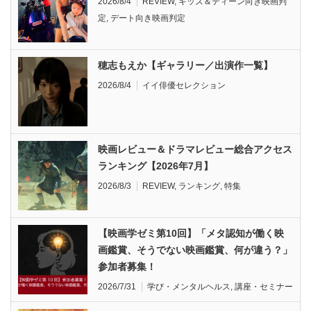
2026/8/4
REVIEW
,
キッズ＆ティーン向き映画判
定
,
デート向き映画判定
穂志もえか【ギャラリー／出演作一覧】
2026/8/4
イイ俳優セレクション
映画レビュー＆ドラマレビュー総合アクセス
ランキング【2026年7月】
2026/8/3
REVIEW
,
ランキング
,
特集
【映画学ゼミ第10回】「メタ認知が働く映
画鑑賞、そうでない映画鑑賞、何が違う？」
参加者募集！
2026/7/31
学び・メンタルヘルス
,
講座・セミナー