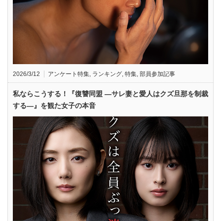
2026/3/12
アンケート特集
,
ランキング
,
特集
,
部員参加記事
私ならこうする！『復讐同盟 —サレ妻と愛人はクズ旦那を制裁
する—』を観た女子の本音