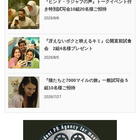
『ヒンド・ラジャブの声』トークイベント付
き特別試写会10組20名様ご招待
2026/8/6
『冴えないボクと映えるキミ』公開直前試食
会 2組4名様プレゼント
2026/8/5
『猫たちと7000マイルの旅』一般試写会 5
組10名様ご招待
2026/7/27