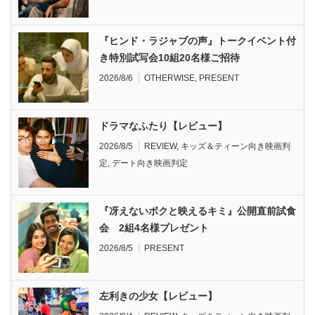
『ヒンド・ラジャブの声』トークイベント付
き特別試写会10組20名様ご招待
2026/8/6
OTHERWISE
,
PRESENT
ドラマなふたり【レビュー】
2026/8/5
REVIEW
,
キッズ＆ティーン向き映画判
定
,
デート向き映画判定
『冴えないボクと映えるキミ』公開直前試食
会 2組4名様プレゼント
2026/8/5
PRESENT
左利きの少女【レビュー】