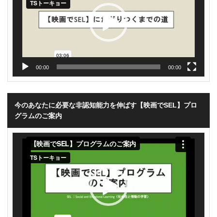
ー
00:00
00:00
今のあなたに必要な非認知能力を伸ばす【映画でSEL】プロ
グラムのご案内
動
画
プ
レ
ー
ヤ
ー