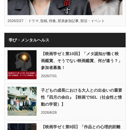
2026/2/27
ドラマ
,
投稿
,
特集
,
部員参加記事
,
部活・イベント
学び・メンタルヘルス
【映画学ゼミ第10回】「メタ認知が働く映
画鑑賞、そうでない映画鑑賞、何が違う？」
参加者募集！
2026/7/31
子どもの成長における大人との出会いの重要
性『四月の余白』【映画でSEL（社会性と情
動の学習）】
2026/6/26
【映画学ゼミ第9回】「作品との心理的距離