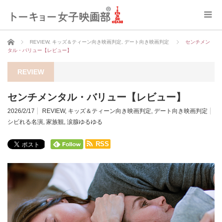
ホーム
REVIEW
,
キッズ＆ティーン向き映画判定
,
デート向き映画判定
センチメン
タル・バリュー【レビュー】
REVIEW
センチメンタル・バリュー【レビュー】
2026/2/17
REVIEW
,
キッズ＆ティーン向き映画判定
,
デート向き映画判定
シビれる名演
,
家族観
,
涙腺ゆるゆる
RSS