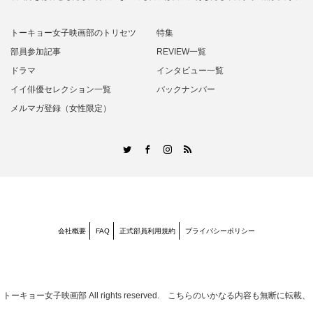
トーキョー女子映画部のトリセツ
特集
部員参加記事
REVIEW一覧
ドラマ
インタビュー一覧
イイ俳優セレクション一覧
バックナンバー
メルマガ登録（女性限定）
RSS
Twitter
Facebook
Instagram
会社概要
FAQ
正式部員利用規約
プライバシーポリシー
トーキョー女子映画部
All rights reserved. こちらのいかなる内容も無断に転載、