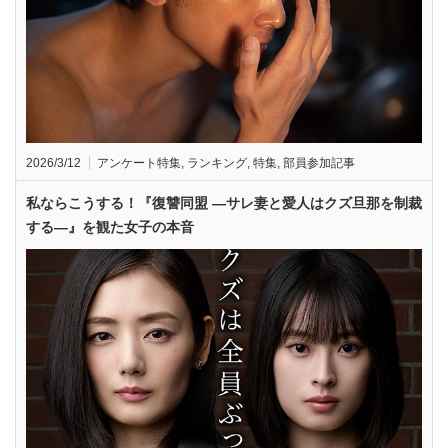
2026/3/12
アンケート特集
,
ランキング
,
特集
,
部員参加記事
私ならこうする！『復讐同盟 —サレ妻と愛人はクズ旦那を制裁
する—』を観た女子の本音