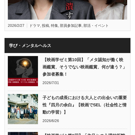
2026/2/27
ドラマ
,
投稿
,
特集
,
部員参加記事
,
部活・イベント
学び・メンタルヘルス
【映画学ゼミ第10回】「メタ認知が働く映
画鑑賞、そうでない映画鑑賞、何が違う？」
参加者募集！
2026/7/31
子どもの成長における大人との出会いの重要
性『四月の余白』【映画でSEL（社会性と情
動の学習）】
2026/6/26