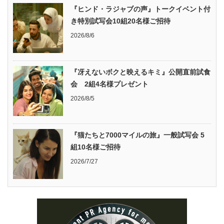
『ヒンド・ラジャブの声』トークイベント付
き特別試写会10組20名様ご招待
2026/8/6
『冴えないボクと映えるキミ』公開直前試食
会 2組4名様プレゼント
2026/8/5
『猫たちと7000マイルの旅』一般試写会 5
組10名様ご招待
2026/7/27