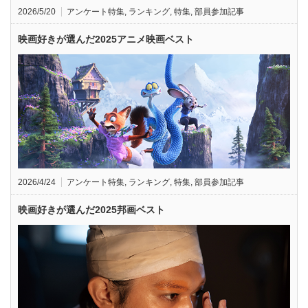
2026/5/20
アンケート特集
,
ランキング
,
特集
,
部員参加記事
映画好きが選んだ2025アニメ映画ベスト
2026/4/24
アンケート特集
,
ランキング
,
特集
,
部員参加記事
映画好きが選んだ2025邦画ベスト