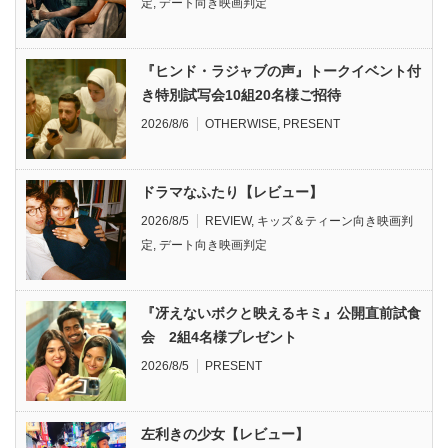
定
,
デート向き映画判定
『ヒンド・ラジャブの声』トークイベント付
き特別試写会10組20名様ご招待
2026/8/6
OTHERWISE
,
PRESENT
ドラマなふたり【レビュー】
2026/8/5
REVIEW
,
キッズ＆ティーン向き映画判
定
,
デート向き映画判定
『冴えないボクと映えるキミ』公開直前試食
会 2組4名様プレゼント
2026/8/5
PRESENT
左利きの少女【レビュー】