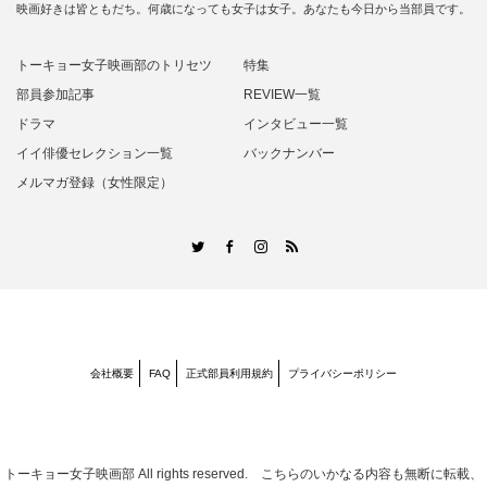
映画好きは皆ともだち。何歳になっても女子は女子。あなたも今日から当部員です。
トーキョー女子映画部のトリセツ
特集
部員参加記事
REVIEW一覧
ドラマ
インタビュー一覧
イイ俳優セレクション一覧
バックナンバー
メルマガ登録（女性限定）
RSS
Twitter
Facebook
Instagram
会社概要
FAQ
正式部員利用規約
プライバシーポリシー
トーキョー女子映画部
All rights reserved. こちらのいかなる内容も無断に転載、