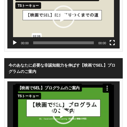
ー
ヤ
ー
00:00
00:00
今のあなたに必要な非認知能力を伸ばす【映画でSEL】プロ
グラムのご案内
動
画
プ
レ
ー
ヤ
ー