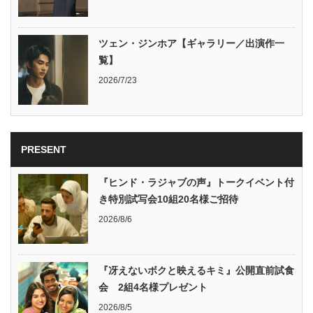
ツェン・ジンホア【ギャラリー／出演作一
覧】
2026/7/23
PRESENT
『ヒンド・ラジャブの声』トークイベント付
き特別試写会10組20名様ご招待
2026/8/6
『冴えないボクと映えるキミ』公開直前試食
会 2組4名様プレゼント
2026/8/5