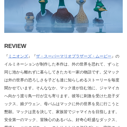
REVIEW
『
ミニオンズ
』『
ザ・スーパーマリオブラザーズ・ムービー
』の
イルミネーションが制作した本作は、外の世界を恐れて、ずっと
同じ池から離れずに暮らしてきたカモ一家の物語です。父マック
は外の世界の恐ろしさを子ども達に知らしめるストーリーを毎度
聞かせています。そんななか、マック達が住む池に、ジャマイカ
へ向かう渡り鳥一行が立ち寄ります。彼等に刺激を受けた息子ダ
ックス、娘グウェン、母パムはマックに外の世界を見に行こうと
懇願。マックは意を決して、家族皆でジャマイカを目指します。
安全第一のマック、冒険心のあるパム、好奇心旺盛なダックス、