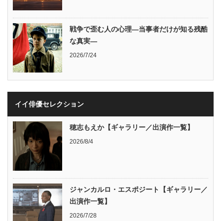
戦争で歪む人の心理―当事者だけが知る残酷
な真実―
2026/7/24
イイ俳優セレクション
穂志もえか【ギャラリー／出演作一覧】
2026/8/4
ジャンカルロ・エスポジート【ギャラリー／
出演作一覧】
2026/7/28