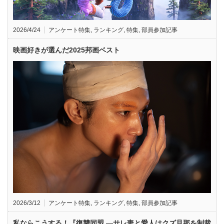
2026/4/24
アンケート特集
,
ランキング
,
特集
,
部員参加記事
映画好きが選んだ2025邦画ベスト
2026/3/12
アンケート特集
,
ランキング
,
特集
,
部員参加記事
私ならこうする！『復讐同盟 —サレ妻と愛人はクズ旦那を制裁