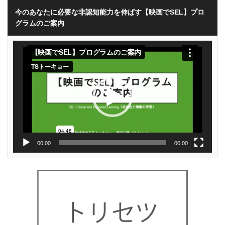
今のあなたに必要な非認知能力を伸ばす【映画でSEL】プロ
グラムのご案内
動
画
プ
レ
ー
ヤ
ー
00:00
00:00