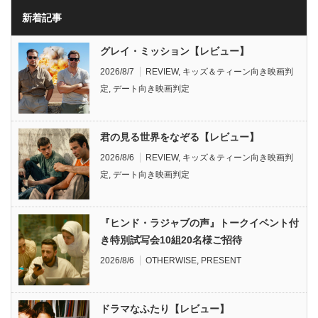
新着記事
グレイ・ミッション【レビュー】
2026/8/7
REVIEW
,
キッズ＆ティーン向き映画判
定
,
デート向き映画判定
君の見る世界をなぞる【レビュー】
2026/8/6
REVIEW
,
キッズ＆ティーン向き映画判
定
,
デート向き映画判定
『ヒンド・ラジャブの声』トークイベント付
き特別試写会10組20名様ご招待
2026/8/6
OTHERWISE
,
PRESENT
ドラマなふたり【レビュー】