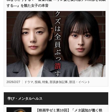
する—』を観た女子の本音
2026/2/27
ドラマ
,
投稿
,
特集
,
部員参加記事
,
部活・イベント
学び・メンタルヘルス
【映画学ゼミ第10回】「メタ認知が働く映