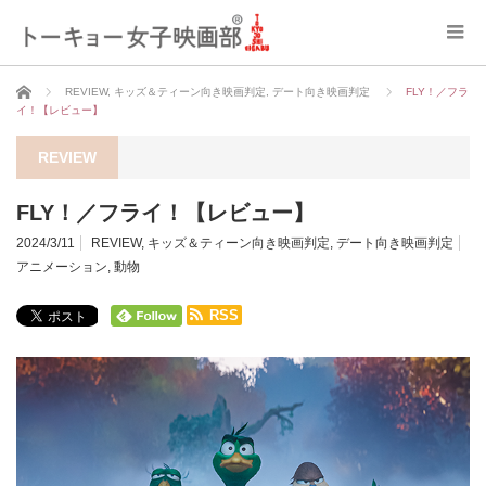
ホーム
REVIEW
,
キッズ＆ティーン向き映画判定
,
デート向き映画判定
FLY！／フラ
イ！【レビュー】
REVIEW
FLY！／フライ！【レビュー】
2024/3/11
REVIEW
,
キッズ＆ティーン向き映画判定
,
デート向き映画判定
アニメーション
,
動物
RSS