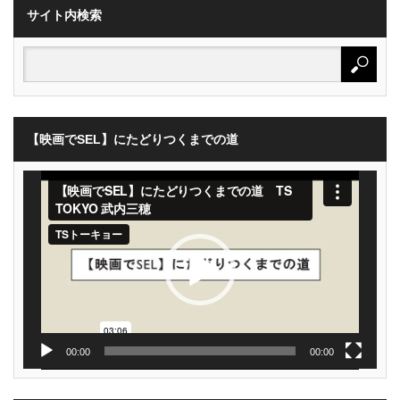
サイト内検索
【映画でSEL】にたどりつくまでの道
動
画
プ
レ
ー
ヤ
ー
00:00
00:00