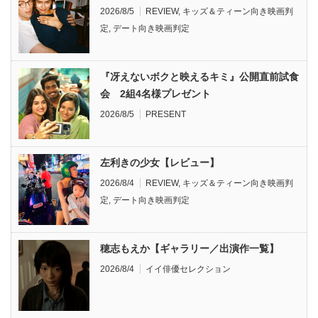
2026/8/5
REVIEW
,
キッズ＆ティーン向き映画判
定
,
デート向き映画判定
『冴えないボクと映えるキミ』公開直前試食
会 2組4名様プレゼント
2026/8/5
PRESENT
左利きの少女【レビュー】
2026/8/4
REVIEW
,
キッズ＆ティーン向き映画判
定
,
デート向き映画判定
穂志もえか【ギャラリー／出演作一覧】
2026/8/4
イイ俳優セレクション