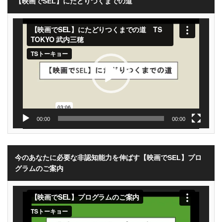
【映画でSEL】にたどりつくまでの道
動
画
プ
レ
ー
ヤ
ー
00:00
00:00
今のあなたに必要な非認知能力を伸ばす【映画でSEL】プロ
グラムのご案内
動
画
プ
レ
ー
ヤ