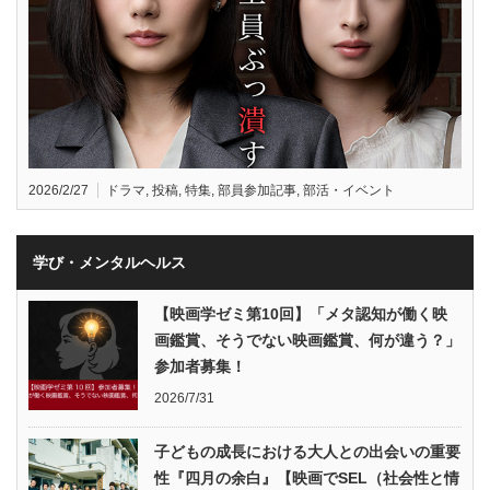
2026/2/27
ドラマ
,
投稿
,
特集
,
部員参加記事
,
部活・イベント
学び・メンタルヘルス
【映画学ゼミ第10回】「メタ認知が働く映
画鑑賞、そうでない映画鑑賞、何が違う？」
参加者募集！
2026/7/31
子どもの成長における大人との出会いの重要
性『四月の余白』【映画でSEL（社会性と情