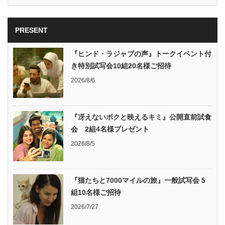
PRESENT
『ヒンド・ラジャブの声』トークイベント付
き特別試写会10組20名様ご招待
2026/8/6
『冴えないボクと映えるキミ』公開直前試食
会 2組4名様プレゼント
2026/8/5
『猫たちと7000マイルの旅』一般試写会 5
組10名様ご招待
2026/7/27