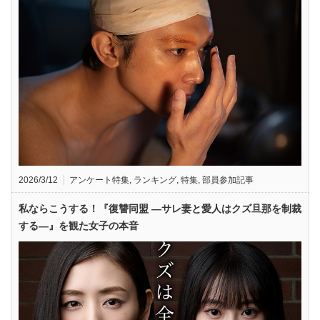
2026/3/12
アンケート特集
,
ランキング
,
特集
,
部員参加記事
私ならこうする！『復讐同盟 —サレ妻と愛人はクズ旦那を制裁
する—』を観た女子の本音