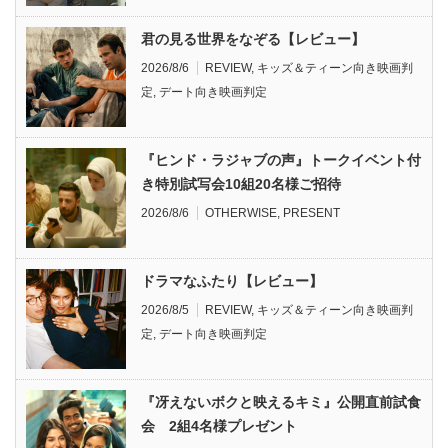
君の見る世界をなぞる【レビュー】
2026/8/6
REVIEW
,
キッズ＆ティーン向き映画判
定
,
デート向き映画判定
『ヒンド・ラジャブの声』トークイベント付
き特別試写会10組20名様ご招待
2026/8/6
OTHERWISE
,
PRESENT
ドラマなふたり【レビュー】
2026/8/5
REVIEW
,
キッズ＆ティーン向き映画判
定
,
デート向き映画判定
『冴えないボクと映えるキミ』公開直前試食
会 2組4名様プレゼント