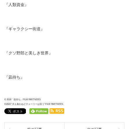
『人類資金』
『ギャラクシー街道』
『クソ野郎と美しき世界』
『凪待ち』
© 2018「凪待ち」FILM PARTNERS
©2022 “犬も食わねどチャーリーは笑う”FILM PARTNERS
RSS