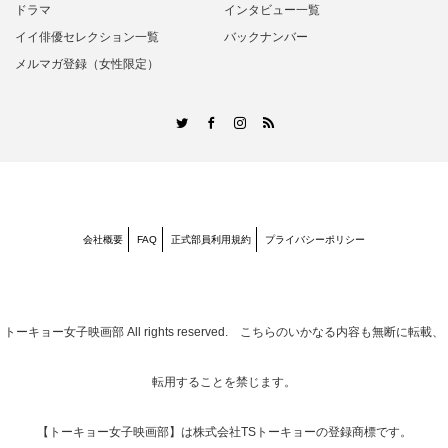
ドラマ
インタビュー一覧
イイ俳優セレクション一覧
バックナンバー
メルマガ登録（女性限定）
RSS
Twitter
Facebook
Instagram
会社概要
FAQ
正式部員利用規約
プライバシーポリシー
トーキョー女子映画部
All rights reserved. こちらのいかなる内容も無断に転載、
転用することを禁じます。
【トーキョー女子映画部】は株式会社TSトーキョーの登録商標です。