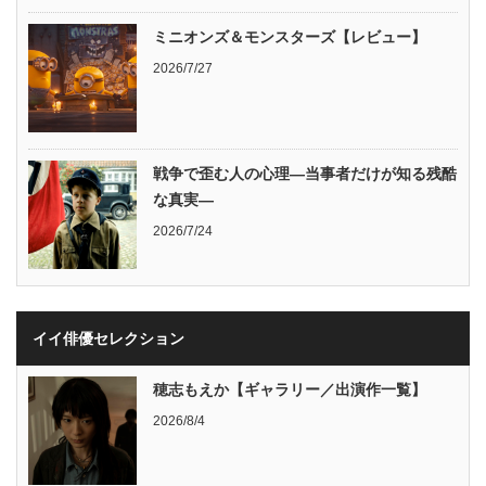
ミニオンズ＆モンスターズ【レビュー】
2026/7/27
戦争で歪む人の心理―当事者だけが知る残酷
な真実―
2026/7/24
イイ俳優セレクション
穂志もえか【ギャラリー／出演作一覧】
2026/8/4