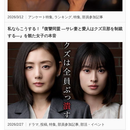
2026/3/12
アンケート特集
,
ランキング
,
特集
,
部員参加記事
私ならこうする！『復讐同盟 —サレ妻と愛人はクズ旦那を制裁
する—』を観た女子の本音
2026/2/27
ドラマ
,
投稿
,
特集
,
部員参加記事
,
部活・イベント