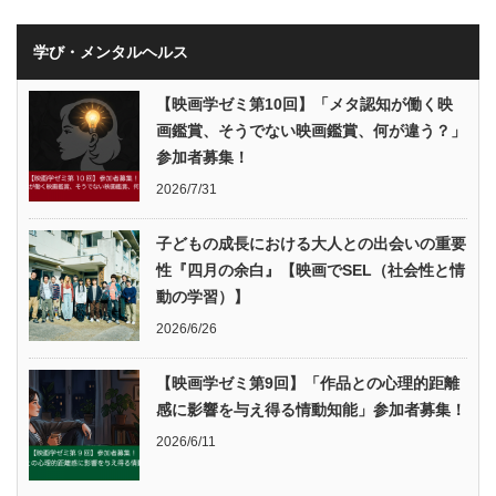
学び・メンタルヘルス
【映画学ゼミ第10回】「メタ認知が働く映
画鑑賞、そうでない映画鑑賞、何が違う？」
参加者募集！
2026/7/31
子どもの成長における大人との出会いの重要
性『四月の余白』【映画でSEL（社会性と情
動の学習）】
2026/6/26
【映画学ゼミ第9回】「作品との心理的距離
感に影響を与え得る情動知能」参加者募集！
2026/6/11