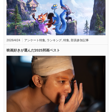
2026/4/24
アンケート特集
,
ランキング
,
特集
,
部員参加記事
映画好きが選んだ2025邦画ベスト