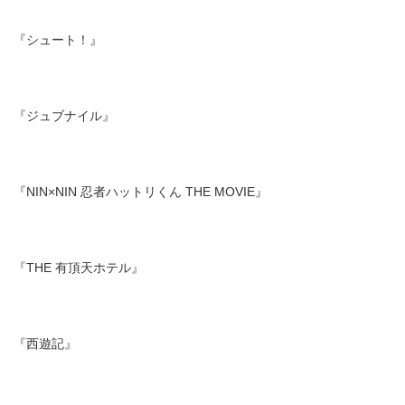
『シュート！』
『ジュブナイル』
『NIN×NIN 忍者ハットリくん THE MOVIE』
『THE 有頂天ホテル』
『西遊記』