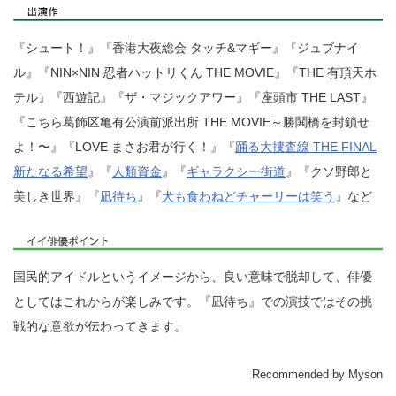
『シュート！』『香港大夜総会 タッチ&マギー』『ジュブナイ
ル』『NIN×NIN 忍者ハットリくん THE MOVIE』『THE 有頂天ホ
テル』『西遊記』『ザ・マジックアワー』『座頭市 THE LAST』
『こちら葛飾区亀有公演前派出所 THE MOVIE～勝鬨橋を封鎖せ
よ！〜』『LOVE まさお君が行く！』『
踊る大捜査線 THE FINAL
新たなる希望
』『
人類資金
』『
ギャラクシー街道
』『クソ野郎と
美しき世界』『
凪待ち
』『
犬も食わねどチャーリーは笑う
』など
国民的アイドルというイメージから、良い意味で脱却して、俳優
としてはこれからが楽しみです。『凪待ち』での演技ではその挑
戦的な意欲が伝わってきます。
Recommended by Myson