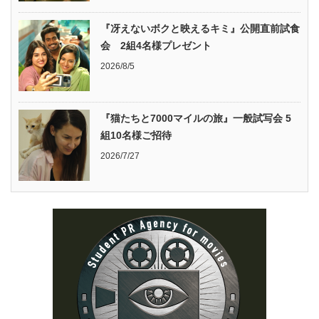
『冴えないボクと映えるキミ』公開直前試食
会 2組4名様プレゼント
2026/8/5
『猫たちと7000マイルの旅』一般試写会 5
組10名様ご招待
2026/7/27