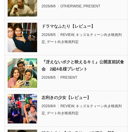
2026/8/6
OTHERWISE
,
PRESENT
ドラマなふたり【レビュー】
2026/8/5
REVIEW
,
キッズ＆ティーン向き映画判
定
,
デート向き映画判定
『冴えないボクと映えるキミ』公開直前試食
会 2組4名様プレゼント
2026/8/5
PRESENT
左利きの少女【レビュー】
2026/8/4
REVIEW
,
キッズ＆ティーン向き映画判
定
,
デート向き映画判定