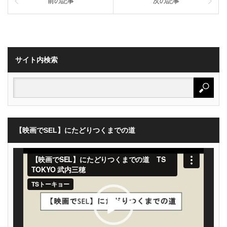
前の記事
次の記事
サイト内検索
【映画でSEL】にたどりつくまでの道
動
画
プ
レ
ー
ヤ
ー