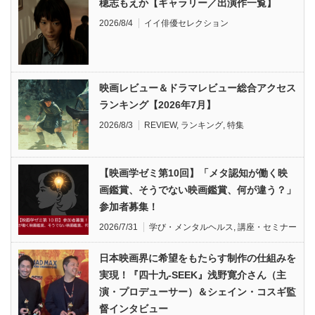
穂志もえか【ギャラリー／出演作一覧】
2026/8/4
イイ俳優セレクション
映画レビュー＆ドラマレビュー総合アクセス
ランキング【2026年7月】
2026/8/3
REVIEW
,
ランキング
,
特集
【映画学ゼミ第10回】「メタ認知が働く映
画鑑賞、そうでない映画鑑賞、何が違う？」
参加者募集！
2026/7/31
学び・メンタルヘルス
,
講座・セミナー
日本映画界に希望をもたらす制作の仕組みを
実現！『四十九-SEEK』浅野寛介さん（主
演・プロデューサー）＆シェイン・コスギ監
督インタビュー