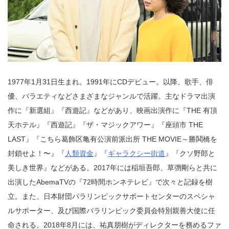
1977年1月31日生まれ。1991年にCDデビュー。以降、歌手、俳
優、バラエティなどさまざまなジャンルで活躍。主なドラマ出演
作に『新選組』『西遊記』などがあり、映画出演作に『THE 有頂
天ホテル』『西遊記』『ザ・マジックアワー』『座頭市 THE
LAST』『こちら葛飾区亀有公演前派出所 THE MOVIE～勝鬨橋を
封鎖せよ！〜』『
人類資金
』『
ギャラクシー街道
』『クソ野郎と
美しき世界』などがある。2017年には稲垣吾郎、草彅剛らと共に
出演したAbemaTVの『72時間ホンネテレビ』で次々と記録を樹
立。また、日本財団パラリンピックサポートセンターのスペシャ
ルサポーター、及び国際パラリンピック委員会特別親善大使に任
命される。2018年8月には、祐真朋樹がディレクターを務めるファ