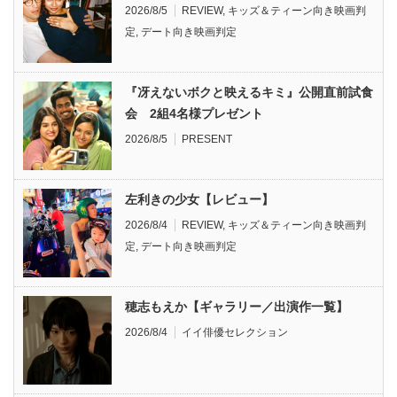
2026/8/5
REVIEW
,
キッズ＆ティーン向き映画判
定
,
デート向き映画判定
『冴えないボクと映えるキミ』公開直前試食
会 2組4名様プレゼント
2026/8/5
PRESENT
左利きの少女【レビュー】
2026/8/4
REVIEW
,
キッズ＆ティーン向き映画判
定
,
デート向き映画判定
穂志もえか【ギャラリー／出演作一覧】
2026/8/4
イイ俳優セレクション