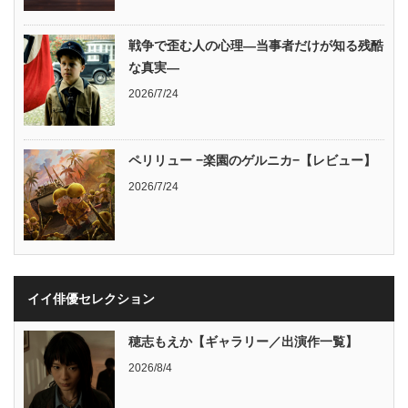
戦争で歪む人の心理―当事者だけが知る残酷
な真実―
2026/7/24
ペリリュー −楽園のゲルニカ−【レビュー】
2026/7/24
イイ俳優セレクション
穂志もえか【ギャラリー／出演作一覧】
2026/8/4