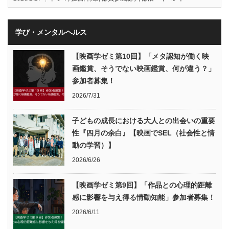
学び・メンタルヘルス
【映画学ゼミ第10回】「メタ認知が働く映
画鑑賞、そうでない映画鑑賞、何が違う？」
参加者募集！
2026/7/31
子どもの成長における大人との出会いの重要
性『四月の余白』【映画でSEL（社会性と情
動の学習）】
2026/6/26
【映画学ゼミ第9回】「作品との心理的距離
感に影響を与え得る情動知能」参加者募集！
2026/6/11