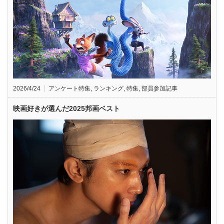
2026/4/24
アンケート特集
,
ランキング
,
特集
,
部員参加記事
映画好きが選んだ2025邦画ベスト