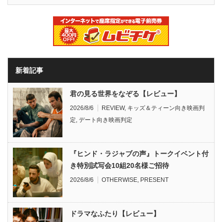
新着記事
君の見る世界をなぞる【レビュー】
2026/8/6
REVIEW
,
キッズ＆ティーン向き映画判
定
,
デート向き映画判定
『ヒンド・ラジャブの声』トークイベント付
き特別試写会10組20名様ご招待
2026/8/6
OTHERWISE
,
PRESENT
ドラマなふたり【レビュー】