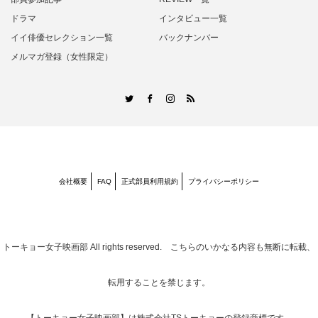
ドラマ
インタビュー一覧
イイ俳優セレクション一覧
バックナンバー
メルマガ登録（女性限定）
RSS
Twitter
Facebook
Instagram
会社概要
FAQ
正式部員利用規約
プライバシーポリシー
トーキョー女子映画部
All rights reserved. こちらのいかなる内容も無断に転載、
転用することを禁じます。
【トーキョー女子映画部】は株式会社TSトーキョーの登録商標です。