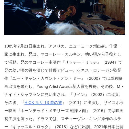
1989年7月21日生まれ。アメリカ、ニューヨーク州出身。俳優一
家に生まれ、兄は、マコーレー・カルキン。幼い頃から子役とし
て活動。兄のマコーレー主演作『リッチー・リッチ』（1994）で
兄の幼い頃の役を演じて俳優デビュー。ケネス・ロナーガン監督
作『ユー・キャン・カウント・オン・ミー』（2000）では単独映
画出演を果たし、Young Artist Awards新人賞を獲得。その後、M・
ナイト・シャマランに見い出され、『サイン』（2002）に出演。
その後、『
HICK ルリ 13 歳の旅
』（2011）に出演し、サイコホラ
ー映画『ホーンテッド・メモリーズ 戦慄ノ館』（2016）では映画
初主演を飾った。ドラマでは、スティーヴン・キング原作のホラ
ー『キャッスル・ロック』（2018）などに出演。2021年日本公開