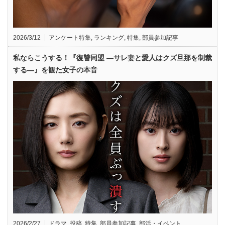
2026/3/12
アンケート特集
,
ランキング
,
特集
,
部員参加記事
私ならこうする！『復讐同盟 —サレ妻と愛人はクズ旦那を制裁
する—』を観た女子の本音
2026/2/27
ドラマ
,
投稿
,
特集
,
部員参加記事
,
部活・イベント