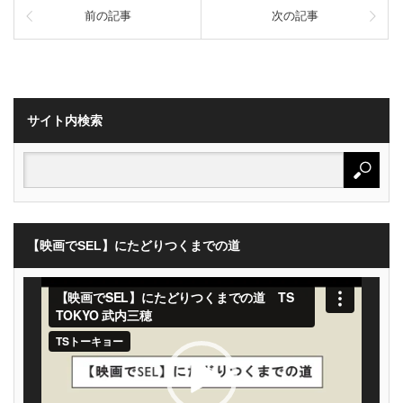
前の記事
次の記事
サイト内検索
【映画でSEL】にたどりつくまでの道
動
画
プ
レ
ー
ヤ
ー