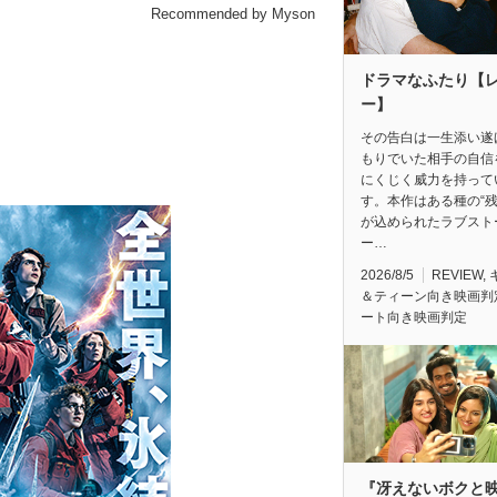
Recommended by Myson
ドラマなふたり【
ー】
その告白は一生添い遂
もりでいた相手の自信
にくじく威力を持って
す。本作はある種の“残
が込められたラブスト
ー…
2026/8/5
REVIEW
,
＆ティーン向き映画判
ート向き映画判定
『冴えないボクと