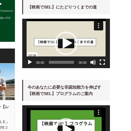
【映画でSEL】にたどりつくまでの道
動
画
プ
レ
ー
ヤ
ー
00:00
00:00
今のあなたに必要な非認知能力を伸ばす
【映画でSEL】プログラムのご案内
ン【レ
動
画
プ
レ
ー
L.E.』
ヤ
男性２
ー