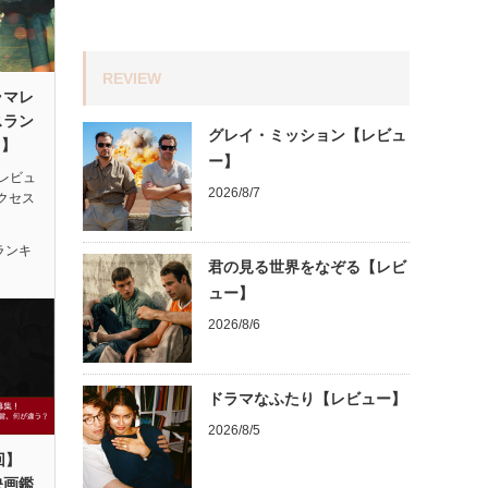
REVIEW
ラマレ
スラン
グレイ・ミッション【レビュ
月】
ー】
レビュ
2026/8/7
アクセス
ランキ
君の見る世界をなぞる【レビ
ュー】
2026/8/6
ドラマなふたり【レビュー】
2026/8/5
回】
映画鑑