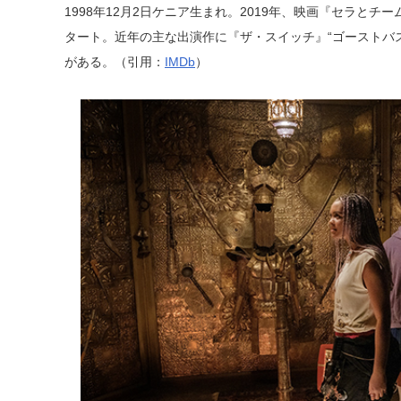
1998年12月2日ケニア生まれ。2019年、映画『セラと
タート。近年の主な出演作に『ザ・スイッチ』“ゴーストバ
がある。（引用：
IMDb
）