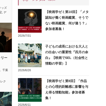
キッズ
【映画学ゼミ第10回】「メタ
定
,
デ
認知が働く映画鑑賞、そうで
ない映画鑑賞、何が違う？」
参加者募集！
2026/7/31
子どもの成長における大人と
の出会いの重要性『四月の余
ラリー
白』【映画でSEL（社会性と
情動の学習）】
れ。千葉
2026/6/26
【映画学ゼミ第9回】「作品
セレク
との心理的距離感に影響を与
え得る情動知能」参加者募
集！
2026/6/11