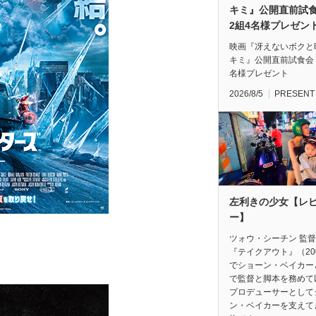
キミ』公開直前
2組4名様プレゼン
映画『冴えないボクと
キミ』公開直前試食会
名様プレゼント
2026/8/5
PRESENT
左利きの少女【レ
ー】
ツォウ・シーチン 監
『テイクアウト』（20
でショーン・ベイカー
で監督と脚本を務めて
プロデューサーとして
ン・ベイカーを支えて