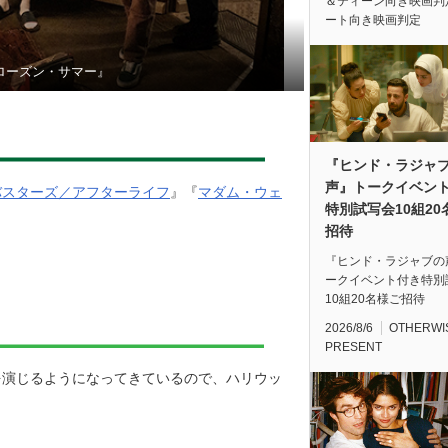
＆ティーン向き映画判
ート向き映画判定
ローズン・サマー』
『ヒンド・ラジャ
声』トークイベン
バスターズ／アフターライフ
』『
マダム・ウェ
特別試写会10組20
招待
『ヒンド・ラジャブの
ークイベント付き特別
10組20名様ご招待
2026/8/6
OTHERWI
PRESENT
を演じるようになってきているので、ハリウッ