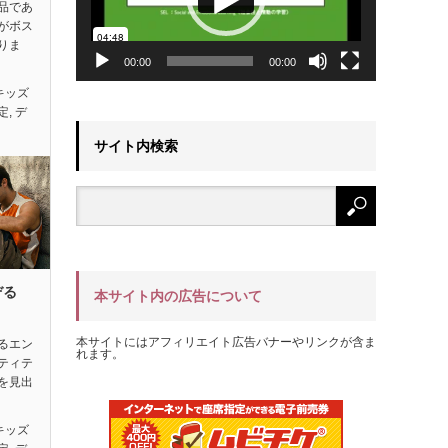
品であ
がボス
りま
00:00
00:00
キッズ
定
,
デ
サイト内検索
ぞる
本サイト内の広告について
本サイトにはアフィリエイト広告バナーやリンクが含ま
るエン
れます。
ティテ
を見出
キッズ