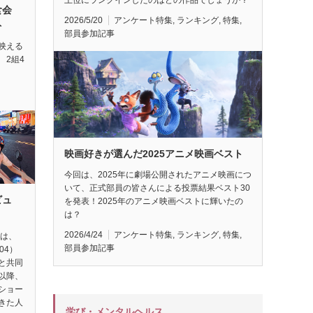
試食会
2026/5/20
アンケート特集
,
ランキング
,
特集
,
ト
部員参加記事
映える
 2組4
映画好きが選んだ2025アニメ映画ベスト
今回は、2025年に劇場公開されたアニメ映画につ
いて、正式部員の皆さんによる投票結果ベスト30
ビュ
を発表！2025年のアニメ映画ベストに輝いたの
は？
2026/4/24
アンケート特集
,
ランキング
,
特集
,
督は、
部員参加記事
04）
と共同
以降、
ショー
きた人
学び・メンタルヘルス