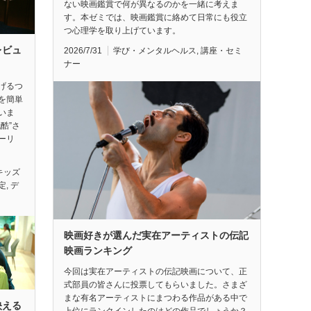
ない映画鑑賞で何が異なるのかを一緒に考えま
す。本ゼミでは、映画鑑賞に絡めて日常にも役立
つ心理学を取り上げています。
レビュ
2026/7/31
学び・メンタルヘルス
,
講座・セミ
ナー
げるつ
を簡単
いま
酷”さ
ーリ
キッズ
定
,
デ
映画好きが選んだ実在アーティストの伝記
映画ランキング
今回は実在アーティストの伝記映画について、正
式部員の皆さんに投票してもらいました。さまざ
まな有名アーティストにまつわる作品がある中で
映える
上位にランクインしたのはどの作品でしょうか？