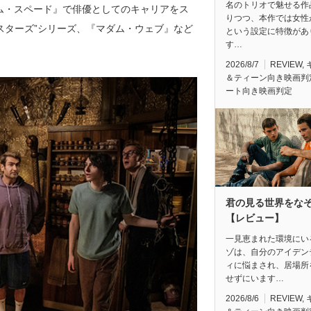
名のトリオで魅せる作
チーム・スペード』で俳優としてのキャリアをス
りつつ、本作では女性
スターズ”シリーズ、『マダム・ウェブ』など
という設定に特徴があ
す…
2026/8/7
REVIEW
,
＆ティーン向き映画判
ート向き映画判定
君の見る世界をな
【レビュー】
一見恵まれた環境にい
ゾは、自分のアイデン
ィに悩まされ、居場所
せずにいます…
2026/8/6
REVIEW
,