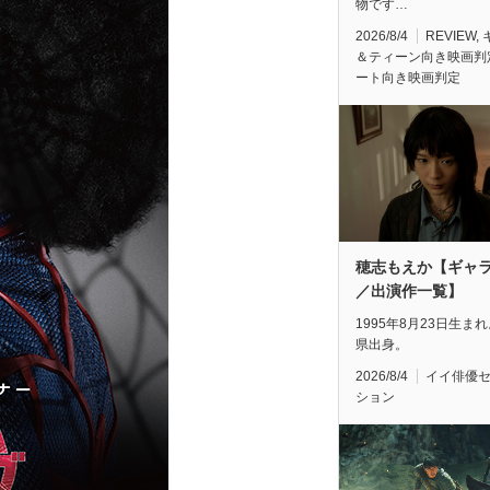
物です…
2026/8/4
REVIEW
,
＆ティーン向き映画判
ート向き映画判定
穂志もえか【ギャ
／出演作一覧】
1995年8月23日生ま
県出身。
2026/8/4
イイ俳優
ション