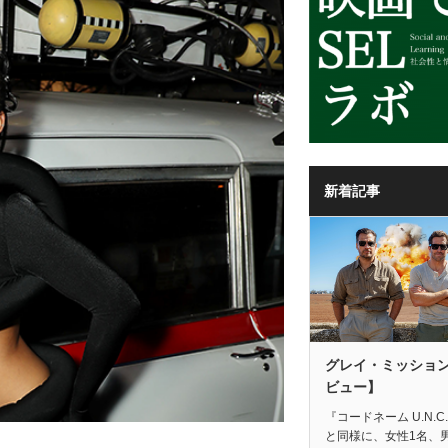
新着記事
グレイ・ミッショ
ビュー】
『コードネーム U.N.C.
と同様に、女性1名、