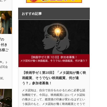
定
,
デ
おすすめ記事
ブの
ト付き
名様ご
声』ト
試写会
【映画学ゼミ第10回】「メタ認知が働く映
画鑑賞、そうでない映画鑑賞、何が違
SE
,
う？」参加者募集！
メタ認知は、自分で自分をわかるために必要な認
知機能です。今回は、映画鑑賞においてメタ認知
の働きによって、鑑賞後の印象が変わるはずとい
う仮説のもと、メタ認知が働く映画鑑賞とそうで