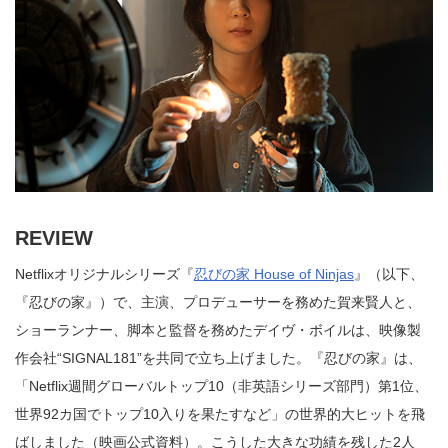
REVIEW
Netflixオリジナルシリーズ『
忍びの家 House of Ninjas
』（以下、
『忍びの家』）で、主演、プロデューサーを務めた賀来賢人と、
ショーランナー、脚本と監督を務めたデイヴ・ボイルは、映像製
作会社“SIGNAL181”を共同で立ち上げました。『忍びの家』は、
「Netflix週間グローバルトップ10（非英語シリーズ部門）第1位、
世界92カ国でトップ10入りを果たすなど」の世界的大ヒットを飛
ばしました（映画公式資料）。こうした大きな功績を残した2人