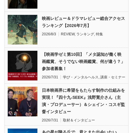
映画レビュー＆ドラマレビュー総合アクセス
ランキング【2026年7月】
2026/8/3
REVIEW
,
ランキング
,
特集
【映画学ゼミ第10回】「メタ認知が働く映
画鑑賞、そうでない映画鑑賞、何が違う？」
参加者募集！
2026/7/31
学び・メンタルヘルス
,
講座・セミナー
日本映画界に希望をもたらす制作の仕組みを
実現！『四十九-SEEK』浅野寛介さん（主
演・プロデューサー）＆シェイン・コスギ監
督インタビュー
2026/7/31
取材＆インタビュー
あの星が降る丘で、君とまた出会いたい。