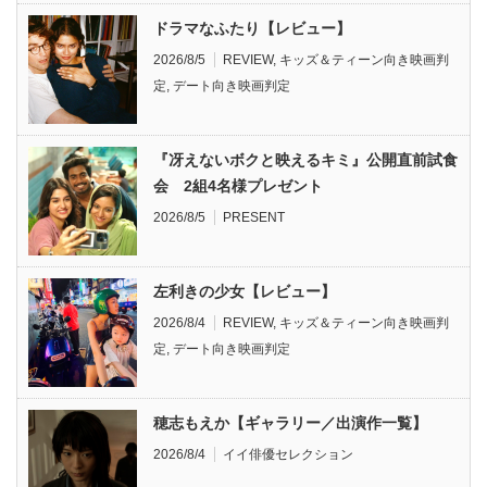
ドラマなふたり【レビュー】
2026/8/5
REVIEW
,
キッズ＆ティーン向き映画判
定
,
デート向き映画判定
『冴えないボクと映えるキミ』公開直前試食
会 2組4名様プレゼント
2026/8/5
PRESENT
左利きの少女【レビュー】
2026/8/4
REVIEW
,
キッズ＆ティーン向き映画判
定
,
デート向き映画判定
穂志もえか【ギャラリー／出演作一覧】
2026/8/4
イイ俳優セレクション