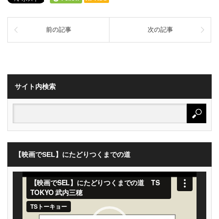
前の記事
次の記事
サイト内検索
【映画でSEL】にたどりつくまでの道
動
画
プ
レ
ー
ヤ
ー