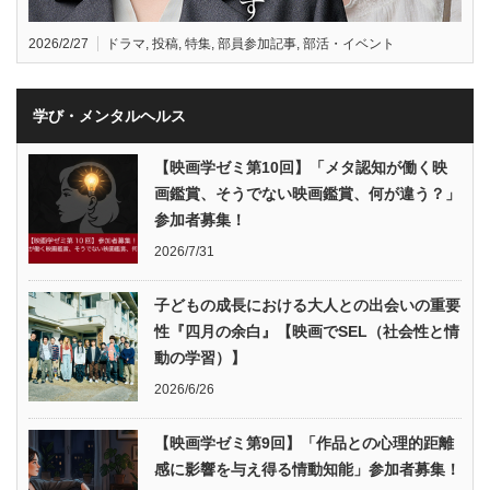
2026/2/27
ドラマ
,
投稿
,
特集
,
部員参加記事
,
部活・イベント
学び・メンタルヘルス
【映画学ゼミ第10回】「メタ認知が働く映
画鑑賞、そうでない映画鑑賞、何が違う？」
参加者募集！
2026/7/31
子どもの成長における大人との出会いの重要
性『四月の余白』【映画でSEL（社会性と情
動の学習）】
2026/6/26
【映画学ゼミ第9回】「作品との心理的距離
感に影響を与え得る情動知能」参加者募集！