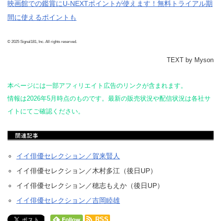
映画館での鑑賞にU-NEXTポイントが使えます！無料トライアル期
間に使えるポイントも
© 2025 Signal181, Inc. All rights reserved.
TEXT by Myson
本ページには一部アフィリエイト広告のリンクが含まれます。
情報は2026年5月時点のものです。最新の販売状況や配信状況は各社サ
イトにてご確認ください。
イイ俳優セレクション／賀来賢人
イイ俳優セレクション／木村多江（後日UP）
イイ俳優セレクション／穂志もえか（後日UP）
イイ俳優セレクション／吉岡睦雄
RSS