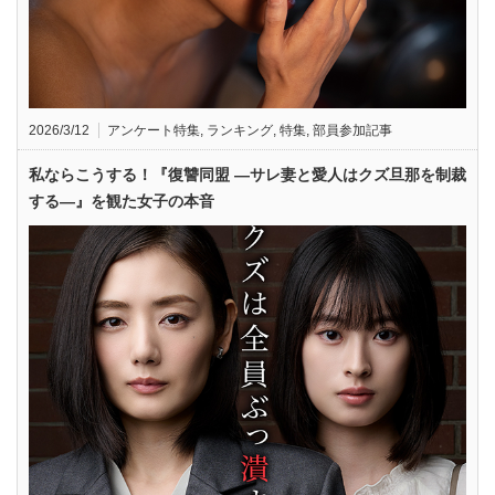
2026/3/12
アンケート特集
,
ランキング
,
特集
,
部員参加記事
私ならこうする！『復讐同盟 —サレ妻と愛人はクズ旦那を制裁
する—』を観た女子の本音