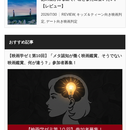
【レビュー】
2026/7/30
REVIEW
,
キッズ＆ティーン向き映画判
定
,
デート向き映画判定
おすすめ記事
【映画学ゼミ第10回】「メタ認知が働く映画鑑賞、そうでない
映画鑑賞、何が違う？」参加者募集！