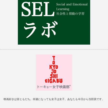
映画好きは皆ともだち。何歳になっても女子は女子。あなたも今日から当部員です。