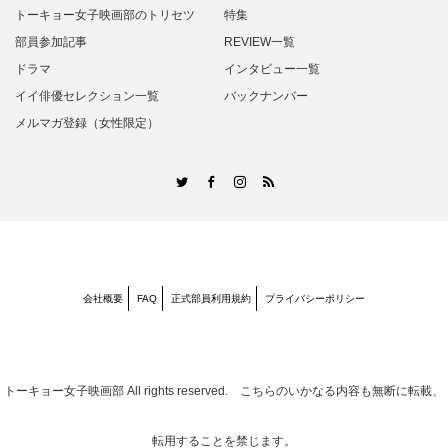
トーキョー女子映画部のトリセツ
特集
部員参加記事
REVIEW一覧
ドラマ
インタビュー一覧
イイ俳優セレクション一覧
バックナンバー
メルマガ登録（女性限定）
RSS
Twitter
Facebook
Instagram
会社概要
FAQ
正式部員利用規約
プライバシーポリシー
トーキョー女子映画部
All rights reserved. こちらのいかなる内容も無断に転載、
転用することを禁じます。