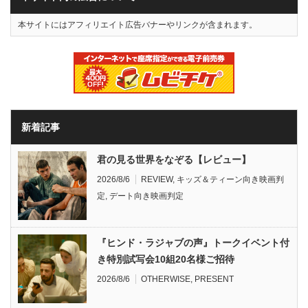
本サイトにはアフィリエイト広告バナーやリンクが含まれます。
新着記事
君の見る世界をなぞる【レビュー】
2026/8/6
REVIEW
,
キッズ＆ティーン向き映画判
定
,
デート向き映画判定
『ヒンド・ラジャブの声』トークイベント付
き特別試写会10組20名様ご招待
2026/8/6
OTHERWISE
,
PRESENT