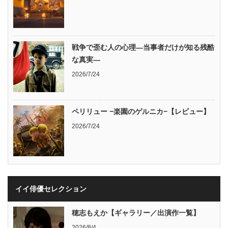
戦争で歪む人の心理―当事者だけが知る残酷
な真実―
2026/7/24
ペリリュー −楽園のゲルニカ−【レビュー】
2026/7/24
イイ俳優セレクション
穂志もえか【ギャラリー／出演作一覧】
2026/8/4