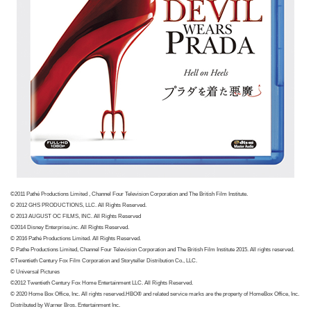
©2011 Pathé Productions Limited , Channel Four Television Corporation and The British Film Institute.
© 2012 GHS PRODUCTIONS, LLC. All Rights Reserved.
© 2013 AUGUST OC FILMS, INC. All Rights Reserved
©2014 Disney Enterprise,inc. All Rights Reserved.
© 2016 Pathé Productions Limited. All Rights Reserved.
© Pathe Productions Limited, Channel Four Television Corporation and The British Film Institute 2015. All rights reserved.
©Twentieth Century Fox Film Corporation and Storyteller Distribution Co., LLC.
© Universal Pictures
©2012 Twentieth Century Fox Home Entertainment LLC. All Rights Reserved.
© 2020 Home Box Office, Inc. All rights reserved.HBO® and related service marks are the property of HomeBox Office, Inc.
Distributed by Warner Bros. Entertainment Inc.