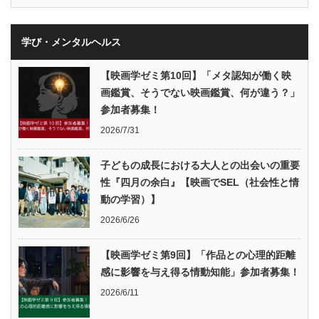
学び・メンタルヘルス
【映画学ゼミ第10回】「メタ認知が働く映
画鑑賞、そうでない映画鑑賞、何が違う？」
参加者募集！
2026/7/31
子どもの成長における大人との出会いの重要
性『四月の余白』【映画でSEL（社会性と情
動の学習）】
2026/6/26
【映画学ゼミ第9回】「作品との心理的距離
感に影響を与え得る情動知能」参加者募集！
2026/6/11