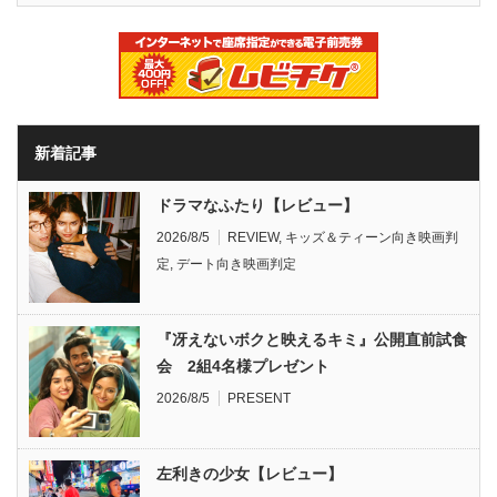
新着記事
ドラマなふたり【レビュー】
2026/8/5
REVIEW
,
キッズ＆ティーン向き映画判
定
,
デート向き映画判定
『冴えないボクと映えるキミ』公開直前試食
会 2組4名様プレゼント
2026/8/5
PRESENT
左利きの少女【レビュー】