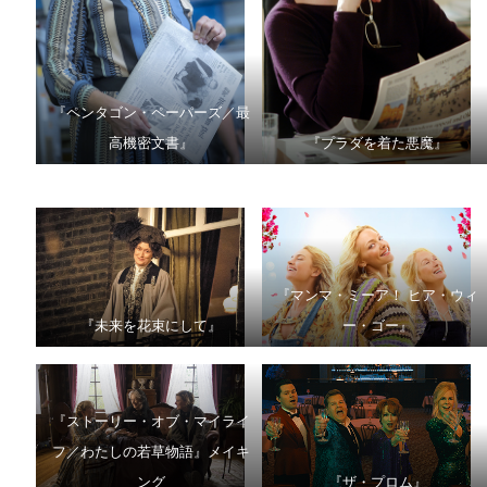
『ペンタゴン・ペーパーズ／最
高機密文書』
『プラダを着た悪魔』
『マンマ・ミーア！ ヒア・ウィ
『未来を花束にして』
ー・ゴー』
『ストーリー・オブ・マイライ
フ／わたしの若草物語』メイキ
ング
『ザ・プロム』