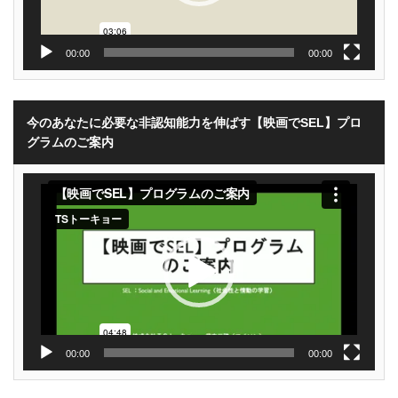
00:00
00:00
今のあなたに必要な非認知能力を伸ばす【映画でSEL】プロ
グラムのご案内
動
画
プ
レ
ー
ヤ
ー
00:00
00:00