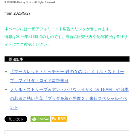
© 2026 20th Century Studios. All Rights Reserved.
from 2026/5/27
本ページには一部アフィリエイト広告のリンクが含まれます。
情報は2026年5月時点のものです。最新の販売状況や配信状況は各社サ
イトにてご確認ください。
『マーガレット・サッチャー 鉄の女の涙』メリル・ストリー
プ、フィリダ・ロイド監督来日
メリル・ストリープ＆アン・ハサウェイがK（& TEAM）や日本
の若者に熱い言葉『プラダを着た悪魔２』来日スペシャルイベ
ント
RSS