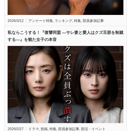
2026/3/12
アンケート特集
,
ランキング
,
特集
,
部員参加記事
私ならこうする！『復讐同盟 —サレ妻と愛人はクズ旦那を制裁
する—』を観た女子の本音
2026/2/27
ドラマ
,
投稿
,
特集
,
部員参加記事
,
部活・イベント