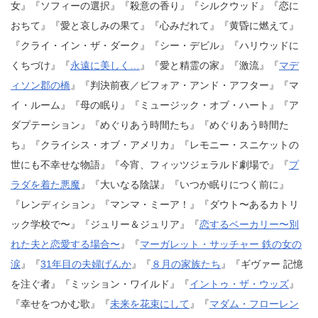
女』『ソフィーの選択』『殺意の香り』『シルクウッド』『恋に
おちて』『愛と哀しみの果て』『心みだれて』『黄昏に燃えて』
『クライ・イン・ザ・ダーク』『シー・デビル』『ハリウッドに
くちづけ』『
永遠に美しく…
』『愛と精霊の家』『激流』『
マデ
ィソン郡の橋
』『判決前夜／ビフォア・アンド・アフター』『マ
イ・ルーム』『母の眠り』『ミュージック・オブ・ハート』『ア
ダプテーション』『めぐりあう時間たち』『めぐりあう時間た
ち』『クライシス・オブ・アメリカ』『レモニー・スニケットの
世にも不幸せな物語』『今宵、フィッツジェラルド劇場で』『
プ
ラダを着た悪魔
』『大いなる陰謀』『いつか眠りにつく前に』
『レンディション』『マンマ・ミーア！』『ダウト〜あるカトリ
ック学校で〜』『ジュリー＆ジュリア』『
恋するベーカリー〜別
れた夫と恋愛する場合〜
』『
マーガレット・サッチャー 鉄の女の
涙
』『
31年目の夫婦げんか
』『
８月の家族たち
』『ギヴァー 記憶
を注ぐ者』『ミッション・ワイルド』『
イントゥ・ザ・ウッズ
』
『幸せをつかむ歌』『
未来を花束にして
』『
マダム・フローレン