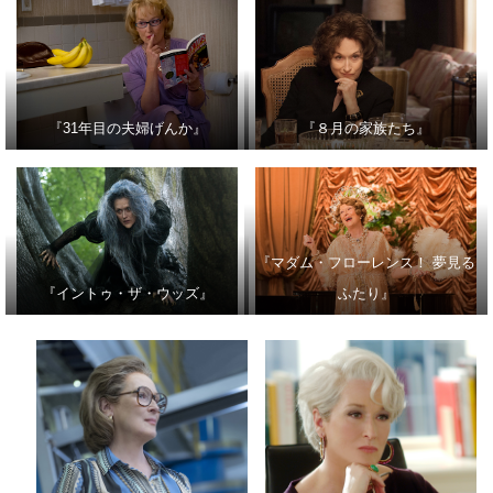
『31年目の夫婦げんか』
『８月の家族たち』
『マダム・フローレンス！ 夢見る
『イントゥ・ザ・ウッズ』
ふたり』