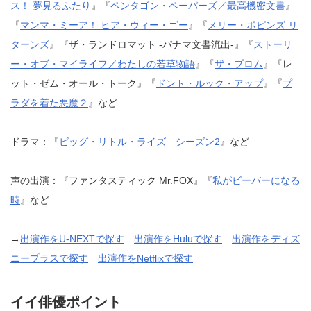
ス！ 夢見るふたり
』『
ペンタゴン・ペーパーズ／最高機密文書
』
『
マンマ・ミーア！ ヒア・ウィー・ゴー
』『
メリー・ポピンズ リ
ターンズ
』『ザ・ランドロマット -パナマ文書流出-』『
ストーリ
ー・オブ・マイライフ／わたしの若草物語
』『
ザ・プロム
』『レ
ット・ゼム・オール・トーク』『
ドント・ルック・アップ
』『
プ
ラダを着た悪魔２
』など
ドラマ：『
ビッグ・リトル・ライズ シーズン2
』など
声の出演：『ファンタスティック Mr.FOX』『
私がビーバーになる
時
』など
→
出演作をU-NEXTで探す
出演作をHuluで探す
出演作をディズ
ニープラスで探す
出演作をNetflixで探す
イイ俳優ポイント