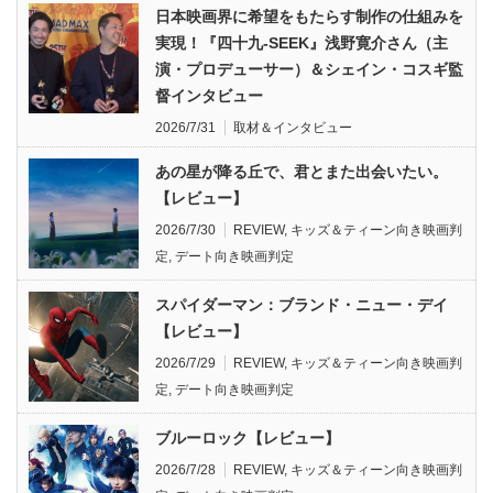
日本映画界に希望をもたらす制作の仕組みを
実現！『四十九-SEEK』浅野寛介さん（主
演・プロデューサー）＆シェイン・コスギ監
督インタビュー
2026/7/31
取材＆インタビュー
あの星が降る丘で、君とまた出会いたい。
【レビュー】
2026/7/30
REVIEW
,
キッズ＆ティーン向き映画判
定
,
デート向き映画判定
スパイダーマン：ブランド・ニュー・デイ
【レビュー】
2026/7/29
REVIEW
,
キッズ＆ティーン向き映画判
定
,
デート向き映画判定
ブルーロック【レビュー】
2026/7/28
REVIEW
,
キッズ＆ティーン向き映画判