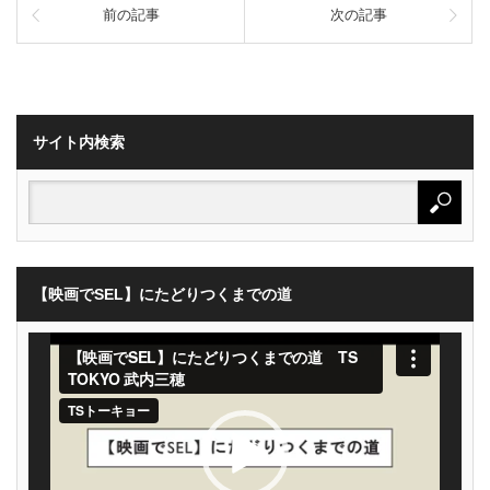
前の記事
次の記事
サイト内検索
【映画でSEL】にたどりつくまでの道
動
画
プ
レ
ー
ヤ
ー