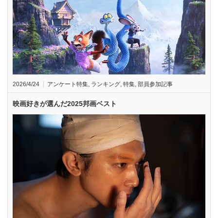
2026/4/24
アンケート特集
,
ランキング
,
特集
,
部員参加記事
映画好きが選んだ2025邦画ベスト