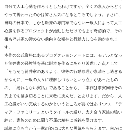
自分で人工心臓を作ろうとしたわけですが、全くの素人からどう
やって携わったのかは皆さん気になるところでしょう。まさに、
当時の日本で、しかも医療の専門家でもない一般人によって人工
心臓を作るプロジェクトが始動しただけでもまず奇跡的で、その
後も坪井家の諦めない前向きな精神と行動力に心を動かされま
す。
本作の公式資料にあるプロダクションノートには、モデルとなっ
た筒井家の経験談を基に脚本を作るにあたり苦慮した点として
「そもそも筒井家のありよう、彼等の行動原理が素晴らし過ぎる
がゆえに、一般の人々に理解しづらいという点」があったもの
の、「紛れもない実話」であることから、「本作は事実同様その
先までを描き切ることに果敢に挑んだ」とあります。だから、人
工心臓がいつ完成するのかというところが要ではありつつ、『デ
ィア・ファミリー』というタイトルの通り、支え合う家族の強い
絆と、家族のために闘う不屈の精神に感銘を受けます。
試練に立ち向かう一家の姿には大きな勇気をもらえます。何かに