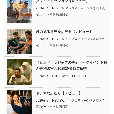
グレイ・ミッション【レビュー】
2026/8/7
REVIEW
,
キッズ＆ティーン向き映画判
定
,
デート向き映画判定
君の見る世界をなぞる【レビュー】
2026/8/6
REVIEW
,
キッズ＆ティーン向き映画判
定
,
デート向き映画判定
『ヒンド・ラジャブの声』トークイベント付
き特別試写会10組20名様ご招待
2026/8/6
OTHERWISE
,
PRESENT
ドラマなふたり【レビュー】
2026/8/5
REVIEW
,
キッズ＆ティーン向き映画判
定
,
デート向き映画判定