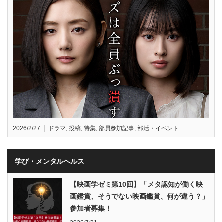
2026/2/27
ドラマ
,
投稿
,
特集
,
部員参加記事
,
部活・イベント
学び・メンタルヘルス
【映画学ゼミ第10回】「メタ認知が働く映
画鑑賞、そうでない映画鑑賞、何が違う？」
参加者募集！