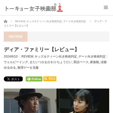
ホーム
REVIEW
,
キッズ＆ティーン向き映画判定
,
デート向き映画判定
ディア・フ
ァミリー【レビュー】
REVIEW
ディア・ファミリー【レビュー】
2024/6/10
REVIEW
,
キッズ＆ティーン向き映画判定
,
デート向き映画判定
ウェルビーイング
,
またいつかおかわりちょうだい
,
実話ベース
,
家族観
,
涙腺
ゆるゆる
,
無理ゲーを克服
RSS