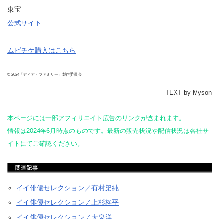
東宝
公式サイト
ムビチケ購入はこちら
© 2024「ディア・ファミリー」製作委員会
TEXT by Myson
本ページには一部アフィリエイト広告のリンクが含まれます。
情報は2024年6月時点のものです。最新の販売状況や配信状況は各社サ
イトにてご確認ください。
イイ俳優セレクション／有村架純
イイ俳優セレクション／上杉柊平
イイ俳優セレクション／大泉洋