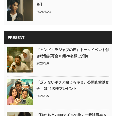
覧】
2026/7/23
PRESENT
『ヒンド・ラジャブの声』トークイベント付
き特別試写会10組20名様ご招待
2026/8/6
『冴えないボクと映えるキミ』公開直前試食
会 2組4名様プレゼント
2026/8/5
『猫たちと7000マイルの旅』一般試写会 5