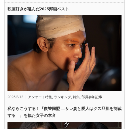
映画好きが選んだ2025邦画ベスト
2026/3/12
アンケート特集
,
ランキング
,
特集
,
部員参加記事
私ならこうする！『復讐同盟 —サレ妻と愛人はクズ旦那を制裁
する—』を観た女子の本音