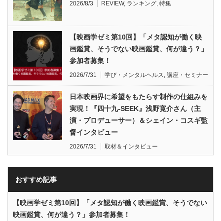
2026/8/3
REVIEW
,
ランキング
,
特集
【映画学ゼミ第10回】「メタ認知が働く映
画鑑賞、そうでない映画鑑賞、何が違う？」
参加者募集！
2026/7/31
学び・メンタルヘルス
,
講座・セミナー
日本映画界に希望をもたらす制作の仕組みを
実現！『四十九-SEEK』浅野寛介さん（主
演・プロデューサー）＆シェイン・コスギ監
督インタビュー
2026/7/31
取材＆インタビュー
おすすめ記事
【映画学ゼミ第10回】「メタ認知が働く映画鑑賞、そうでない
映画鑑賞、何が違う？」参加者募集！