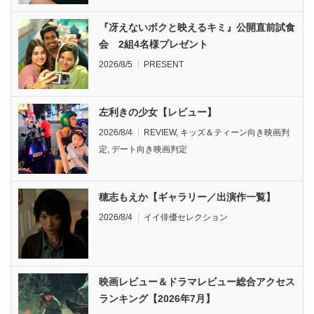
『冴えないボクと映えるキミ』公開直前試食
会 2組4名様プレゼント
2026/8/5
PRESENT
左利きの少女【レビュー】
2026/8/4
REVIEW
,
キッズ＆ティーン向き映画判
定
,
デート向き映画判定
穂志もえか【ギャラリー／出演作一覧】
2026/8/4
イイ俳優セレクション
映画レビュー＆ドラマレビュー総合アクセス
ランキング【2026年7月】