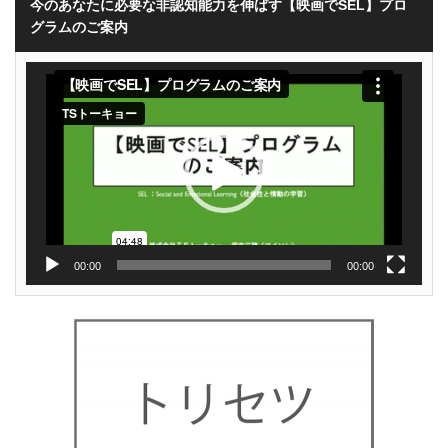
今のあなたに必要な非認知能力を伸ばす【映画でSEL】プロ
グラムのご案内
動
画
プ
レ
ー
ヤ
ー
00:00
00:00