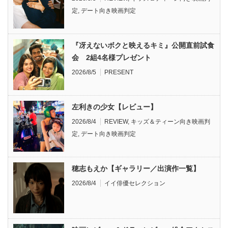
定
,
デート向き映画判定
『冴えないボクと映えるキミ』公開直前試食
会 2組4名様プレゼント
2026/8/5
PRESENT
左利きの少女【レビュー】
2026/8/4
REVIEW
,
キッズ＆ティーン向き映画判
定
,
デート向き映画判定
穂志もえか【ギャラリー／出演作一覧】
2026/8/4
イイ俳優セレクション