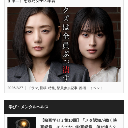
する—』を観た女子の本音
2026/2/27
ドラマ
,
投稿
,
特集
,
部員参加記事
,
部活・イベント
学び・メンタルヘルス
【映画学ゼミ第10回】「メタ認知が働く映
画鑑賞、そうでない映画鑑賞、何が違う？」