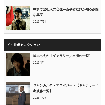
戦争で歪む人の心理―当事者だけが知る残酷
な真実―
2026/7/24
イイ俳優セレクション
穂志もえか【ギャラリー／出演作一覧】
2026/8/4
ジャンカルロ・エスポジート【ギャラリー／
出演作一覧】
2026/7/28