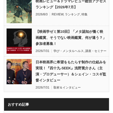
映画レビュー＆ドラマレビュー総合アクセス
ランキング【2026年7月】
2026/8/3
REVIEW
,
ランキング
,
特集
【映画学ゼミ第10回】「メタ認知が働く映
画鑑賞、そうでない映画鑑賞、何が違う？」
参加者募集！
2026/7/31
学び・メンタルヘルス
,
講座・セミナー
日本映画界に希望をもたらす制作の仕組みを
実現！『四十九-SEEK』浅野寛介さん（主
演・プロデューサー）＆シェイン・コスギ監
督インタビュー
2026/7/31
取材＆インタビュー
おすすめ記事