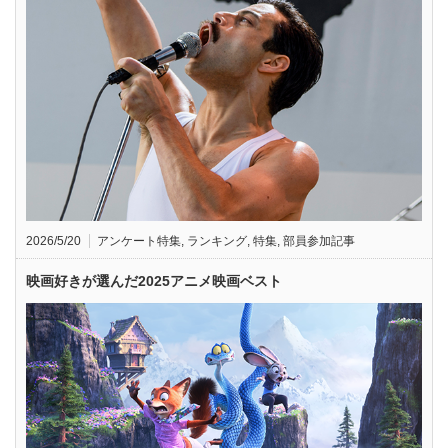
2026/5/20
アンケート特集
,
ランキング
,
特集
,
部員参加記事
映画好きが選んだ2025アニメ映画ベスト