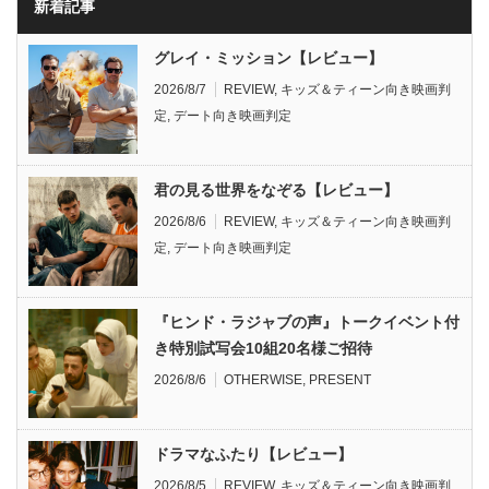
新着記事
グレイ・ミッション【レビュー】
2026/8/7
REVIEW
,
キッズ＆ティーン向き映画判
定
,
デート向き映画判定
君の見る世界をなぞる【レビュー】
2026/8/6
REVIEW
,
キッズ＆ティーン向き映画判
定
,
デート向き映画判定
『ヒンド・ラジャブの声』トークイベント付
き特別試写会10組20名様ご招待
2026/8/6
OTHERWISE
,
PRESENT
ドラマなふたり【レビュー】
2026/8/5
REVIEW
,
キッズ＆ティーン向き映画判