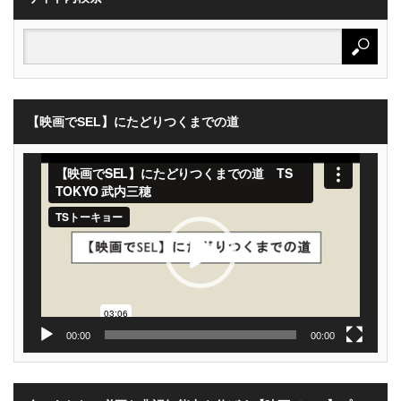
【映画でSEL】にたどりつくまでの道
動
画
プ
レ
ー
ヤ
ー
00:00
00:00