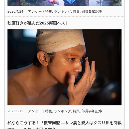
2026/4/24
アンケート特集
,
ランキング
,
特集
,
部員参加記事
映画好きが選んだ2025邦画ベスト
2026/3/12
アンケート特集
,
ランキング
,
特集
,
部員参加記事
私ならこうする！『復讐同盟 —サレ妻と愛人はクズ旦那を制裁