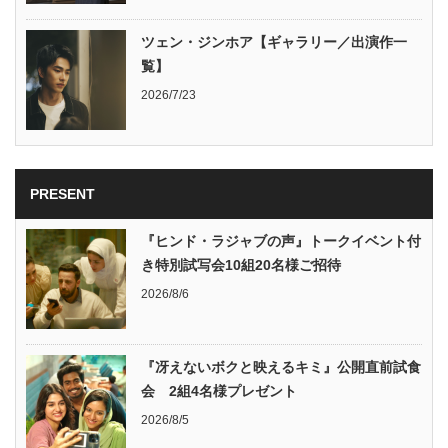
ツェン・ジンホア【ギャラリー／出演作一
覧】
2026/7/23
PRESENT
『ヒンド・ラジャブの声』トークイベント付
き特別試写会10組20名様ご招待
2026/8/6
『冴えないボクと映えるキミ』公開直前試食
会 2組4名様プレゼント
2026/8/5